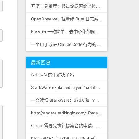
开源工具推荐：轻量终端网络监控工具 RustNet
OpenObserve：轻量级 Rust 日志系统
Easytier 一款简单、去中心化的网状 VPN，支持 WireGuard
一个用于改进 Claude Code 行为的 CLAUDE.md 文件，源自 Andrej Karpathy 对 LLM 编码陷阱的观察。
最新回复
fzd: 请问这个解决了吗
StarkWare explained: la
yer 2 solution provider of dYdX and iMMUTABLE R11; BitKeep News: [...]Layer 2: https://...
一文读懂 StarkWare：dYdX 和 Immutable 背后的 L2 方案 R11; BitKeep 博客: [...]Layer 2:Comparing Laye...
http://andere.strikingly.com/: Regards, Great stuff!
surou: 需要先执行提案合约申请，等待出块节点地址同意后，才会进...
heco: WARN [11-19|11:26:09.459] N...