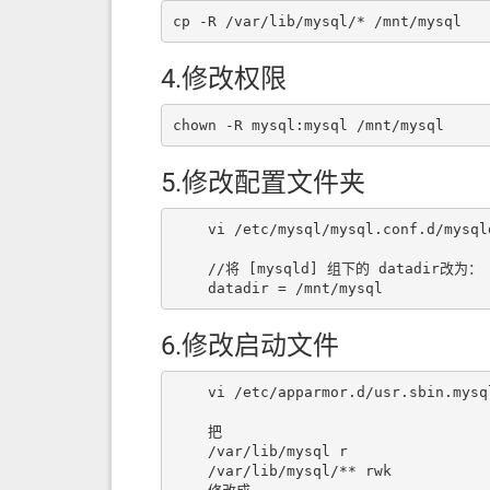
cp -R /var/lib/mysql/* /mnt/mysql
4.修改权限
chown -R mysql:mysql /mnt/mysql
5.修改配置文件夹
    vi /etc/mysql/mysql.conf.d/mysqld.cnf

    //将 [mysqld] 组下的 datadir改为：

    datadir = /mnt/mysql
6.修改启动文件
    vi /etc/apparmor.d/usr.sbin.mysqld 

    把  

    /var/lib/mysql r  

    /var/lib/mysql/** rwk  
