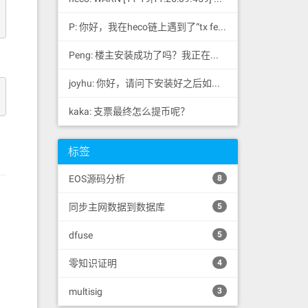
P: 你好，我在heco链上遇到了“tx fee excee...
Peng: 楼主安装成功了吗？我正在同步区块链，一天了，差不多才同...
joyhu: 你好，请问下安装好之后如何获取到bee.yaml配置文...
kaka: 支票最终怎么提币呢？
标签
EOS源码分析
8
同步主网数据到数据库
5
dfuse
5
零知识证明
4
multisig
3