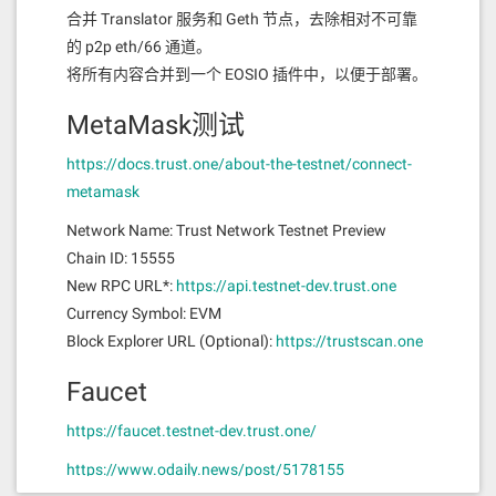
合并 Translator 服务和 Geth 节点，去除相对不可靠
的 p2p eth/66 通道。
将所有内容合并到一个 EOSIO 插件中，以便于部署。
MetaMask测试
https://docs.trust.one/about-the-testnet/connect-
metamask
Network Name: Trust Network Testnet Preview
Chain ID: 15555
New RPC URL*:
https://api.testnet-dev.trust.one
Currency Symbol: EVM
Block Explorer URL (Optional):
https://trustscan.one
Faucet
https://faucet.testnet-dev.trust.one/
https://www.odaily.news/post/5178155