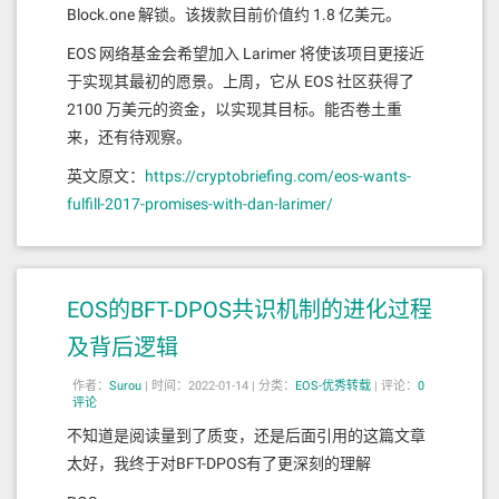
在的人才和资源，并通过EVM兼容将这些引入EOS，
Block.one 解锁。该拨款目前价值约 1.8 亿美元。
以此挖掘出EOS生态的潜力。
EOS 网络基金会希望加入 Larimer 将使该项目更接近
EOS发展已经进入极其重要的一年，EOS仍然面临两
于实现其最初的愿景。上周，它从 EOS 社区获得了
个巨大挑战：
2100 万美元的资金，以实现其目标。能否卷土重
一方面，EOS必须向潜在的开发者展示其巨大的潜力
来，还有待观察。
和价值；
另一方面，EOS必须消除开发者进入生态的障碍，尽
英文原文：
https://cryptobriefing.com/eos-wants-
可能降低门槛，吸引更多开发者加入。
fulfill-2017-promises-with-dan-larimer/
即使项目方或开发人员相信EOS更好，但如果进入
EOS生态的过程漫长、繁琐，项目方和开发人员也不
会加入。因此帮助其他公链的开发人员以无障碍、低
EOS的BFT-DPOS共识机制的进化过程
门槛的方式，将项目部署、迁移或克隆到EOS生态，
是更行之有效的方式。
及背后逻辑
EVM+工作组：在EVM和EOSIO之间架起桥梁
作者：
Surou
|
时间：2022-01-14 |
分类：
EOS-优秀转载
|
评论：
0
EVM+的总体目标是从开发人员和用户的角度，使
评论
EOS成为一个兼容的EVM平台。为此，以下是工作组
不知道是阅读量到了质变，还是后面引用的这篇文章
正在解决的关键问题：
太好，我终于对BFT-DPOS有了更深刻的理解
智能合约级别的兼容与本地节点实施：EOS Argentina