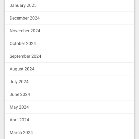
下一个区块了，那么下一个出块者会忽略上一个区
January 2025
块，导致区块链分叉（相同区块高度有两个区块）。
December 2024
比如：中国见证人后面可能就是美国见证人，中美网
络延迟有时高达 300ms，很有可能到时美国见证人没
November 2024
有收到中国见证人的区块时，就该出块了，那么中国
October 2024
见证人的区块就会被略过。
为解决这个问题，Daniel Larimer 将原先的随机出块
September 2024
顺序改为由见证人商议后确定的出块顺序，这样网络
August 2024
连接延迟较低的见证人之间就可以相邻出块。比如：
日本的见证人后面是中国的见证人，再后面是俄罗斯
July 2024
的见证人，再后面是英国的见证人，再后面是美国的
见证人。这样可以大大降低见证人之间的网络延迟。
June 2024
使得 0.5 秒的出块速度有了理论上的可能。
May 2024
为了保证万无一失，不让任何一个见证人因为网络延
迟的意外而被跳过，Daniel Larimer 让每个见证人连
April 2024
续生产 6 个区块，也就是每个见证人还是负责 3 秒的
March 2024
区块生产，但是由最初的只生产 1 个变成生产 6 个。