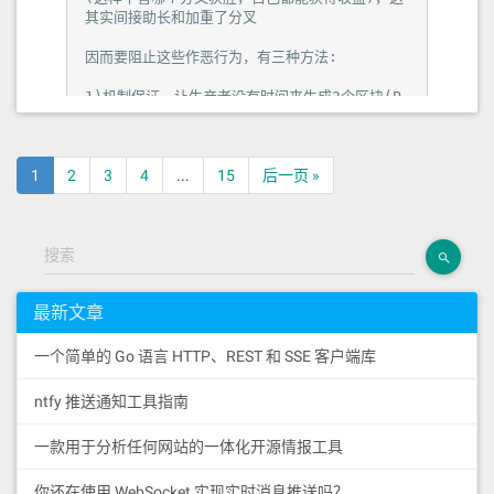
其实间接助长和加重了分叉

因而要阻止这些作恶行为，有三种方法:

1)机制保证，让生产者没有时间来生成2个区块(P
OW)

2)利益保证，生成两个区块最后肯定没用(BFT算
1
2
3
4
...
15
后一页 »
法, 大家最后只会认可一个快)，生产者获取不了
什么好处，自然没必要生产两个区块

3）事后惩罚，比如DPOS，这种方法其实没啥用，
搜索
因为事后发现作恶节点后，系统没法回溯区块，只
能惩罚作恶节点，但是这个作恶损失是不确定的(前
面提到过)，起不到惩罚作用，且抵押物模式是一种
最新文章
限制，不利于生态发展
一个简单的 Go 语言 HTTP、REST 和 SSE 客户端库
引用原文
ntfy 推送通知工具指南
区块链中最重要的便是共识算法，比特币使用的是
一款用于分析任何网站的一体化开源情报工具
POW（Proof of Work，工作量证明），以太币使用的
POS（Proof of Stake，股权证明）而EOS使用的是
你还在使用 WebSocket 实现实时消息推送吗？