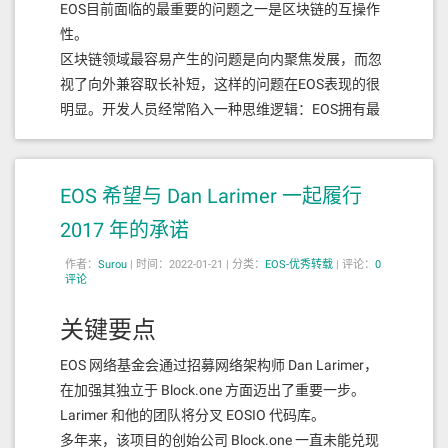
EOS目前面临的最重要的问题之一是区块链的互操作
性。
区块链领域最容易产生的问题是向内聚焦发展，而忽
视了向外兼容取长补短，这样的问题在EOS表现的很
明显。开发人员经常陷入一种思维逻辑：EOS拥有最
好的技术，所以EOS是最好的地方，即使其他公链生
态的人都还没有意识到EOS的潜力。
EOS 希望与 Dan Larimer 一起履行
这样的想法会使EOS与更广阔的区块链世界隔绝开
来，很容易坐井观天错过许多机会。许多开发者离开
2017 年的承诺
EOS，转投以太坊，原因就是虽然以太坊存在缺陷，
作者：
Surou
|
时间：2022-01-21 |
分类：
EOS-优秀转载
|
评论：
0
但是却拥有更好的兼容性。
评论
这也是我们成立EVM+工作组并加速这方面工作的重
关键要点
要原因，在EOS上部署以太坊虚拟机是一件非常重要
的工作，我们需要推动EOS融入更广阔的区块链生
EOS 网络基金会通过招募网络架构师 Dan Larimer，
态，不断的引进来、走出去，兼容并蓄快速发展。
在加强其独立于 Block.one 方面迈出了重要一步。
从技术及业务角度来看，实现EVM兼容能够在释放
Larimer 和他的团队将分叉 EOSIO 代码库。
EOS潜力方面发挥至关重要的作用。我们需要更多的
多年来，该项目的创始公司 Block.one 一直未能兑现