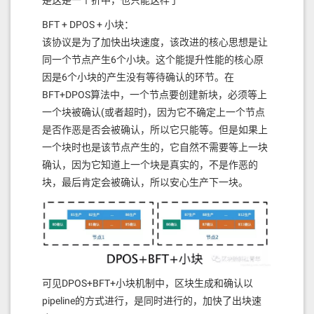
是这是一个折中，也只能这样了
价格）和RAM（客观度量/可变价格）计费。这方面
工作的挑战是为用户提供确定性的Gas消耗和有竞争
BFT + DPOS + 小块：
力的Gas价格，同时防止Web3 API被滥用。
该协议是为了加快出块速度，该改进的核心思想是让
支持Metamask：这意味着EOS生态将支持Metamask
同一个节点产生6个小块。这个能提升性能的核心原
钱包，以便EOS本地合约和使用Solidity编写的EVM合
因是6个小块的产生没有等待确认的环节。在
约进行交互。
BFT+DPOS算法中，一个节点要创建新块，必须等上
EVM+工作组将按照上述方向快速推进工作，为EOS
一个块被确认(或者超时)，因为它不确定上一个节点
实现EVM兼容创建最佳解决方案，并计划在2022年夏
是否作恶是否会被确认，所以它只能等。但是如果上
天之前产生切实可行的解决方案。
一个块时也是该节点产生的，它自然不需要等上一块
目前的六个工作组正在构建一个框架，使开发人员和
确认，因为它知道上一个块是真实的，不是作恶的
用户更容易参与EOS，促进EOS网络的增长，使EOS
块，最后肯定会被确认，所以安心生产下一块。
生态系统更具吸引力。 EOS的未来从未如此光明。 我
们邀请您加入我们，共同创造区块链世界最伟大的公
链回归故事。
请继续关注EOS网络基金会赞助的其他工作组的深入
研究。
可见DPOS+BFT+小块机制中，区块生成和确认以
关于EOS网络基金会
pipeline的方式进行，是同时进行的，加快了出块速
EOS网络基金会是一个非营利性的组织，旨在倾听社