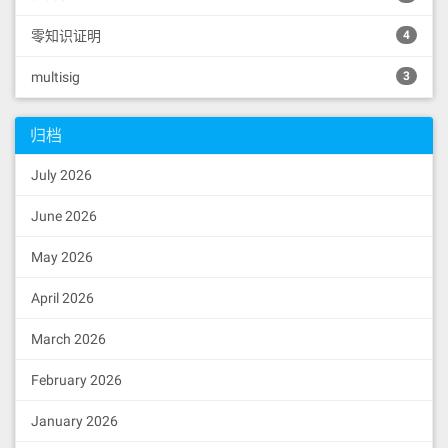
可预料的行为。拜占庭容错技术被设计用来处理这些
零知识证明
4
异常行为，并满足所要解决的问题的规范要求。
multisig
3
拜占庭容错技术来源于拜占庭将军问题。拜占庭将军
问题是Leslie Lamport在20世纪80年代提出的一个假
象问题。拜占庭是东罗马帝国的首都，由于时拜占庭
归档
罗马帝国国土辽阔，每支军队的驻地分隔很远，将军
July 2026
们只能靠信使传递消息发生战争时，将军们必须制订
统一的行动计划。然而，这些将军中有叛徒，叛徒希
June 2026
望通过影响统一行动计划的制定与传播，破坏忠诚的
将军们一致的行动计划。因此，将军们必须有一个预
May 2026
定的方法协议，使所有忠诚的将军能够达成一致，而
April 2026
且少数几个叛徒不能使忠诚的将军做出错误的计划。
也就是说，拜占庭将军问题的实质就是要寻找一个方
March 2026
法，使得将军们能在一个有叛徒的非信任环境中建立
February 2026
对战斗计划的共识。在分布式系统中，特别是在区块
链网络环境中，也和拜占庭将军的环境类似，有运行
January 2026
正常的服务器（类似忠诚的拜占庭将军），有故障的