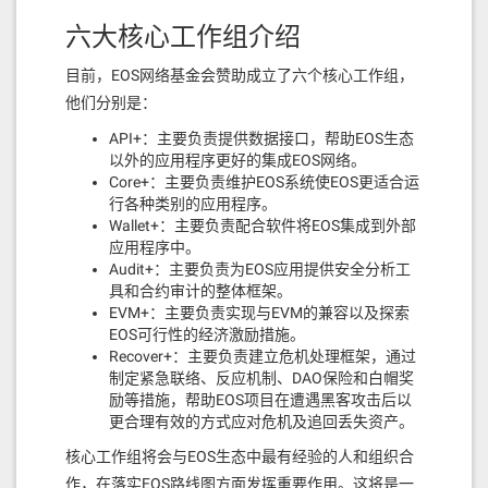
化。
六大核心工作组介绍
2022 年 1 月 31 日— Mandel 3.0 的候选版本
2022 年 2 月— Mandel 3.0 测试网络启动和社
目前，EOS网络基金会赞助成立了六个核心工作组，
区验证
他们分别是：
2022 年 3 月 1 日— Mandel 3.0 最终版本
2022 年 3 月 2 日——网络部署 Contract Pays
API+：主要负责提供数据接口，帮助EOS生态
系统合约
以外的应用程序更好的集成EOS网络。
2022 年 4 月 1 日——Mandel 2.3 发布
Core+：主要负责维护EOS系统使EOS更适合运
2022 年 4 月 9 日——下一次伊甸园选举
行各种类别的应用程序。
2022 年 5 月 19 日——硬分叉激活。（2022年
Wallet+：主要负责配合软件将EOS集成到外部
的黄金分割率）
应用程序中。
Audit+：主要负责为EOS应用提供安全分析工
这将标志着 EOS 独立于 block.one 的象征性完成，因
具和合约审计的整体框架。
为这将是 EOS 网络第一次运行不是由 block.one 开发
EVM+：主要负责实现与EVM的兼容以及探索
或发布的软件版本。
EOS可行性的经济激励措施。
Recover+：主要负责建立危机处理框架，通过
资金
制定紧急联络、反应机制、DAO保险和白帽奖
EOS 网络基金会已与 Clarionos 达成协议（待区块生
励等措施，帮助EOS项目在遭遇黑客攻击后以
产者批准），在 Mandel 3.0 候选版本交付后（2022
更合理有效的方式应对危机及追回丢失资产。
年 1 月 31 日）向 Clarionos 支付 200,000 EOS。然
核心工作组将会与EOS生态中最有经验的人和组织合
后，Clarionos 将支持社区修复在测试阶段发现的任何
作，在落实EOS路线图方面发挥重要作用。这将是一