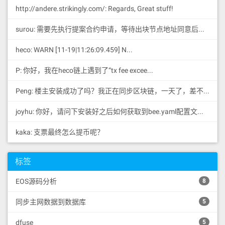
http://andere.strikingly.com/: Regards, Great stuff!
逆需要45秒。为什么需要 45 秒呢？因为 DPoS 下，
见证人生产一个新区块，才表示他对之前的整条区块
surou: 需要先执行提案合约申请，等待出块节点地址同意后，才会进...
链进行了确认，表明这个见证人认可目前的整条链。
heco: WARN [11-19|11:26:09.459] N...
而一个交易要达到不可逆状态，需要 三分之二以上的
见证人确认，在 EOS 里就是 14 个见证人。DPoS共识
P: 你好，我在heco链上遇到了“tx fee excee...
算法也有极强的抗分叉能力，因为区块添加到一条区
块链分叉的速率与拥有该共识的超级节点比例是相关
Peng: 楼主安装成功了吗？我正在同步区块链，一天了，差不多才同...
的。当一个超级节点设法在两条分叉上同时生产区块
joyhu: 你好，请问下安装好之后如何获取到bee.yaml配置文...
时，EOS的持有者会在下一轮投票中将该超级节点删
掉，并且EOS社区会给予相关恶意节点一定的惩罚。
kaka: 支票最终怎么提币呢？
因此，在一般情况下，使用DPoS的EOS都是很难经历
分叉的。
标签
其次，我们还要明白BFT所代表的的意义。
EOS源码分析
8
拜占庭容错技术（Byzantine Fault Tolerance，BFT）
是一类分布式计算领域的容错技术。拜占庭假设是对
同步主网数据到数据库
5
现实世界的模型化，由于硬件错误、网络拥塞或中断
dfuse
5
以及遭到恶意攻击等原因，计算机和网络可能出现不