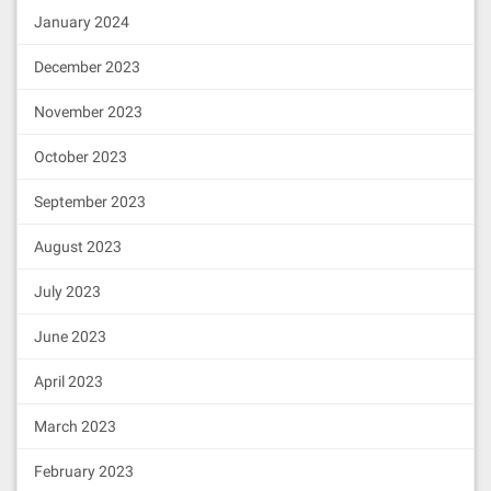
最恶劣的情况下，6 个区块中，最后一个或两个有可
January 2024
能因为网络延迟或其他意外被下一个见证人略过，但
December 2023
6 个区块中的前几个会有足够的时间传递给下一个见
证人。
November 2023
再来讨论 BFT-DPoS 的交易确认时间问题：每个区块
October 2023
生产后立即进行全网广播，区块生产者一边等待 0.5
秒生产下一个区块，同时会接收其他见证人对于上一
September 2023
个区块的确认结果。新区块的生产和旧区块确认的接
收同时进行。大部分的情况下，交易会在 1 秒之内确
August 2023
认（不可逆）。这其中包括了 0.5 秒的区块生产，和
July 2023
要求其他见证人确认的时间
June 2023
使用上述BFT-DPoS协议就可以使得EOS的出块间隔从
原来的3秒降低到500毫秒，这也使得跨链通信的时延
April 2023
大大缩短，单位时间内可确认的交易数量大大提升。
笔者相信如果这样的机制在EOSIO1.0的正式版本中成
March 2023
功实现，那无疑是区块链技术向支持百万级别用户的
February 2023
目标迈出的巨大一步。