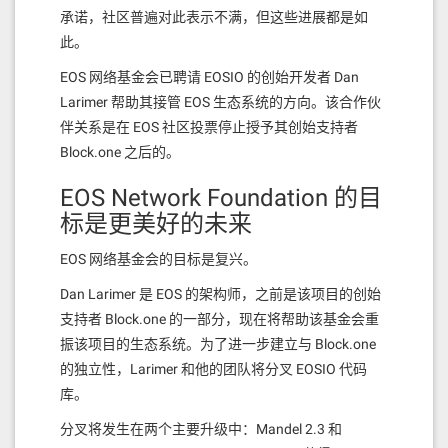
以太坊开发者和用户加入EOS生态，而帮助EOS实现
承诺，社区普遍对此表示不满，但这些进展都是如
EVM兼容是吸引他们加入的最佳方式。
此。
EOS 网络基金会已聘请 EOSIO 的创始开发者 Dan
站在成功的肩膀上，吸引开发
Larimer 帮助其接管 EOS 生态系统的方向。该合作伙
人才
伴关系是在 EOS 社区投票停止授予其创始支持者
EVM+工作组的领导团队是EOS创世区块生产者EOS
Block.one 之后的。
Argentina，该团队也是Evodex和EOS Metamask钱包
EOS Network Foundation 的目
背后的开发人员。
标是更美好的未来
为EVM+工作组提供协助的还有EOS生态的著名开发
者Syed Jafri，他在2020年凭借EOSIO.EVM赢得了
EOS 网络基金会的目标是复兴。
Block.one举办的EVM挑战赛， EOSIO.EVM使Solidity
Dan Larimer 是 EOS 的架构师，之前是该项目的创始
开发人员能够在EOSIO上快速启动并以高达100倍的
支持者 Block.one 的一部分，现在将帮助该基金会重
速度和低于1000倍的成本运行应用程序。可以说，
振该项目的生态系统。为了进一步建立与 Block.one
Syed Jafri在帮助EOS实现EVM兼容方面十分有经验。
的独立性，Larimer 和他的团队将分叉 EOSIO 代码
EVM是EOS急需的创新。EOS公链在过去几年中面临
库。
的主要问题之一是资金匮乏。让我们和以太坊生态做
一个对比：
分叉将发生在两个主要升级中：Mandel 2.3 和