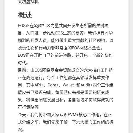
太坊虚拟机
3. 增强的可配置区块链参数
这个硬分叉功能使添加/删除/配置未来的目标功能变
概述
得更加容易。不必为每个新功能或可配置参数添加新
EOS正在凝聚社区力量共同开发生态所需的关键项
的本机内在函数，合约可以调用一个内在函数。这允
目，从而进一步推动EOS生态的复苏。我们拥有才华
许合约根据特征的存在或配置参数的值进行有条件的
横溢的开发人员，能够做出重大贡献的社区领袖，以
操作。此功能主要在 EOSIO 2.1 中实现，但经过审
及责任心和行动力都非常强的EOS网络基金会。
查，Clarionos 团队得出结论，需要进行一些小调整以
EOS正在开辟自己的前进道路，并开启一个新的协作
确保更一致的操作。
时代。
系统合约升级
目前，由EOS网络基金会资助成立的六大核心工作组
正在高速运行，每个工作组都在其领域发挥重要作
Clarionos 团队对 EOS 系统联系人有一个
拉取请求
，
用，其中API+、Core+、Wallet+和Audit+四个工作组
该请求将通过发布“私钥”来启用合同支付功能。这将
蓝皮书已接近完成，每份蓝皮书都是重要的研究成
允许应用程序在等待硬分叉生效的同时开发增强的用
果，将详细阐述发展目标，各自领域如何取得成功的
户体验。硬分叉后也需要利用该特性。
可行策略等。
今天，我们将带领大家认识EVM+核心工作组，在正
时间线
式介绍之前，我们先来了解一下六大核心工作组的概
以下时间表是理想的，可能会随着发展的变化而变
况。