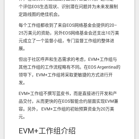
错误。
个评估EOS生态现状、识别潜在问题并为未来发展制
未来方向
定路线图的绝佳机会。
每个工作组都收到了来自EOS网络基金会提供的20–
该路线图是 EOS 独立的最短路径，也是振兴 EOS 多
25万美元的资助，另外EOS网络基金会还支出10万美
年计划的第一步。您将在下一次路线图更新中看到的
元成立了一个监督小组，专门监督工作组的整体进
一些项目包括：3 秒确定性、加速 EVM 支持的内在函
展。
数以及加速隐私应用程序的内在函数。
EOS 即将以多年未见的速度加快发展速度。
但出于社区呼声和生态需求的考虑，EVM+工作组与
其他工作组的工作流程略有不同。在EOS Argentina的
原文地址：
https://medium.com/edenoneos/eos-
领导下，EVM+工作组将采取更敏捷的方式进行开
mandel-to-takeover-eosio-in-2022-2e25bf5451f0
发。
EVM+工作组不撰写蓝皮书，而是直接进行开发和产
品交付，从而更快的在EOS智能合约层面实现EVM兼
容。另外， EVM+工作组的初始预算资金为20万美
元。
EVM+工作组介绍