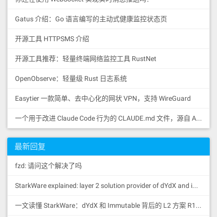
BFT-DPOS。
Gatus 介绍：Go 语言编写的主动式健康监控状态页
什么是BFT-DPOS呢？即拜占庭容错式的委任权益证
明。
开源工具 HTTPSMS 介绍
要想明白BFT-DPOS的运行机制，首先就要先明白什
开源工具推荐：轻量终端网络监控工具 RustNet
么是DPOS。
OpenObserve：轻量级 Rust 日志系统
由于POW在比特币的共识算法中极大地消耗了算法的
资源。而且会有算法集中的问题，所以在2014年的时
Easytier 一款简单、去中心化的网状 VPN，支持 WireGuard
候Dan Larimer提出了一个相较于POW来说更加高
效，轻便的共识机制即DPOS。该共识机制一边能让
一个用于改进 Claude Code 行为的 CLAUDE.md 文件，源自 Andrej Karpathy 对 LLM 编码陷阱的观察。
网络成本小型化，另一方面有回复语每个持股人一定
的投票权。
最新回复
这些超级节点呢能够：供相关计算资源和网络资源，
fzd: 请问这个解决了吗
保证节点的正常运行;当轮到某超级节点拥有出块权
时，超级节点收集该时段内的所有交易，并对交易验
StarkWare explained: la
yer 2 solution provider of dYdX and iMMUTABLE R11; BitKeep News: [...]Layer 2: https://...
证后打包成区块广播至其他超级节点，其他节点验证
后把区块添加到自己的数据库中。这种共识机制采用
一文读懂 StarkWare：dYdX 和 Immutable 背后的 L2 方案 R11; BitKeep 博客: [...]Layer 2:Comparing Laye...
随机的见证人出块顺序，出块速度为 3 秒，交易不可