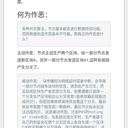
度。
区声音、传达社区意愿并扶持社区优质项目发展，成
为EOS社区的信息共享桥梁，并为EOS生态提供资
何为作恶：
金、技术、运营、未来规划、生态构建等关键基础设
施支持，进一步发挥EOS作为世界上速度最快的治理
各种共识算法，节点基本都会进行数据检验功能，
型区块链的全部潜力。
因而数据伪造作恶基本不可能。那真正的作恶是什
EOS网络基金会Discord
么？
EOS网络基金会中文Twitter
EOS网络基金会中文Medium
主动作恶：节点主动生产两个区块，给一部分节点发
EOS网络基金会中文电报订阅号
送新区块A，另外一部分节点发送区块A1,这样系统就
EOS网络基金会中文电报群
产生分叉了。
https://medium.com/eos-network-foundation/evm-
被动作恶： 块传播因为网络延时或者中断，会导致
bringing-the-ethereum-virtual-machine-to-eos-
一部分节点缺失该块的信息，进而会产生分叉，然
f26b88466d99
后后续区块生产者发现分叉后，如果遵循只选择一
个分支生产区块就会让分叉收敛(能收敛最后就能达
成共识)，但是如果继续保持并加重这个分叉，最后
就会导致整个链变成一颗森林，最后节点就永远没
法达成共识, 这是被动作恶。比如POS的noting 
at stake攻击，当系统出现分叉时，生产者基于
自己的利益会在两个分叉区块上各自生成一个区块
(这样不管哪个分叉获胜，自己都能获得收益)，这