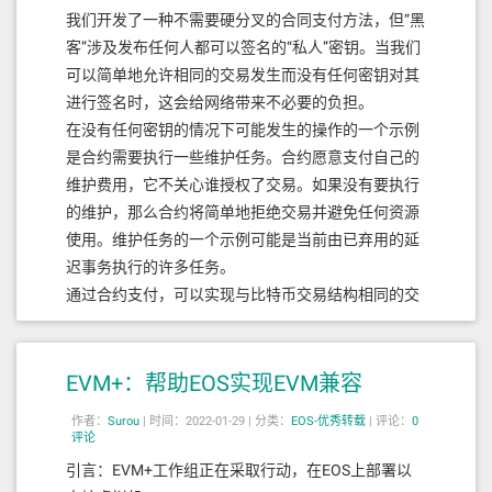
我们开发了一种不需要硬分叉的合同支付方法，但“黑
客”涉及发布任何人都可以签名的“私人”密钥。当我们
可以简单地允许相同的交易发生而没有任何密钥对其
进行签名时，这会给网络带来不必要的负担。
在没有任何密钥的情况下可能发生的操作的一个示例
是合约需要执行一些维护任务。合约愿意支付自己的
维护费用，它不关心谁授权了交易。如果没有要执行
的维护，那么合约将简单地拒绝交易并避免任何资源
使用。维护任务的一个示例可能是当前由已弃用的延
迟事务执行的许多任务。
通过合约支付，可以实现与比特币交易结构相同的交
易。这消除了那些只想将 EOS 用作货币的人的帐户创
建成本。它还将使实施 隐私令牌成为可能，而不会让
您的隐私受到资源系统的损害。虽然这些事情将通过
EVM+：帮助EOS实现EVM兼容
合同支付成为可能，但它们超出了当前路线图的范
作者：
Surou
|
时间：2022-01-29 |
分类：
EOS-优秀转载
|
评论：
0
围。
评论
有关合同付款的更多信息，
引言：EVM+工作组正在采取行动，在EOS上部署以
请点击此处
。