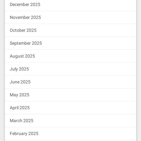
服务器还有破坏者的服务器（类似叛变的拜占庭将
December 2025
军）。共识算法的核心是在正常的节点间形成对网络
November 2025
状态的共识。
简单形容就是：通过在一群数量有限的节点中，使用
October 2025
轮换或者其他算法来筛选出某个节点作为主节点。并
September 2025
且赋予该节点出块的权利。在主节点是将该时段的交
易打包成区块后用自己的私钥对该区块签名，并将其
August 2025
广播到所有节点。当主节点收到至少三分之二的不同
节点的签名区块后，则该区块完成了所有节点的验证
July 2025
成为不可逆区块串联到区块链中。
June 2025
BFT与DPOS二者相结合就诞生了BFT—DPOS共识算
May 2025
法。
、为了挖掘 EOS 系统的性能，Daniel Larimer 在以上
April 2025
基础上又进行了修改。首先，他将出块速度由 3 秒 缩
March 2025
短至 0.5 秒，理论上这样可以极大提升系统性能，但
带来了网络延迟问题：0.5 秒的确认时间会导致下一
February 2025
个出块者还没有收到上一个出块者的区块，就该生产