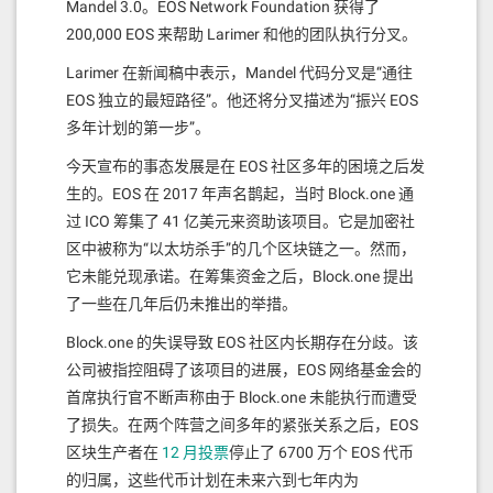
以太坊速度更慢、效率更低而且Gas成本非常高，但
Mandel 3.0。EOS Network Foundation 获得了
以太坊和其他基于EVM的公链之间拥有更高的网络效
200,000 EOS 来帮助 Larimer 和他的团队执行分叉。
应和代币流动性。另一方面，一部分以太坊上的开发
Larimer 在新闻稿中表示，Mandel 代码分叉是“通往
人员能够通过创造基于Solidity编写的模块化、可重复
EOS 独立的最短路径”。他还将分叉描述为“振兴 EOS
利用、安全开源的智能合约获得高额回报，另一部分
多年计划的第一步”。
开发者可通过OpenZeppelin等组织的收录的代码库获
得丰富的开发工具和教程。一个不可否认的事实是：
今天宣布的事态发展是在 EOS 社区多年的困境之后发
EVM生态系统中的开发人员工具、代码库、可供dApp
生的。EOS 在 2017 年声名鹊起，当时 Block.one 通
开发人员使用的开源代码一直在快速增长。
过 ICO 筹集了 41 亿美元来资助该项目。它是加密社
反观EOS生态，开发人员只能使用不太成熟的工具从
区中被称为“以太坊杀手”的几个区块链之一。然而，
头开始构建许多代码库，一个不恰当的比喻是：以太
它未能兑现承诺。在筹集资金之后，Block.one 提出
坊生态的开发者制造汽车就像是搭积木，把现成的车
了一些在几年后仍未推出的举措。
轮、方向盘、发动机等拼接在一起就好，而EOS生态
Block.one 的失误导致 EOS 社区内长期存在分歧。该
的开发者想要制造汽车，需要从制造车轮开始。
公司被指控阻碍了该项目的进展，EOS 网络基金会的
EOS网络基金会赞助的其他工作组正在专注于改善
首席执行官不断声称由于 Block.one 未能执行而遭受
EOS开发人员的体验，提供更多可用的本地工具，但
了损失。在两个阵营之间多年的紧张关系之后，EOS
都需要一些时间才能充分实现。
区块生产者在
12 月投票
停止了 6700 万个 EOS 代币
因此，我们和社区都认为，我们可以利用EVM已经存
的归属，这些代币计划在未来六到七年内为