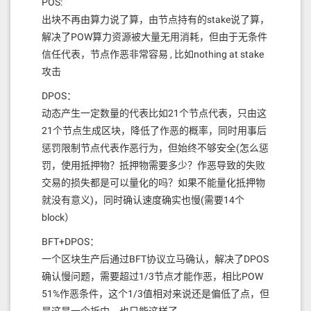
POS:
正在努力开发基于智能合约的解决方案，使 EVM 能
出块不再由算力说了算，由节点持有的stake说了算，
够在 EOS VM WASM 运行时正常运行。 这将允许EOS
解决了POW算力资源被大量无用消耗，但由于无条件
网络在不进行协议升级的情况下升级EVM运行（无需
信任代表，节点作恶非常容易 , 比如nothing at stake
分叉）。
攻击
ETH 预编译合约：这不仅有利于EOS上的EVM，同时
也有利于智能合约开发人员。 EOS与其他链一样，交
DPOS：
易执行时间有限（协议为150毫秒，BP为30毫秒）。
动态产生一定数量的代表比如21个节点代表，只由这
尽管EOS VM功能强大且速度很快，但仍有一些类型
21个节点生成区块，降低了作恶的概率，同时用事后
的操作在Web汇编中执行时，缺乏它们在本机代码中
惩罚限制节点代表作恶行为，但始终不够安全(怎么惩
可以进行的优化。 为了加快速度，EVM+工作组正在
罚，使用抵押物？抵押物需要多少？作恶导致的失败
寻求将ETH预编译实现为EOS内在函数（本地代
交易的损失都是可以量化的吗？如果不能量化抵押物
码）。
就没有意义)，同时确认速度确实也慢(需要14个
完全兼容RPC：该领域的计划仍在开发中，但
block）
EVM+团队的目标是至少支持大多数RPC，以允许在
BFT+DPOS：
ETH上使用通用工具/开发环境。这将是该计划最重要
一个区块生产后通过BFT协议立马确认，解决了DPOS
的工作之一。
确认慢问题，需要超过1/3节点才能作恶，相比POW
确定性Gas消耗/计费：EOS链使用三种资源：
51%作恶条件，这个1/3值相对来说还是偏低了点，但
CPU（主观度量/可变价格）、NET（客观度量/可变