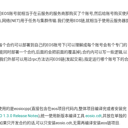
的EOS账号就相当于在云服务的服务商那购买了个账号,然后给账号购买使
算任务,网络(NET)用于任务与集群传输.我们使用EOS链,就相当于使用云服务器
每个合约可以部署到自己的EOS账号下(可以理解成每个账号会有个专门的
能同时部署一个合约,后面的会把前面的覆盖掉),合约内可以写一些逻辑,以
我们外部可以用过rpc方法访问EOS链(发起交易),指定运行哪个账号下的
使用的是eosiocpp(直接包含在eos项目代码内,整体项目编译完或者安装完
O 1.3.0 Release Notes
),统一使用新版本编译工具
eosio.cdt
,并放在单独的
只开发合约的话,可以只安装eosio.cdt,无需再编译安装eos链项目.