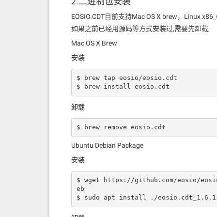
2.二进制包安装
EOSIO.CDT目前支持Mac OS X brew，Linux x86
如果之前已经用源码等方式安装过,需要先卸载,
Mac OS X Brew
安装
$ brew tap eosio/eosio.cdt

$ brew install eosio.cdt
卸载
$ brew remove eosio.cdt
Ubuntu Debian Package
安装
$ wget https://github.com/eosio/eosi
eb

$ sudo apt install ./eosio.cdt_1.6.1