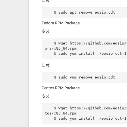
卸载
    $ sudo apt remove eosio.cdt
Fedora RPM Package
安装
    $ wget https://github.com/eosio/eosio.cdt/releases/download/v1.6.1/eosio.cdt-1.6.1-1.fed
ora-x86_64.rpm

    $ sudo yum install ./eosio.cdt
卸载
    $ sudo yum remove eosio.cdt
Centos RPM Package
安装
    $ wget https://github.com/eosio/eosio.cdt/releases/download/v1.6.1/eosio.cdt-1.6.1-1.cen
tos-x86_64.rpm

    $ sudo yum install ./eosio.cdt