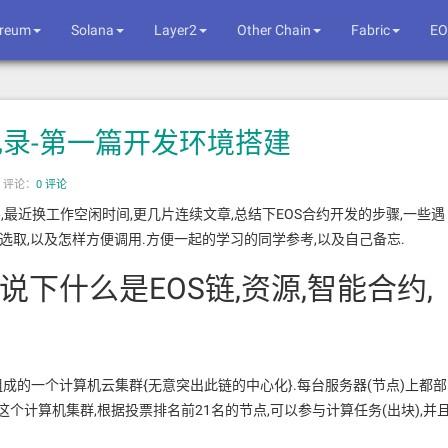
ereum
Solana
Layer2
Other Chain
Fabric
EO
记录-第一篇开发环境搭建
|
评论：
0 评论
客
,最近换工作空闲时间,更几片连续文章,总结下EOS合约开发的步骤,一些遇
选取,以及怎样方便调用.方便一起的学习的同学参考,以及自己备忘.
下什么是EOS链,资源,智能合约,
成的一个计算机云集群{无意突出此链的中心化}.每台服务器(节点)上都部
这个计算机集群,根据投票排名前21名的节点,可以参与计算任务(出块),并