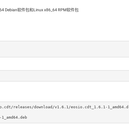
_64 Debian软件包和Linux x86_64 RPM软件包
o.cdt/releases/download/v1.6.1/eosio.cdt_1.6.1-1_amd64.d
-1_amd64.deb