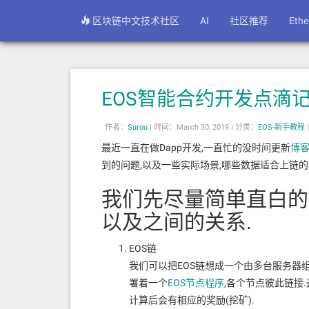
区块链中文技术社区
AI
社区推荐
Eth
EOS智能合约开发点滴
作者：
Surou
|
时间：March 30, 2019 |
分类：
EOS-新手教程
最近一直在做Dapp开发,一直忙的没时间更新
博
到的问题,以及一些实际场景,哪些数据适合上链的
我们先尽量简单直白的说
以及之间的关系.
EOS链
我们可以把EOS链想成一个由多台服务器组
署着一个
EOS节点程序
,各个节点彼此链接.
计算后会有相应的奖励(挖矿).