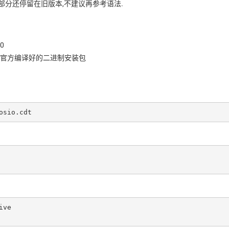
部分还停留在旧版本,不建议再参考语法.
.0
接使用官方编译好的二进制安装包
osio.cdt
ve
