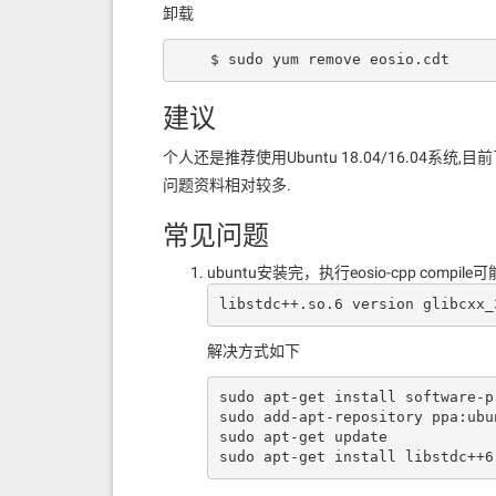
卸载
    $ sudo yum remove eosio.cdt
建议
个人还是推荐使用Ubuntu 18.04/16.04
问题资料相对较多.
常见问题
ubuntu安装完，执行eosio-cpp compil
libstdc++.so.6 version glibcxx_
解决方式如下
sudo apt-get install software-p
sudo add-apt-repository ppa:ubu
sudo apt-get update

sudo apt-get install libstdc++6