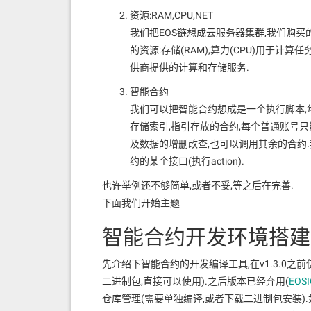
资源:RAM,CPU,NET
我们把EOS链想成云服务器集群,我们购买
的资源:存储(RAM),算力(CPU)用于计
供商提供的计算和存储服务.
智能合约
我们可以把智能合约想成是一个执行脚本,
存储索引,指引存放的合约,每个普通账号只
及数据的增删改查,也可以调用其余的合约.
约的某个接口(执行action).
也许举例还不够简单,或者不妥,等之后在完善.
下面我们开始主题
智能合约开发环境搭建
先介绍下智能合约的开发编译工具,在v1.3.0之前
二进制包,直接可以使用).之后版本已经弃用(
EOSI
仓库管理(需要单独编译,或者下载二进制包安装).如果