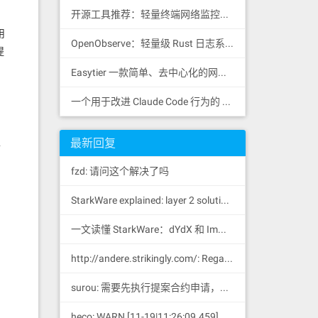
开源工具推荐：轻量终端网络监控工具 RustNet
用
OpenObserve：轻量级 Rust 日志系统
提
Easytier 一款简单、去中心化的网状 VPN，支持 WireGuard
一个用于改进 Claude Code 行为的 CLAUDE.md 文件，源自 Andrej Karpathy 对 LLM 编码陷阱的观察。
最新回复
合
fzd: 请问这个解决了吗
StarkWare explained: la
yer 2 solution provider of dYdX and iMMUTABLE R11; BitKeep News: [...]Layer 2: https://...
一文读懂 StarkWare：dYdX 和 Immutable 背后的 L2 方案 R11; BitKeep 博客: [...]Layer 2:Comparing Laye...
http://andere.strikingly.com/: Regards, Great stuff!
surou: 需要先执行提案合约申请，等待出块节点地址同意后，才会进...
heco: WARN [11-19|11:26:09.459] N...