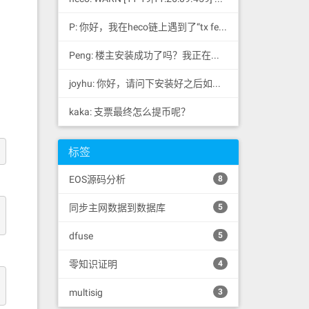
P: 你好，我在heco链上遇到了“tx fee excee...
Peng: 楼主安装成功了吗？我正在同步区块链，一天了，差不多才同...
joyhu: 你好，请问下安装好之后如何获取到bee.yaml配置文...
kaka: 支票最终怎么提币呢？
标签
EOS源码分析
8
同步主网数据到数据库
5
dfuse
5
零知识证明
4
multisig
3