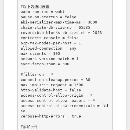
#以下为通用设置

wasm-runtime = wabt

pause-on-startup = false

abi-serializer-max-time-ms = 3000

chain-state-db-size-mb = 65535

reversible-blocks-db-size-mb = 2048

contracts-console = false

p2p-max-nodes-per-host = 1

allowed-connection = any

max-clients = 100

network-version-match = 1

sync-fetch-span = 500

#filter-on = *

connection-cleanup-period = 30

max-implicit-request = 1500

http-validate-host = false

access-control-allow-origin = *

access-control-allow-headers = *

access-control-allow-credentials = fal
se

verbose-http-errors = true

#添加插件
