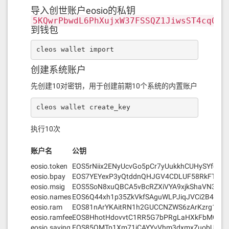
导入创世账户eosio的私钥
5KQwrPbwdL6PhXujxW37FSSQZ1JiwsST4cqQzD
到钱包
cleos wallet import
创建系统账户
先创建10对密钥，用于创建前期10个系统的内置账户
cleos wallet create_key
执行10次
账户名
公钥
eosio.token
EOS5rNiix2ENyUcvGo5pCr7yUukkhCUHySYfcMp
eosio.bpay
EOS7YEYexP3yQtddnQHJGV4CDLUF58RkFTDN
eosio.msig
EOS5SoN8xuQBCA5vBcRZXiVYA9xjkShaVN3Ups
eosio.names
EOS6Q44xh1p35ZkVkfSAguWLPJiqJVCi2B4AuG
eosio.ram
EOS81nArYKAitRN1h2GUCCNZWS6zArKzrg1Jvc
eosio.ramfee
EOS8HhotHdovvtC1RR5G7bPRgLaHXkFbMGbSfw
eosio.saving
EOS85QMTp1Xm71jCAYYvVhm3dxmxZuobUEHx