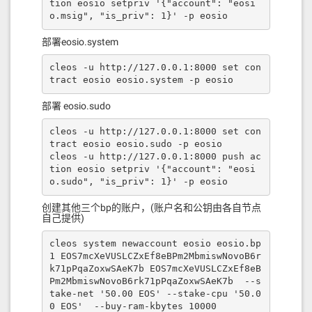
tion eosio setpriv '{"account": "eosi
o.msig", "is_priv": 1}' -p eosio
部署eosio.system
cleos -u http://127.0.0.1:8000 set con
tract eosio eosio.system -p eosio
部署 eosio.sudo
cleos -u http://127.0.0.1:8000 set con
tract eosio eosio.sudo -p eosio

cleos -u http://127.0.0.1:8000 push ac
tion eosio setpriv '{"account": "eosi
o.sudo", "is_priv": 1}' -p eosio
创建其他三个bp的账户，(账户名和公钥由各自节点
自己提供)
cleos system newaccount eosio eosio.bp
1 EOS7mcXeVUSLCZxEf8eBPm2MbmiswNovoB6r
k71pPqaZoxwSAeK7b EOS7mcXeVUSLCZxEf8eB
Pm2MbmiswNovoB6rk71pPqaZoxwSAeK7b  --s
take-net '50.00 EOS' --stake-cpu '50.0
0 EOS'  --buy-ram-kbytes 10000
