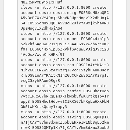
NUZR5MPmD9jx1xFH8f

cleos -u http://127.0.0.1:8000 create 
account eosio eosio.msig EOS5SoN8xuQBC
A5vBcRZXiVYA9xjkShaVN3UpsMngv1X2dhHojA
S4 EOS5SoN8xuQBCA5vBcRZXiVYA9xjkShaVN3
UpsMngv1X2dhHojAS4

cleos -u http://127.0.0.1:8000 create 
account eosio eosio.names EOS6Q44xh1p3
5ZkVkfSAguWLPJiqJVCi2B4AuGsxVwchKrKHKk
f9T EOS6Q44xh1p35ZkVkfSAguWLPJiqJVCi2B
4AuGsxVwchKrKHKkf9T

cleos -u http://127.0.0.1:8000 create 
account eosio eosio.ram EOS81nArYKAitR
N1h2GUCCNZWS6zArKzrg1JvcgC5zyhFAumQRgr
R EOS81nArYKAitRN1h2GUCCNZWS6zArKzrg1J
vcgC5zyhFAumQRgrR

cleos -u http://127.0.0.1:8000 create 
account eosio eosio.ramfee EOS8HhotHdo
vvtC1RR5G7bPRgLaHXkFbMGbSfwKKrtkQspy1r
apy3 EOS8HhotHdovvtC1RR5G7bPRgLaHXkFbM
GbSfwKKrtkQspy1rapy3

cleos -u http://127.0.0.1:8000 create 
account eosio eosio.saving EOS85QMTp1X
m71jCAYYvVhm3dxmxZuobUEHxe1wLNb8qL52km
rfwX EOS85QMTp1Xm71jCAYYvVhm3dxmxZuobU