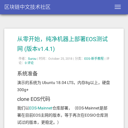
区块链中文技术社区
Toggl
navig
从零开始，纯净机器上部署EOS测试
网 (版本v1.4.1)
作者：
Surou
|
时间：October 25, 2018 |
分类：
EOS-新手教程
|
评
论：
0 评论
系统准备
演示的系统为 Ubuntu 18.04 LTS，内存8g以上，硬盘
300g+
clone EOS代码
我们以
EOS-Mainnet
仓库部署，（EOS-Mainnet是部
署在目前EOS主网的版本，等于再次在EOSIO仓库测
试过的版本，更稳定。）