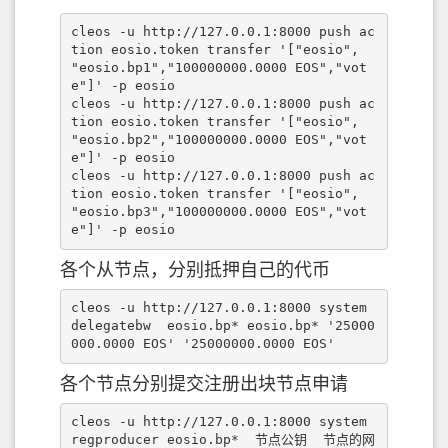
cleos -u http://127.0.0.1:8000 push ac
tion eosio.token transfer '["eosio", 
"eosio.bp1","100000000.0000 EOS","vot
e"]' -p eosio

cleos -u http://127.0.0.1:8000 push ac
tion eosio.token transfer '["eosio", 
"eosio.bp2","100000000.0000 EOS","vot
e"]' -p eosio

cleos -u http://127.0.0.1:8000 push ac
tion eosio.token transfer '["eosio", 
"eosio.bp3","100000000.0000 EOS","vot
e"]' -p eosio
各个从节点，分别抵押自己的代币
cleos -u http://127.0.0.1:8000 system 
delegatebw  eosio.bp* eosio.bp* '25000
000.0000 EOS' '25000000.0000 EOS'
各个节点分别提交注册出块节点申请
cleos -u http://127.0.0.1:8000 system 
regproducer eosio.bp*  节点公钥  节点的网