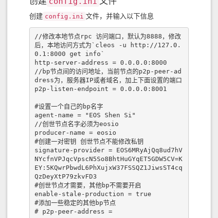
创建
文件
config.ini
创建
文件，并输入以下信息
config.ini
//修改本地节点rpc 访问端口，默认为8888，修改
后，本地访问方式为`cleos -u http://127.0.
0.1:8000 get info`

http-server-address = 0.0.0.0:8000

//bp节点间的访问地址，当前节点的p2p-peer-ad
dress为，服务器IP或者域名，加上下面设置的端口

p2p-listen-endpoint = 0.0.0.0:8001

#设置一个自己的bp名字

agent-name = "EOS Shen Si"

//创世节点名字必须为eosio

producer-name = eosio

#创建一对密钥 创世节点不能修改私钥

signature-provider = EOS6MRyAjQq8ud7hV
NYcfnVPJqcVpscN5So8BhtHuGYqET5GDW5CV=K
EY:5KQwrPbwdL6PhXujxW37FSSQZ1JiwsST4cq
QzDeyXtP79zkvFD3

#创世节点才需要，其他bp不需要开启

enable-stale-production = true

#添加一些稳定的其他bp节点

# p2p-peer-address =
