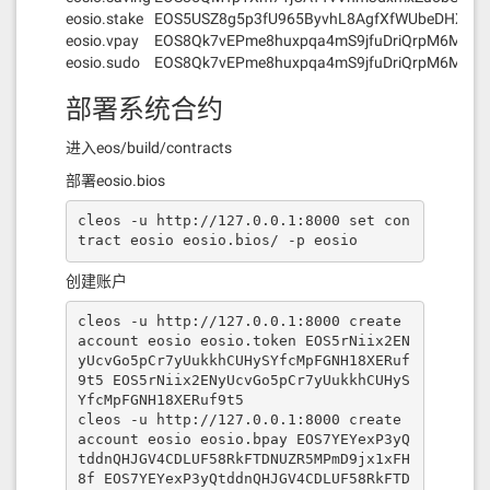
eosio.stake
EOS5USZ8g5p3fU965ByvhL8AgfXfWUbeDHXjyS
eosio.vpay
EOS8Qk7vEPme8huxpqa4mS9jfuDriQrpM6MJjFD
eosio.sudo
EOS8Qk7vEPme8huxpqa4mS9jfuDriQrpM6MJjFD
部署系统合约
进入eos/build/contracts
部署eosio.bios
cleos -u http://127.0.0.1:8000 set con
tract eosio eosio.bios/ -p eosio
创建账户
cleos -u http://127.0.0.1:8000 create 
account eosio eosio.token EOS5rNiix2EN
yUcvGo5pCr7yUukkhCUHySYfcMpFGNH18XERuf
9t5 EOS5rNiix2ENyUcvGo5pCr7yUukkhCUHyS
YfcMpFGNH18XERuf9t5

cleos -u http://127.0.0.1:8000 create 
account eosio eosio.bpay EOS7YEYexP3yQ
tddnQHJGV4CDLUF58RkFTDNUZR5MPmD9jx1xFH
8f EOS7YEYexP3yQtddnQHJGV4CDLUF58RkFTD