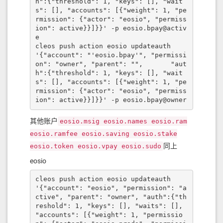
h":{"threshold": 1, "keys": [], "wait
s": [], "accounts": [{"weight": 1, "pe
rmission": {"actor": "eosio", "permiss
ion": active}}]}}' -p eosio.bpay@activ
e

cleos push action eosio updateauth 
'{"account": "'eosio.bpay'", "permissi
on": "owner", "parent": "",       "aut
h":{"threshold": 1, "keys": [], "wait
s": [], "accounts": [{"weight": 1, "pe
rmission": {"actor": "eosio", "permiss
ion": active}}]}}' -p eosio.bpay@owner
其他账户
eosio.msig eosio.names eosio.ram
eosio.ramfee eosio.saving eosio.stake
同上
eosio.token eosio.vpay eosio.sudo
eosio
cleos push action eosio updateauth 
'{"account": "eosio", "permission": "a
ctive", "parent": "owner", "auth":{"th
reshold": 1, "keys": [], "waits": [], 
"accounts": [{"weight": 1, "permissio