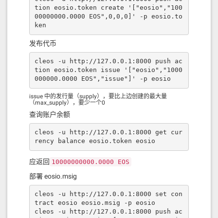
tion eosio.token create '["eosio","100
00000000.0000 EOS",0,0,0]' -p eosio.to
ken
发布代币
cleos -u http://127.0.0.1:8000 push ac
tion eosio.token issue '["eosio","1000
000000.0000 EOS","issue"]' -p eosio
issue 中的发行量（supply），要比上边创建的最大量
（max_supply），要少一个0
查询账户余额
cleos -u http://127.0.0.1:8000 get cur
rency balance eosio.token eosio
应返回
10000000000.0000 EOS
部署 eosio.msig
cleos -u http://127.0.0.1:8000 set con
tract eosio eosio.msig -p eosio

cleos -u http://127.0.0.1:8000 push ac