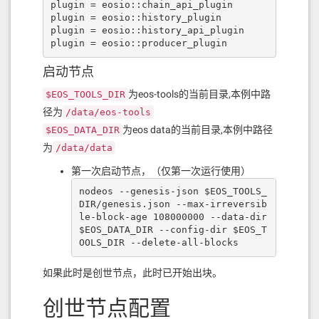
plugin = eosio::chain_api_plugin

plugin = eosio::history_plugin

plugin = eosio::history_api_plugin

plugin = eosio::producer_plugin
启动节点
为eos-tools的当前目录,本例中路
$EOS_TOOLS_DIR
径为
/data/eos-tools
为eos data的当前目录,本例中路径
$EOS_DATA_DIR
为
/data/data
第一次启动节点，（仅第一次运行使用）
nodeos --genesis-json $EOS_TOOLS_
DIR/genesis.json --max-irreversib
le-block-age 108000000 --data-dir 
$EOS_DATA_DIR --config-dir $EOS_T
OOLS_DIR --delete-all-blocks
如果此时是创世节点，此时已开始出块。
创世节点配置