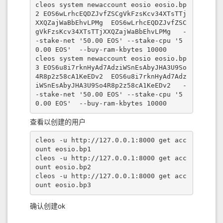
cleos system newaccount eosio eosio.bp
2 EOS6wLrhcEQDZJvfZSCgVkFzsKcv34XTsTTj
XXQZajWaBbEhvLPMg  EOS6wLrhcEQDZJvfZSC
gVkFzsKcv34XTsTTjXXQZajWaBbEhvLPMg   -
-stake-net '50.00 EOS' --stake-cpu '5
0.00 EOS'  --buy-ram-kbytes 10000

cleos system newaccount eosio eosio.bp
3 EOS6u8i7rknHyAd7AdziWSnEsAbyJHA3U9So
4R8p2z58cA1KeEDv2  EOS6u8i7rknHyAd7Adz
iWSnEsAbyJHA3U9So4R8p2z58cA1KeEDv2   -
-stake-net '50.00 EOS' --stake-cpu '5
0.00 EOS'  --buy-ram-kbytes 10000
查看以创建的用户
cleos -u http://127.0.0.1:8000 get acc
ount eosio.bp1

cleos -u http://127.0.0.1:8000 get acc
ount eosio.bp2

cleos -u http://127.0.0.1:8000 get acc
ount eosio.bp3
确认创建ok