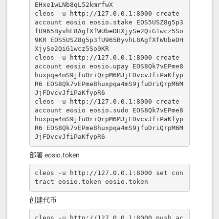
EHxe1wLNb8qL52kmrfwX

cleos -u http://127.0.0.1:8000 create 
account eosio eosio.stake EOS5USZ8g5p3
fU965ByvhL8AgfXfWUbeDHXjySe2QiG1wcz5So
9KR EOS5USZ8g5p3fU965ByvhL8AgfXfWUbeDH
XjySe2QiG1wcz5So9KR

cleos -u http://127.0.0.1:8000 create 
account eosio eosio.upay EOS8Qk7vEPme8
huxpqa4mS9jfuDriQrpM6MJjFDvcvJfiPaKfyp
R6 EOS8Qk7vEPme8huxpqa4mS9jfuDriQrpM6M
JjFDvcvJfiPaKfypR6

cleos -u http://127.0.0.1:8000 create 
account eosio eosio.sudo EOS8Qk7vEPme8
huxpqa4mS9jfuDriQrpM6MJjFDvcvJfiPaKfyp
R6 EOS8Qk7vEPme8huxpqa4mS9jfuDriQrpM6M
JjFDvcvJfiPaKfypR6
部署 eosio.token
cleos -u http://127.0.0.1:8000 set con
tract eosio.token eosio.token
创建代币
cleos -u http://127.0.0.1:8000 push ac