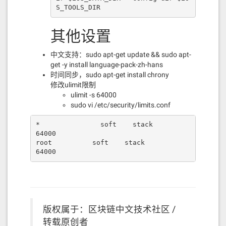
S_TOOLS_DIR
其他设置
中文支持：sudo apt-get update && sudo apt-
get -y install language-pack-zh-hans
时间同步，sudo apt-get install chrony
修改ulimit限制
ulimit -s 64000
sudo vi /etc/security/limits.conf
*               soft    stack            
64000

root          soft    stack            
64000
版权属于：区块链中文技术社区 /
转载原创者