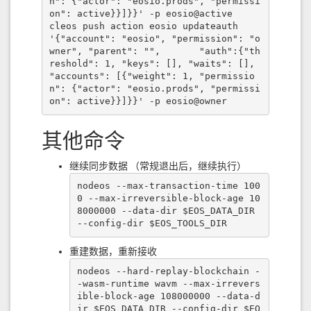
n": {"actor": "eosio.prods", "permissi
on": active}}]}}' -p eosio@active

cleos push action eosio updateauth 
'{"account": "eosio", "permission": "o
wner", "parent": "",       "auth":{"th
reshold": 1, "keys": [], "waits": [], 
"accounts": [{"weight": 1, "permissio
n": {"actor": "eosio.prods", "permissi
on": active}}]}}' -p eosio@owner
其他命令
继续同步数据 （常规退出后，继续执行）
nodeos --max-transaction-time 100
0 --max-irreversible-block-age 10
8000000 --data-dir $EOS_DATA_DIR 
--config-dir $EOS_TOOLS_DIR
重建数据，重新接收
nodeos --hard-replay-blockchain -
-wasm-runtime wavm --max-irrevers
ible-block-age 108000000 --data-d
ir $EOS_DATA_DIR --config-dir $EO