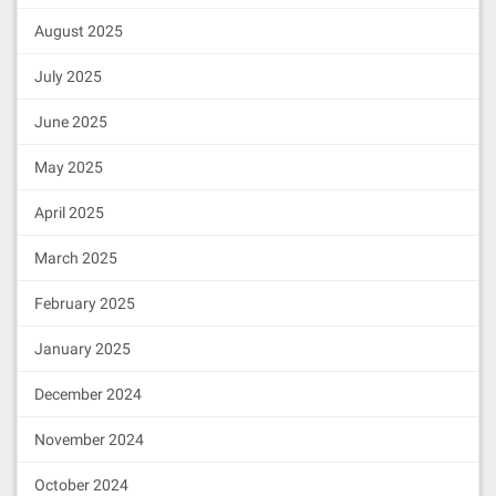
如果此时是创世节点，此时已开始出块。
August 2025
创世节点配置
July 2025
导入创世账户eosio的私钥
5KQwrPbwdL6PhXujxW37FSSQZ1JiwsST4cqQzD
June 2025
到钱包
May 2025
cleos wallet import
April 2025
创建系统账户
March 2025
先创建10对密钥，用于创建前期10个系统的内置账户
February 2025
cleos wallet create_key
January 2025
执行10次
December 2024
账户名
公钥
eosio.token
EOS5rNiix2ENyUcvGo5pCr7yUukkhCUHySYfcMp
November 2024
eosio.bpay
EOS7YEYexP3yQtddnQHJGV4CDLUF58RkFTDN
eosio.msig
EOS5SoN8xuQBCA5vBcRZXiVYA9xjkShaVN3Ups
October 2024