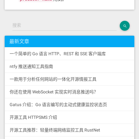
各个节点机器，分别创
建目录
搜索
选定一个存储位置，用于存储EOS节点配置和节点数
最新文章
据。选定的磁盘存储一般要在300G以上，防止后期不
够。
一个简单的 Go 语言 HTTP、REST 和 SSE 客户端库
假设我们选定的磁盘位置为
/data
ntfy 推送通知工具指南
然后在当前目录下，新建两个目录
eos-tools 用于存放eos节点的配置
一款用于分析任何网站的一体化开源情报工具
data 用于存放eos节点数据
你还在使用 WebSocket 实现实时消息推送吗？
创世节点配置
Gatus 介绍：Go 语言编写的主动式健康监控状态页
进入eos-tools文件夹
开源工具 HTTPSMS 介绍
创建
文件
genesis.json
开源工具推荐：轻量终端网络监控工具 RustNet
直接生成
文件
genesis.json