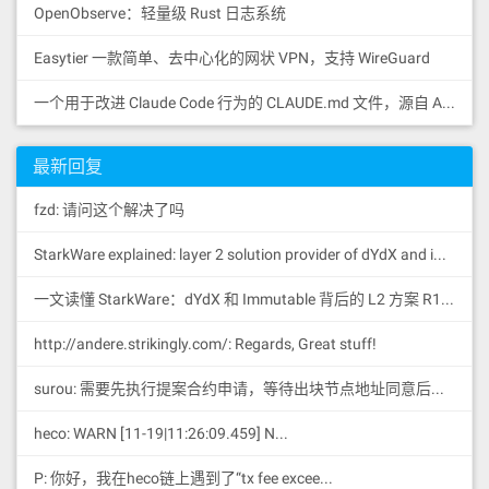
OpenObserve：轻量级 Rust 日志系统
nodeos --extract-genesis-json genesis.
json
Easytier 一款简单、去中心化的网状 VPN，支持 WireGuard
创建
文件
config.ini
一个用于改进 Claude Code 行为的 CLAUDE.md 文件，源自 Andrej Karpathy 对 LLM 编码陷阱的观察。
创建
文件，并输入以下信息
config.ini
//修改本地节点rpc 访问端口，默认为8888，修改
最新回复
后，本地访问方式为`cleos -u http://127.0.
0.1:8000 get info`

fzd: 请问这个解决了吗
http-server-address = 0.0.0.0:8000

//bp节点间的访问地址，当前节点的p2p-peer-ad
StarkWare explained: la
yer 2 solution provider of dYdX and iMMUTABLE R11; BitKeep News: [...]Layer 2: https://...
dress为，服务器IP或者域名，加上下面设置的端口

p2p-listen-endpoint = 0.0.0.0:8001

一文读懂 StarkWare：dYdX 和 Immutable 背后的 L2 方案 R11; BitKeep 博客: [...]Layer 2:Comparing Laye...
#设置一个自己的bp名字

agent-name = "EOS Shen Si"

http://andere.strikingly.com/: Regards, Great stuff!
//创世节点名字必须为eosio

producer-name = eosio

surou: 需要先执行提案合约申请，等待出块节点地址同意后，才会进...
#创建一对密钥 创世节点不能修改私钥

signature-provider = EOS6MRyAjQq8ud7hV
heco: WARN [11-19|11:26:09.459] N...
NYcfnVPJqcVpscN5So8BhtHuGYqET5GDW5CV=K
EY:5KQwrPbwdL6PhXujxW37FSSQZ1JiwsST4cq
QzDeyXtP79zkvFD3

P: 你好，我在heco链上遇到了“tx fee excee...