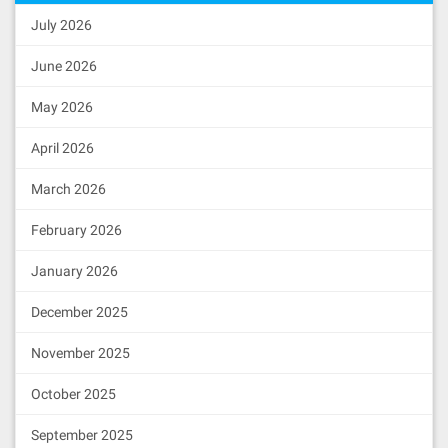
se

verbose-http-errors = true

July 2026
#添加插件

June 2026
plugin = eosio::chain_api_plugin

plugin = eosio::history_plugin

May 2026
plugin = eosio::history_api_plugin

plugin = eosio::producer_plugin
April 2026
启动节点
March 2026
为eos-tools的当前目录,本例中路
$EOS_TOOLS_DIR
径为
/data/eos-tools
February 2026
为eos data的当前目录,本例中路径
$EOS_DATA_DIR
January 2026
为
/data/data
第一次启动节点，（仅第一次运行使用）
December 2025
nodeos --genesis-json $EOS_TOOLS_
November 2025
DIR/genesis.json --max-irreversib
le-block-age 108000000 --data-dir 
$EOS_DATA_DIR --config-dir $EOS_T
October 2025
OOLS_DIR --delete-all-blocks
September 2025