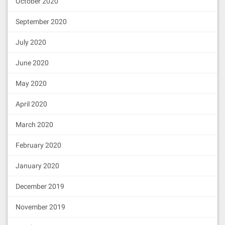
October 2020
cleos -u http://127.0.0.1:8000 set con
tract eosio eosio.msig -p eosio

September 2020
cleos -u http://127.0.0.1:8000 push ac
tion eosio setpriv '{"account": "eosi
July 2020
o.msig", "is_priv": 1}' -p eosio
June 2020
部署eosio.system
May 2020
cleos -u http://127.0.0.1:8000 set con
tract eosio eosio.system -p eosio
April 2020
部署 eosio.sudo
March 2020
cleos -u http://127.0.0.1:8000 set con
tract eosio eosio.sudo -p eosio

February 2020
cleos -u http://127.0.0.1:8000 push ac
tion eosio setpriv '{"account": "eosi
January 2020
o.sudo", "is_priv": 1}' -p eosio
创建其他三个bp的账户，(账户名和公钥由各自节点
December 2019
自己提供)
November 2019
cleos system newaccount eosio eosio.bp
1 EOS7mcXeVUSLCZxEf8eBPm2MbmiswNovoB6r