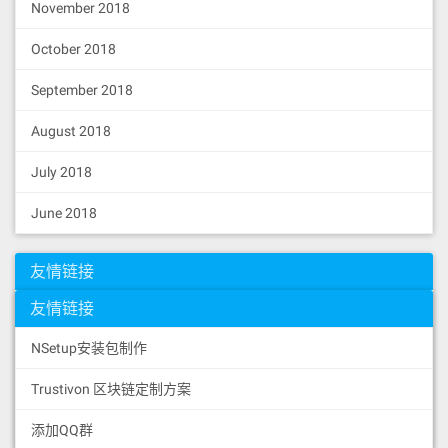
November 2018
确认创建ok
October 2018
其他bp加入
September 2018
进入eos-tools文件夹
August 2018
创建
文件
genesis.json
July 2018
将创世节点的
文件，复制到此目录
genesis.json
June 2018
创建
文件
config.ini
将创世节点的
复制到此目录，并修改以
config.ini
友情链接
下信息
友情链接
agent-name = "节点的名称，用于信息展示"

producer-name = 节点的账户名

NSetup安装包制作
signature-provider = 节点的公钥+私钥，（此
配置妥善保存，别手误上传）

Trustivon 区块链定制方案
enable-stale-production = false

p2p-peer-address = 添加其他的节点地址
添加QQ群