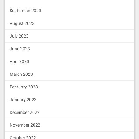
cleos -u http://127.0.0.1:8000 create 
account eosio eosio.bpay EOS7YEYexP3yQ
September 2023
tddnQHJGV4CDLUF58RkFTDNUZR5MPmD9jx1xFH
8f EOS7YEYexP3yQtddnQHJGV4CDLUF58RkFTD
August 2023
NUZR5MPmD9jx1xFH8f

cleos -u http://127.0.0.1:8000 create 
account eosio eosio.msig EOS5SoN8xuQBC
July 2023
A5vBcRZXiVYA9xjkShaVN3UpsMngv1X2dhHojA
S4 EOS5SoN8xuQBCA5vBcRZXiVYA9xjkShaVN3
June 2023
UpsMngv1X2dhHojAS4

cleos -u http://127.0.0.1:8000 create 
April 2023
account eosio eosio.names EOS6Q44xh1p3
5ZkVkfSAguWLPJiqJVCi2B4AuGsxVwchKrKHKk
March 2023
f9T EOS6Q44xh1p35ZkVkfSAguWLPJiqJVCi2B
4AuGsxVwchKrKHKkf9T

cleos -u http://127.0.0.1:8000 create 
February 2023
account eosio eosio.ram EOS81nArYKAitR
N1h2GUCCNZWS6zArKzrg1JvcgC5zyhFAumQRgr
January 2023
R EOS81nArYKAitRN1h2GUCCNZWS6zArKzrg1J
vcgC5zyhFAumQRgrR

December 2022
cleos -u http://127.0.0.1:8000 create 
account eosio eosio.ramfee EOS8HhotHdo
vvtC1RR5G7bPRgLaHXkFbMGbSfwKKrtkQspy1r
November 2022
apy3 EOS8HhotHdovvtC1RR5G7bPRgLaHXkFbM
GbSfwKKrtkQspy1rapy3

October 2022