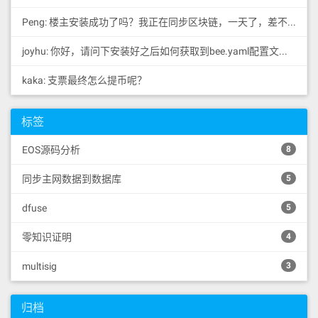
#创世节点才需要，其他bp不需要开启

enable-stale-production = true

Peng: 楼主安装成功了吗？我正在同步区块链，一天了，差不多才同...
#添加一些稳定的其他bp节点

# p2p-peer-address =

joyhu: 你好，请问下安装好之后如何获取到bee.yaml配置文...
#以下为通用设置

wasm-runtime = wabt

kaka: 支票最终怎么提币呢？
pause-on-startup = false

abi-serializer-max-time-ms = 3000

chain-state-db-size-mb = 65535

标签
reversible-blocks-db-size-mb = 2048

contracts-console = false

EOS源码分析
8
p2p-max-nodes-per-host = 1

allowed-connection = any

同步主网数据到数据库
5
max-clients = 100

network-version-match = 1

sync-fetch-span = 500

dfuse
5
#filter-on = *

零知识证明
4
connection-cleanup-period = 30

max-implicit-request = 1500

multisig
3
http-validate-host = false

access-control-allow-origin = *

access-control-allow-headers = *

归档
access-control-allow-credentials = fal