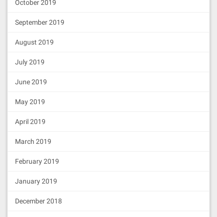
October 2019
k71pPqaZoxwSAeK7b EOS7mcXeVUSLCZxEf8eB
Pm2MbmiswNovoB6rk71pPqaZoxwSAeK7b  --s
take-net '50.00 EOS' --stake-cpu '50.0
September 2019
0 EOS'  --buy-ram-kbytes 10000

cleos system newaccount eosio eosio.bp
August 2019
2 EOS6wLrhcEQDZJvfZSCgVkFzsKcv34XTsTTj
XXQZajWaBbEhvLPMg  EOS6wLrhcEQDZJvfZSC
July 2019
gVkFzsKcv34XTsTTjXXQZajWaBbEhvLPMg   -
-stake-net '50.00 EOS' --stake-cpu '5
June 2019
0.00 EOS'  --buy-ram-kbytes 10000

cleos system newaccount eosio eosio.bp
3 EOS6u8i7rknHyAd7AdziWSnEsAbyJHA3U9So
May 2019
4R8p2z58cA1KeEDv2  EOS6u8i7rknHyAd7Adz
iWSnEsAbyJHA3U9So4R8p2z58cA1KeEDv2   -
April 2019
-stake-net '50.00 EOS' --stake-cpu '5
0.00 EOS'  --buy-ram-kbytes 10000
March 2019
查看以创建的用户
February 2019
cleos -u http://127.0.0.1:8000 get acc
ount eosio.bp1

January 2019
cleos -u http://127.0.0.1:8000 get acc
ount eosio.bp2

December 2018
cleos -u http://127.0.0.1:8000 get acc
ount eosio.bp3