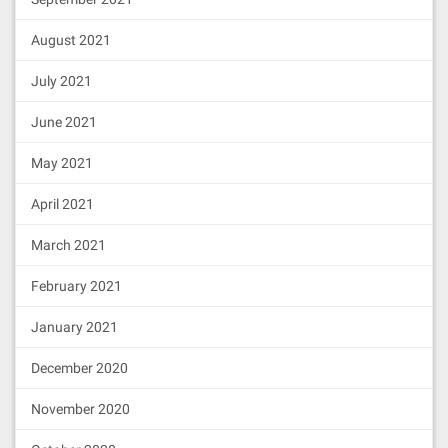
创建代币
August 2021
cleos -u http://127.0.0.1:8000 push ac
July 2021
tion eosio.token create '["eosio","100
00000000.0000 EOS",0,0,0]' -p eosio.to
June 2021
ken
发布代币
May 2021
cleos -u http://127.0.0.1:8000 push ac
April 2021
tion eosio.token issue '["eosio","1000
000000.0000 EOS","issue"]' -p eosio
March 2021
issue 中的发行量（supply），要比上边创建的最大量
（max_supply），要少一个0
February 2021
查询账户余额
January 2021
cleos -u http://127.0.0.1:8000 get cur
rency balance eosio.token eosio
December 2020
应返回
10000000000.0000 EOS
November 2020
部署 eosio.msig