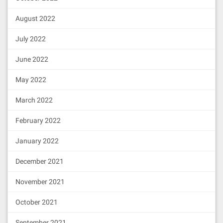
cleos -u http://127.0.0.1:8000 create 
account eosio eosio.saving EOS85QMTp1X
August 2022
m71jCAYYvVhm3dxmxZuobUEHxe1wLNb8qL52km
rfwX EOS85QMTp1Xm71jCAYYvVhm3dxmxZuobU
July 2022
EHxe1wLNb8qL52kmrfwX

cleos -u http://127.0.0.1:8000 create 
account eosio eosio.stake EOS5USZ8g5p3
June 2022
fU965ByvhL8AgfXfWUbeDHXjySe2QiG1wcz5So
9KR EOS5USZ8g5p3fU965ByvhL8AgfXfWUbeDH
May 2022
XjySe2QiG1wcz5So9KR

cleos -u http://127.0.0.1:8000 create 
March 2022
account eosio eosio.upay EOS8Qk7vEPme8
huxpqa4mS9jfuDriQrpM6MJjFDvcvJfiPaKfyp
February 2022
R6 EOS8Qk7vEPme8huxpqa4mS9jfuDriQrpM6M
JjFDvcvJfiPaKfypR6

cleos -u http://127.0.0.1:8000 create 
January 2022
account eosio eosio.sudo EOS8Qk7vEPme8
huxpqa4mS9jfuDriQrpM6MJjFDvcvJfiPaKfyp
December 2021
R6 EOS8Qk7vEPme8huxpqa4mS9jfuDriQrpM6M
JjFDvcvJfiPaKfypR6
November 2021
部署 eosio.token
October 2021
cleos -u http://127.0.0.1:8000 set con
tract eosio.token eosio.token
September 2021