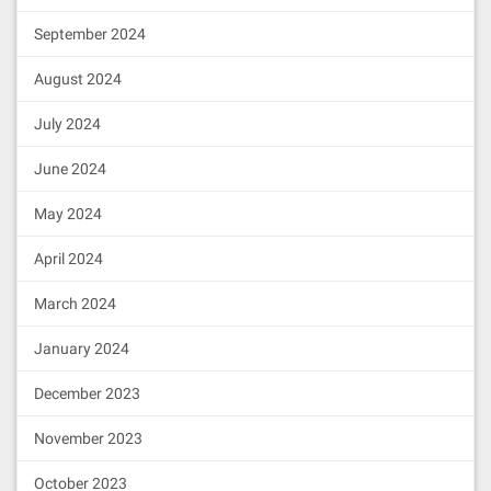
eosio.names
EOS6Q44xh1p35ZkVkfSAguWLPJiqJVCi2B4AuG
eosio.ram
EOS81nArYKAitRN1h2GUCCNZWS6zArKzrg1Jvc
September 2024
eosio.ramfee
EOS8HhotHdovvtC1RR5G7bPRgLaHXkFbMGbSfw
eosio.saving
EOS85QMTp1Xm71jCAYYvVhm3dxmxZuobUEHx
August 2024
eosio.stake
EOS5USZ8g5p3fU965ByvhL8AgfXfWUbeDHXjyS
eosio.vpay
EOS8Qk7vEPme8huxpqa4mS9jfuDriQrpM6MJjFD
July 2024
eosio.sudo
EOS8Qk7vEPme8huxpqa4mS9jfuDriQrpM6MJjFD
June 2024
部署系统合约
May 2024
进入eos/build/contracts
部署eosio.bios
April 2024
cleos -u http://127.0.0.1:8000 set con
March 2024
tract eosio eosio.bios/ -p eosio
January 2024
创建账户
December 2023
cleos -u http://127.0.0.1:8000 create 
account eosio eosio.token EOS5rNiix2EN
November 2023
yUcvGo5pCr7yUukkhCUHySYfcMpFGNH18XERuf
9t5 EOS5rNiix2ENyUcvGo5pCr7yUukkhCUHyS
YfcMpFGNH18XERuf9t5

October 2023