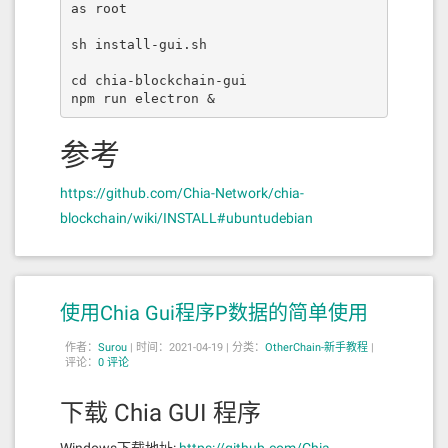
as root

sh install-gui.sh

cd chia-blockchain-gui

npm run electron &
参考
https://github.com/Chia-Network/chia-
blockchain/wiki/INSTALL#ubuntudebian
使用Chia Gui程序P数据的简单使用
作者：
Surou
|
时间：2021-04-19 |
分类：
OtherChain-新手教程
|
评论：
0 评论
下载 Chia GUI 程序