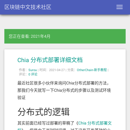
区块链中文技术社区
Toggl
navig
您正在查看: 2021年4月
Chia 分布式部署详细文档
作者：
Surou
|
时间：2021-04-27 |
分类：
OtherChain-新手教程
|
评论：
0 评论
最近社区很多小伙伴来询问Chia分布式部署的方法，
那我们今天就写一下Chia分布式的步骤以及测试环境
验证
分布式的逻辑
其实前面已经写过部署的草稿了《
Chia 分布式部署文