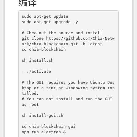
编译
sudo apt-get update

sudo apt-get upgrade -y

# Checkout the source and install

git clone https://github.com/Chia-Netw
ork/chia-blockchain.git -b latest

cd chia-blockchain

sh install.sh

. ./activate

# The GUI requires you have Ubuntu Des
ktop or a similar windowing system ins
talled.

# You can not install and run the GUI 
as root

sh install-gui.sh

cd chia-blockchain-gui

npm run electron &