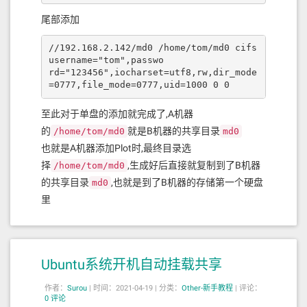
尾部添加
//192.168.2.142/md0 /home/tom/md0 cifs 
username="tom",passwo

rd="123456",iocharset=utf8,rw,dir_mode
=0777,file_mode=0777,uid=1000 0 0
至此对于单盘的添加就完成了,A机器
的
就是B机器的共享目录
/home/tom/md0
md0
也就是A机器添加Plot时,最终目录选
择
,生成好后直接就复制到了B机器
/home/tom/md0
的共享目录
,也就是到了B机器的存储第一个硬盘
md0
里
Ubuntu系统开机自动挂载共享
作者：
Surou
|
时间：2021-04-19 |
分类：
Other-新手教程
|
评论：
0 评论