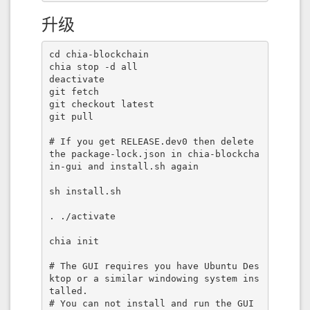
升级
cd chia-blockchain

chia stop -d all

deactivate

git fetch

git checkout latest

git pull

# If you get RELEASE.dev0 then delete 
the package-lock.json in chia-blockcha
in-gui and install.sh again

sh install.sh

. ./activate

chia init

# The GUI requires you have Ubuntu Des
ktop or a similar windowing system ins
talled.

# You can not install and run the GUI 