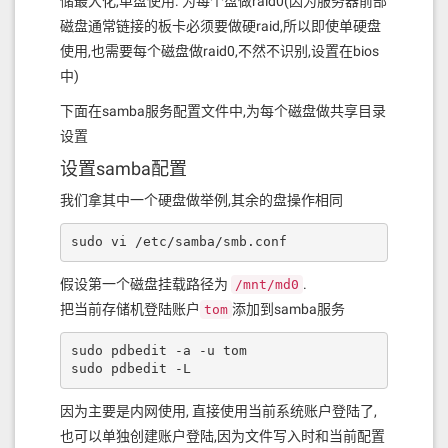
储最大化,单盘使用. 为每个盘做raid0(因为服务器前部
磁盘通常链接的板卡必须要做硬raid,所以即使单硬盘
使用,也需要每个磁盘做raid0,不然不识别,设置在bios
中)
下面在samba服务配置文件中,为每个磁盘做共享目录
设置
设置samba配置
我们拿其中一个硬盘做举例,其余的盘操作相同
sudo vi /etc/samba/smb.conf
假设第一个磁盘挂载路径为
.
/mnt/md0
把当前存储机登陆账户
添加到samba服务
tom
sudo pdbedit -a -u tom

sudo pdbedit -L
因为主要是内网使用, 直接使用当前系统账户登陆了,
也可以单独创建账户登陆,因为文件写入时和当前配置