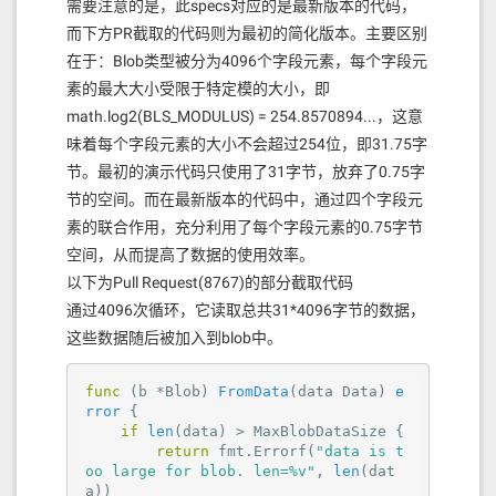
需要注意的是，此specs对应的是最新版本的代码，
而下方PR截取的代码则为最初的简化版本。主要区别
在于：Blob类型被分为4096个字段元素，每个字段元
素的最大大小受限于特定模的大小，即
math.log2(BLS_MODULUS) = 254.8570894...，这意
味着每个字段元素的大小不会超过254位，即31.75字
节。最初的演示代码只使用了31字节，放弃了0.75字
节的空间。而在最新版本的代码中，通过四个字段元
素的联合作用，充分利用了每个字段元素的0.75字节
空间，从而提高了数据的使用效率。
以下为Pull Request(8767)的部分截取代码
通过4096次循环，它读取总共31*4096字节的数据，
这些数据随后被加入到blob中。
func
(b *Blob)
FromData
(data Data)
e
rror
 {

if
len
(data) > MaxBlobDataSize {

return
 fmt.Errorf(
"data is t
oo large for blob. len=%v"
, 
len
(dat
a))
