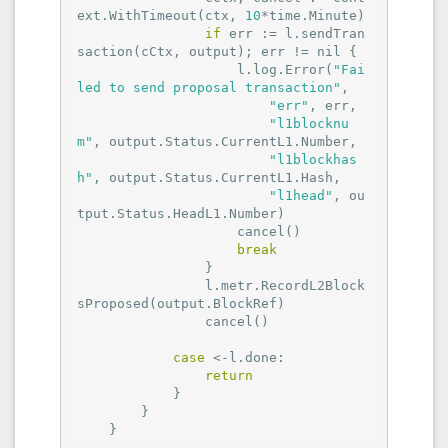
ext.WithTimeout(ctx, 
10
*time.Minute)

if
 err := l.sendTran
saction(cCtx, output); err != 
nil
 {

                    l.log.Error(
"Fai
led to send proposal transaction"
,

"err"
, err,

"l1blocknu
m"
, output.Status.CurrentL1.Number,

"l1blockhas
h"
, output.Status.CurrentL1.Hash,

"l1head"
, ou
tput.Status.HeadL1.Number)

                    cancel()

break
                }

                l.metr.RecordL2Block
sProposed(output.BlockRef)

                cancel()

case
 <-l.done:

return
            }

        }

    }