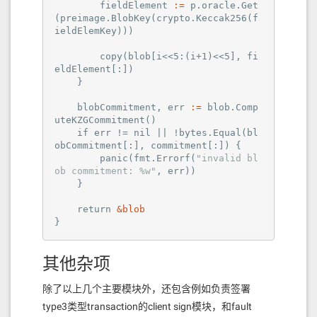
        fieldElement 
:=
 p.oracle.Get
(
preimage
.BlobKey(
crypto
.Keccak256(
f
ieldElemKey
)))

        copy(
blob
[i<<5:(
i+1
)<<5], fi
eldElement[:])

    }

    blobCommitment, err 
:=
 blob.Comp
uteKZGCommitment()

    if err != 
nil
 || !bytes.Equal(
bl
obCommitment
[:], commitment[:]) {

        panic(
fmt
.Errorf(
"invalid bl
ob commitment: %w"
, err))

    }

    return 
&blob
}
其他杂项
除了以上几个主要模块外，还包含例如负责签署
type3类型transaction的client sign模块，和fault