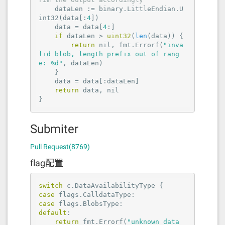
    dataLen := binary.LittleEndian.U
int32(data[:
4
])

    data = data[
4
:]

if
 dataLen > 
uint32
(
len
(data)) {

return
nil
, fmt.Errorf(
"inva
lid blob, length prefix out of rang
e: %d"
, dataLen)

    }

    data = data[:dataLen]

return
 data, 
nil
}
Submiter
Pull Request(8769)
flag配置
switch
case
case
default
:

return
 fmt.Errorf(
"unknown data 