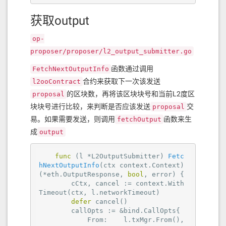
获取output
op-
proposer/proposer/l2_output_submitter.go
函数通过调用
FetchNextOutputInfo
合约来获取下一次该发送
l2ooContract
的区块数，再将该区块块号和当前L2度区
proposal
块块号进行比较，来判断是否应该发送
交
proposal
易。如果需要发送，则调用
函数来生
fetchOutput
成
output
func
(l *L2OutputSubmitter)
Fetc
hNextOutputInfo
(ctx context.Context)
(*eth.OutputResponse, 
bool
, error)
 {

        cCtx, cancel := context.With
Timeout(ctx, l.networkTimeout)

defer
 cancel()

        callOpts := &bind.CallOpts{

            From:    l.txMgr.From(),
