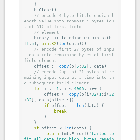
    }

    b.Clear()

// encode 4-byte little-endian l
ength value into topmost 4 bytes (ou
t of 31) of first field
// element
    binary.LittleEndian.PutUint32(b
[
1
:
5
], 
uint32
(
len
(data)))

// encode first 27 bytes of inpu
t data into remaining bytes of first 
field element
    offset := 
copy
(b[
5
:
32
], data)

// encode (up to) 31 bytes of re
maining input data at a time into th
e subsequent field element
for
 i := 
1
; i < 
4096
; i++ {

        offset += 
copy
(b[i*
32
+
1
:i*
32
+
32
], data[offset:])

if
 offset == 
len
(data) {

break
        }

    }

if
 offset < 
len
(data) {

return
 fmt.Errorf(
"failed to 
fit all data into blob. bytes remain