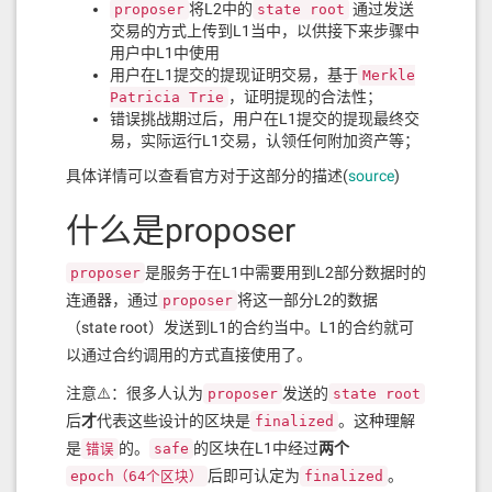
将L2中的
通过发送
proposer
state root
交易的方式上传到L1当中，以供接下来步骤中
用户中L1中使用
用户在L1提交的提现证明交易，基于
Merkle
，证明提现的合法性；
Patricia Trie
错误挑战期过后，用户在L1提交的提现最终交
易，实际运行L1交易，认领任何附加资产等；
具体详情可以查看官方对于这部分的描述(
source
)
什么是proposer
是服务于在L1中需要用到L2部分数据时的
proposer
连通器，通过
将这一部分L2的数据
proposer
（state root）发送到L1的合约当中。L1的合约就可
以通过合约调用的方式直接使用了。
注意⚠️：很多人认为
发送的
proposer
state root
后
才
代表这些设计的区块是
。这种理解
finalized
是
的。
的区块在L1中经过
两个
错误
safe
后即可认定为
。
epoch（64个区块）
finalized