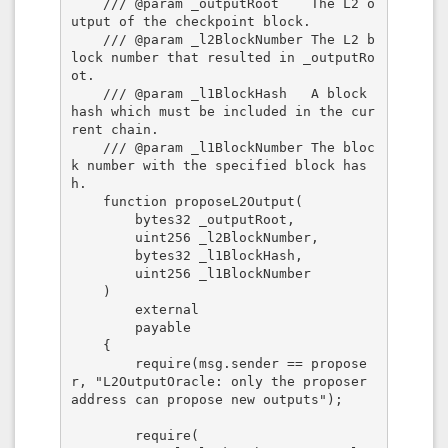
    /// @param _outputRoot    The L2 o
utput of the checkpoint block.

    /// @param _l2BlockNumber The L2 b
lock number that resulted in _outputRo
ot.

    /// @param _l1BlockHash   A block 
hash which must be included in the cur
rent chain.

    /// @param _l1BlockNumber The bloc
k number with the specified block has
h.

    function proposeL2Output(

        bytes32 _outputRoot,

        uint256 _l2BlockNumber,

        bytes32 _l1BlockHash,

        uint256 _l1BlockNumber

    )

        external

        payable

    {

        require(msg.sender == propose
r, "L2OutputOracle: only the proposer 
address can propose new outputs");

        require(
