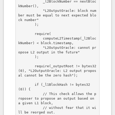
            _l2BlockNumber == nextBloc
kNumber(),

            "L2OutputOracle: block num
ber must be equal to next expected blo
ck number"

        );

        require(

            computeL2Timestamp(_l2Bloc
kNumber) < block.timestamp,

            "L2OutputOracle: cannot pr
opose L2 output in the future"

        );

        require(_outputRoot != bytes32
(0), "L2OutputOracle: L2 output propos
al cannot be the zero hash");

        if (_l1BlockHash != bytes32
(0)) {

            // This check allows the p
roposer to propose an output based on 
a given L1 block,

            // without fear that it wi
ll be reorged out.
