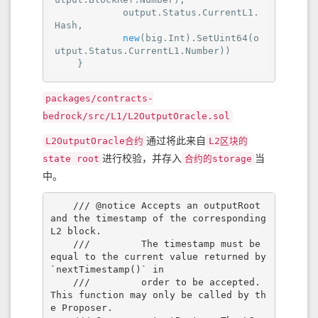
            output.Status.CurrentL1.
Hash,

new
(big.Int).SetUint64(o
utput.Status.CurrentL1.Number))

    }
packages/contracts-
bedrock/src/L1/L2OutputOracle.sol
通过将此来自
L2OutputOracle合约
L2区块的
进行校验，并存入
当
state root
合约的storage
中。
    /// @notice Accepts an outputRoot 
and the timestamp of the corresponding 
L2 block.

    ///         The timestamp must be 
equal to the current value returned by 
`nextTimestamp()` in

    ///         order to be accepted. 
This function may only be called by th
e Proposer.
