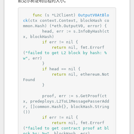
默克尔树证明过程的大小。
func
(s *L2Client)
OutputV0AtBlo
ck
(ctx context.Context, blockHash co
mmon.Hash)
(*eth.OutputV0, error)
 {

        head, err := s.InfoByHash(ct
x, blockHash)

if
 err != 
nil
 {

return
nil
, fmt.Errorf
(
"failed to get L2 block by hash: %
w"
, err)

        }

if
 head == 
nil
 {

return
nil
, ethereum.Not
Found

        }

        proof, err := s.GetProof(ct
x, predeploys.L2ToL1MessagePasserAdd
r, []common.Hash{}, blockHash.String
())

if
 err != 
nil
 {

return
nil
, fmt.Errorf
(
"failed to get contract proof at bl
ock %s: %w"
, blockHash, err)
