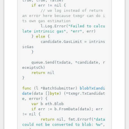
true
, 
true
, 
false
)

if
 err != 
nil
 {

// we log instead of return 
an error here because txmgr can do i
ts own gas estimation
        l.Log.Error(
"Failed to calcu
late intrinsic gas"
, 
"err"
, err)

    } 
else
 {

        candidate.GasLimit = intrins
icGas

    }

    queue.Send(txdata, *candidate, r
eceiptsCh)

return
nil
}

func
(l *BatchSubmitter)
blobTxCandi
date
(data []
byte
)
(*txmgr.TxCandidat
e, error)
 {

var
 b eth.Blob

if
 err := b.FromData(data); err 
!= 
nil
 {

return
nil
, fmt.Errorf(
"data 
could not be converted to blob: %w"
, 