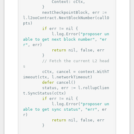
            Context: cCtx,

        }

        nextCheckpointBlock, err := 
l.l2ooContract.NextBlockNumber(callO
pts)

if
 err != 
nil
 {

            l.log.Error(
"proposer un
able to get next block number"
, 
"er
r"
, err)

return
nil
, 
false
, err

        }

// Fetch the current L2 head
s
        cCtx, cancel = context.WithT
imeout(ctx, l.networkTimeout)

defer
 cancel()

        status, err := l.rollupClien
t.SyncStatus(cCtx)

if
 err != 
nil
 {

            l.log.Error(
"proposer un
able to get sync status"
, 
"err"
, er
r)

return
nil
, 
false
, err

        }
