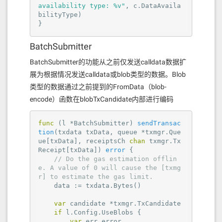
availability type: %v"
, c.DataAvaila
bilityType)

}
BatchSubmitter
BatchSubmitter的功能从之前仅发送calldata数据扩
展为根据情况发送calldata或blob类型的数据。Blob
类型的数据通过之前提到的FromData（blob-
encode）函数在blobTxCandidate内部进行编码
func
(l *BatchSubmitter)
sendTransac
tion
(txdata txData, queue *txmgr.Que
ue[txData], receiptsCh 
chan
 txmgr.Tx
Receipt[txData])
error
 {

// Do the gas estimation offlin
e. A value of 0 will cause the [txmg
r] to estimate the gas limit.
    data := txdata.Bytes()

var
 candidate *txmgr.TxCandidate

if
 l.Config.UseBlobs {

var
 err error
