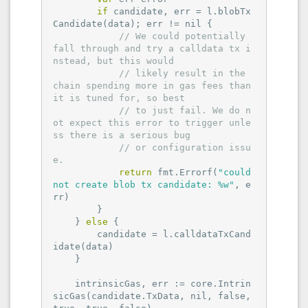
if
 candidate, err = l.blobTx
Candidate(data); err != 
nil
 {

// We could potentially 
fall through and try a calldata tx i
nstead, but this would
// likely result in the 
chain spending more in gas fees than 
it is tuned for, so best
// to just fail. We do n
ot expect this error to trigger unle
ss there is a serious bug
// or configuration issu
e.
return
 fmt.Errorf(
"could 
not create blob tx candidate: %w"
, e
rr)

        }

    } 
else
 {

        candidate = l.calldataTxCand
idate(data)

    }

    intrinsicGas, err := core.Intrin
sicGas(candidate.TxData, 
nil
, 
false
, 