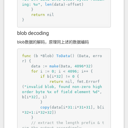
ing: %v"
, 
len
(data)-offset)

    }

return
nil
}
blob decoding
blob数据的解码，原理同上述的数据编码
func
(b *Blob)
ToData
()
(Data, erro
r)
 {

    data := 
make
(Data, 
4096
*
32
)

for
 i := 
0
; i < 
4096
; i++ {

if
 b[i*
32
] != 
0
 {

return
nil
, fmt.Errorf
(
"invalid blob, found non-zero high 
order byte %x of field element %d"
, 
b[i*
32
], i)

        }

copy
(data[i*
31
:i*
31
+
31
], b[i
*
32
+
1
:i*
32
+
32
])

    }

// extract the length prefix & t
rim the output accordingly