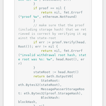
        }

if
 proof == 
nil
 {

return
nil
, fmt.Errorf
(
"proof %w"
, ethereum.NotFound)

        }

// make sure that the proof 
(including storage hash) that we ret
rieved is correct by verifying it ag
ainst the state-root
if
 err := proof.Verify(head.
Root()); err != 
nil
 {

return
nil
, fmt.Errorf
(
"invalid withdrawal root hash, stat
e root was %s: %w"
, head.Root(), er
r)

        }

        stateRoot := head.Root()

return
 &eth.OutputV0{

            StateRoot:                
eth.Bytes32(stateRoot),

            MessagePasserStorageRoo
t: eth.Bytes32(proof.StorageHash),

            BlockHash:                
blockHash,
