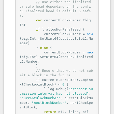
// Use either the finalized 
or safe head depending on the confi
g. Finalized head is default & safe
r.
var
 currentBlockNumber *big.
Int

if
 l.allowNonFinalized {

            currentBlockNumber = 
new
(big.Int).SetUint64(status.SafeL2.Nu
mber)

        } 
else
 {

            currentBlockNumber = 
new
(big.Int).SetUint64(status.Finalized
L2.Number)

        }

// Ensure that we do not sub
mit a block in the future
if
 currentBlockNumber.Cmp(ne
xtCheckpointBlock) < 
0
 {

            l.log.Debug(
"proposer su
bmission interval has not elapsed"
, 
"currentBlockNumber"
, currentBlockNu
mber, 
"nextBlockNumber"
, nextCheckpo
intBlock)

return
nil
, 
false
, 
nil