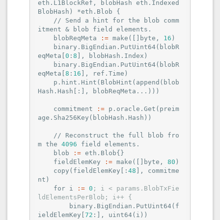
eth.L1BlockRef, blobHash eth.Indexed
BlobHash) *eth.Blob {

    // Send a hint for the blob comm
itment & blob field elements.

    blobReqMeta 
:=
 make([]byte, 
16
)

    binary.BigEndian.PutUint64(
blobR
eqMeta
[
0
:
8
], blobHash.Index)

    binary.BigEndian.PutUint64(
blobR
eqMeta
[
8
:
16
], ref.Time)

    p.hint.Hint(
BlobHint
(
append
(
blob
Hash
.Hash[:], blobReqMeta...)))

    commitment 
:=
 p.oracle.Get(
preim
age
.Sha256Key(
blobHash
.Hash))

    // Reconstruct the full blob fro
m the 
4096
 field elements.

    blob 
:=
 eth.Blob{}

    fieldElemKey 
:=
 make([]byte, 
80
)

    copy(
fieldElemKey
[:
48
], commitme
nt)

    for i 
:=
0
; i < params.BlobTxFie
ldElementsPerBlob; i++ {
        binary.BigEndian.PutUint64(
f
ieldElemKey
[
72
:], uint64(
i
))
