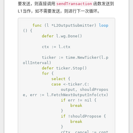
要发送，则直接调用
函数发送到
sendTransaction
L1当作，如不需要发送，则进行下一次循环。
func
(l *L2OutputSubmitter)
loop
()
 {

defer
 l.wg.Done()

        ctx := l.ctx

        ticker := time.NewTicker(l.p
ollInterval)

defer
 ticker.Stop()

for
 {

select
 {

case
 <-ticker.C:

                output, shouldPropos
e, err := l.FetchNextOutputInfo(ctx)

if
 err != 
nil
 {

break
                }

if
 !shouldPropose {

break
                }

                cCtx, cancel := cont