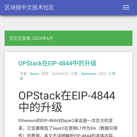
区块链中文技术社区
Toggl
navig
您正在查看: 2024年6月
OPStack在EIP-4844中的升级
作者：
Surou
|
时间：2024-06-25 |
分类：
Optimism
|
评论：
0 评
论
OPStack在EIP-4844
中的升级
Ethereum的EIP-4844对layer2来说是一次巨大的变
革，它显著降低了layer2在使用L1作为DA（数据可用
性）的费用。本文不详细解析EIP-4844的具体内容，