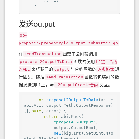
        }, 
nil
    }
发送output
op-
proposer/proposer/l2_output_submitter.go
在
函数中会间接调用
sendTransaction
函数去使用
proposeL2OutputTxData
L1链上合约
来将我们的
与合约函数的
进
的ABI
output
入参格式
行匹配。随后
函数将包装好的数
sendTransaction
据发送到L1上，与
交互。
L2OutputOracle合约
func
proposeL2OutputTxData
(abi *
abi.ABI, output *eth.OutputResponse)
([]
byte
, error)
 {

return
 abi.Pack(

"proposeL2Output"
,

            output.OutputRoot,

new
(big.Int).SetUint64(o
utput.BlockRef.Number),
