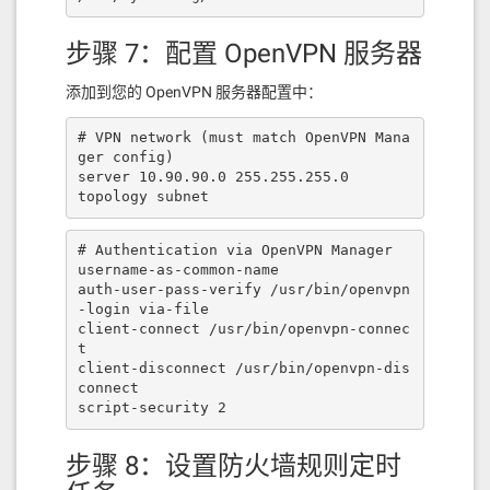
步骤 7：配置 OpenVPN 服务器
添加到您的 OpenVPN 服务器配置中：
# VPN network (must match OpenVPN Mana
ger config)

server 10.90.90.0 255.255.255.0

topology subnet
# Authentication via OpenVPN Manager

username-as-common-name

auth-user-pass-verify /usr/bin/openvpn
-login via-file

client-connect /usr/bin/openvpn-connec
t

client-disconnect /usr/bin/openvpn-dis
connect

script-security 2
步骤 8：设置防火墙规则定时