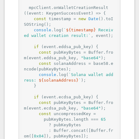
  mpcClient.onWalletCreationResult
(
(
event: KeygenSuccessEvent
) =>
 {

const
 timestamp = 
new
Date
().toI
SOString();

console
.log(
`
${timestamp}
 Receiv
ed wallet creation result:`
, event);

if
 (event.eddsa_pub_key) {

const
 pubKeyBytes = Buffer.fro
m(event.eddsa_pub_key, 
"base64"
);

const
 solanaAddress = base58.e
ncode(pubKeyBytes);

console
.log(
`Solana wallet add
ress: 
${solanaAddress}
`
);

    }

if
 (event.ecdsa_pub_key) {

const
 pubKeyBytes = Buffer.fro
m(event.ecdsa_pub_key, 
"base64"
);

const
 uncompressedKey =

        pubKeyBytes.length === 
65
          ? pubKeyBytes

          : Buffer.concat([Buffer.fr
om([
0x04
]), pubKeyBytes]);
