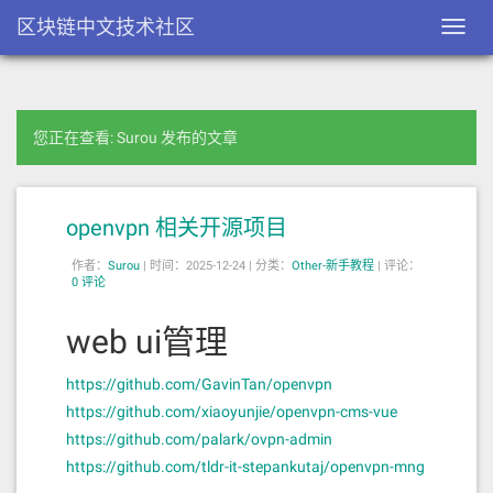
区块链中文技术社区
Toggl
navig
您正在查看: Surou 发布的文章
openvpn 相关开源项目
作者：
Surou
|
时间：2025-12-24 |
分类：
Other-新手教程
|
评论：
0 评论
web ui管理
https://github.com/GavinTan/openvpn
https://github.com/xiaoyunjie/openvpn-cms-vue
https://github.com/palark/ovpn-admin
https://github.com/tldr-it-stepankutaj/openvpn-mng