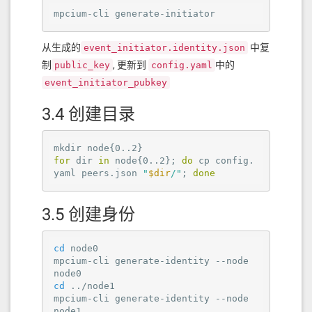
mpcium-cli generate-initiator
从生成的
中复
event_initiator.identity.json
制
, 更新到
中的
public_key
config.yaml
event_initiator_pubkey
3.4 创建目录
for
 dir 
in
 node{0..2}; 
do
 cp config.
yaml peers.json 
"
$dir
/"
; 
done
3.5 创建身份
cd
 node0

mpcium-cli generate-identity --node 
cd
 ../node1

mpcium-cli generate-identity --node 