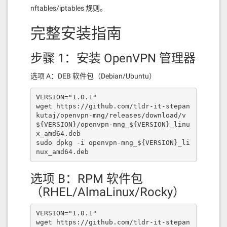
nftables/iptables 规则。
完整安装指南
步骤 1：安装 OpenVPN 管理器
选项 A：DEB 软件包（Debian/Ubuntu）
VERSION="1.0.1" 

wget https://github.com/tldr-it-stepan
kutaj/openvpn-mng/releases/download/v
${VERSION}/openvpn-mng_${VERSION}_linu
x_amd64.deb 

sudo dpkg -i openvpn-mng_${VERSION}_li
nux_amd64.deb
选项 B：RPM 软件包
（RHEL/AlmaLinux/Rocky）
VERSION="1.0.1" 

wget https://github.com/tldr-it-stepan