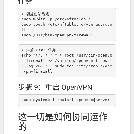
任务
# 创建初始规则

sudo mkdir -p /etc/nftables.d 

sudo touch /etc/nftables.d/vpn-users.n
ft 

sudo /usr/bin/openvpn-firewall
# 添加 cron 任务

echo "*/5 * * * * root /usr/bin/openvp
n-firewall >> /var/log/openvpn-firewal
l.log 2>&1" | sudo tee /etc/cron.d/ope
nvpn-firewall
步骤 9：重启 OpenVPN
sudo systemctl restart openvpn@server
这一切是如何协同运作
的