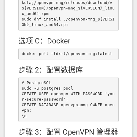
kutaj/openvpn-mng/releases/download/v
${VERSION}/openvpn-mng_${VERSION}_linu
x_amd64.rpm 

sudo dnf install ./openvpn-mng_${VERSI
ON}_linux_amd64.rpm
选项 C：Docker
docker pull tldrit/openvpn-mng:latest
步骤 2：配置数据库
# PostgreSQL 

sudo -u postgres psql 

CREATE USER openvpn WITH PASSWORD 'you
r-secure-password'; 

CREATE DATABASE openvpn_mng OWNER open
vpn; 

\q
步骤 3：配置 OpenVPN 管理器