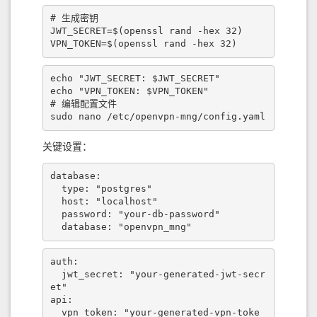
# 生成密钥

JWT_SECRET=$(openssl rand -hex 32) 

VPN_TOKEN=$(openssl rand -hex 32)
echo "JWT_SECRET: $JWT_SECRET" 

echo "VPN_TOKEN: $VPN_TOKEN"

# 编辑配置文件

sudo nano /etc/openvpn-mng/config.yaml
关键设置：
database:

  type: "postgres"

  host: "localhost"

  password: "your-db-password"

  database: "openvpn_mng"
auth:

  jwt_secret: "your-generated-jwt-secr
et"

api:

  vpn_token: "your-generated-vpn-toke