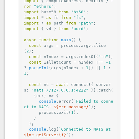
import
 { computeAddress, hexlify } 
f
rom
"ethers"
import
 base58 
from
"bs58"
import
 * 
as
 fs 
from
"fs"
import
 * 
as
 path 
from
"path"
import
 { v4 } 
from
"uuid"
;

async
function
main
(
) 
{

const
 args = process.argv.slice
(
2
);

const
 nIndex = args.indexOf(
"-n"
);

const
 walletCount = nIndex !== 
-1
? 
parseInt
(args[nIndex + 
1
]) || 
1
 : 
1
;

const
 nc = 
await
 connect({ 
server
s
: 
"nats://127.0.0.1:4222"
 }).catch(

(
err
) =>
 {

console
.error(
`Failed to conne
ct to NATS: 
${err.message}
`
);

      process.exit(
1
);

    }

  );

console
.log(
`Connected to NATS at 
${nc.getServer()}
`
);
