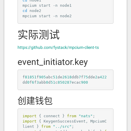
cd
 node1

cd
 node2

mpcium start -n node2
实际测试
https://github.com/fystack/mpcium-client-ts
event_initiator.key
f
8
1
8
5
1
f
9
0
5
abc
5
1
de
2
6
1
8
ddb
7
f
7
5
dde
2
a
4
2
2
dd
0
f
6
f
3
abb
0
d
5
1
c
8
5
0
2
8
7
ecac
9
0
0
创建钱包
import
 { connect } 
from
"nats"
import
 { KeygenSuccessEvent, MpciumC
lient } 
from
"../src"