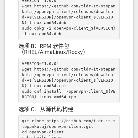
VERSION="1.0.0" 

wget https://github.com/tldr-it-stepan
kutaj/openvpn-client/releases/downloa
d/v${VERSION}/openvpn-client_${VERSIO
N}_linux_amd64.deb 

sudo dpkg -i openvpn-client_${VERSION}
_linux_amd64.deb
选项 B：RPM 软件包
（RHEL/AlmaLinux/Rocky）
VERSION="1.0.0" 

wget https://github.com/tldr-it-stepan
kutaj/openvpn-client/releases/downloa
d/v${VERSION}/openvpn-client_${VERSIO
N}_linux_amd64.rpm 

sudo dnf install ./openvpn-client_${VE
RSION}_linux_amd64.rpm
选项 C：从源代码构建
git clone https://github.com/tldr-it-s
tepankutaj/openvpn-client.git 

cd openvpn-client 

make build-linux 
