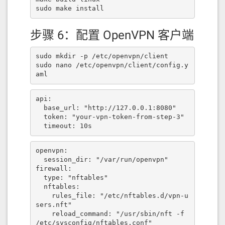
sudo make install
步骤 6：配置 OpenVPN 客户端
sudo mkdir -p /etc/openvpn/client 

sudo nano /etc/openvpn/client/config.y
aml
api:

  base_url: "http://127.0.0.1:8080"

  token: "your-vpn-token-from-step-3"

  timeout: 10s
openvpn:

  session_dir: "/var/run/openvpn"

firewall:

  type: "nftables"

  nftables:

    rules_file: "/etc/nftables.d/vpn-u
sers.nft"

    reload_command: "/usr/sbin/nft -f 
/etc/sysconfig/nftables.conf"