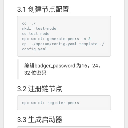
3.1 创建节点配置
cd ../

mkdir test-node

cd test-node

mpcium-cli generate-peers -n 
3
cp ../mpcium/config.yaml.template ./
config.yaml
编辑badger_password 为16，24，
32 位密码
3.2 注册链节点
mpcium-cli register-peers
3.3 生成启动器