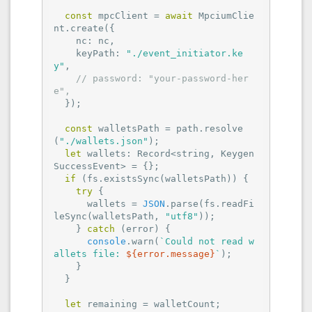
const
 mpcClient = 
await
 MpciumClie
nt.create({

nc
: nc,

keyPath
: 
"./event_initiator.ke
y"
,

// password: "your-password-her
e",
  });

const
 walletsPath = path.resolve
(
"./wallets.json"
);

let
 wallets: Record<string, Keygen
SuccessEvent> = {};

if
 (fs.existsSync(walletsPath)) {

try
 {

      wallets = 
JSON
.parse(fs.readFi
leSync(walletsPath, 
"utf8"
));

    } 
catch
 (error) {

console
.warn(
`Could not read w
allets file: 
${error.message}
`
);

    }

  }

let
 remaining = walletCount;
