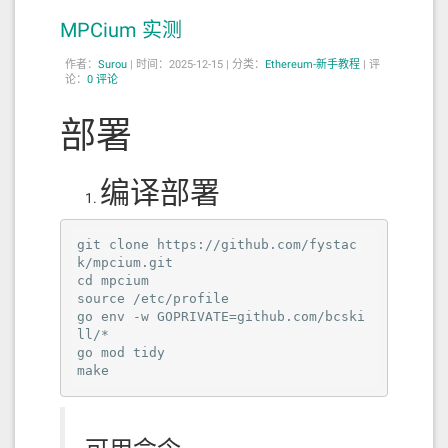
MPCium 实测
作者：
Surou
|
时间：2025-12-15 |
分类：
Ethereum-新手教程
|
评
论：
0 评论
部署
编译部署
git clone https://github.com/fystac
k/mpcium.git

cd mpcium

source /etc/profile

go env -w GOPRIVATE=github.com/bcski
ll/*

go mod tidy

make