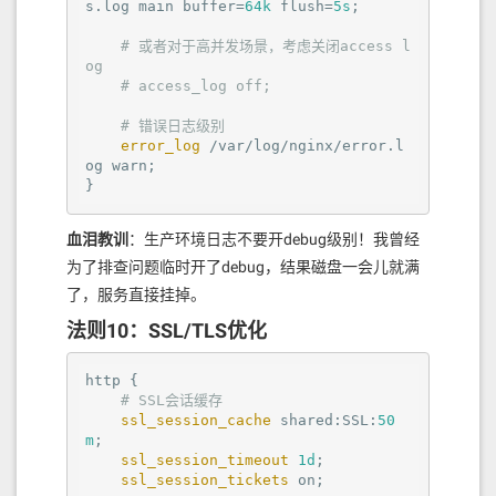
s.log main buffer=
64k
 flush=
5s
;

# 或者对于高并发场景，考虑关闭access l
og
# access_log off;
# 错误日志级别
error_log
 /var/log/nginx/error.l
og 
warn
;

}
血泪教训
：生产环境日志不要开debug级别！我曾经
为了排查问题临时开了debug，结果磁盘一会儿就满
了，服务直接挂掉。
法则10：SSL/TLS优化
http
 {

# SSL会话缓存
ssl_session_cache
 shared:SSL:
50
m
;

ssl_session_timeout
1d
;

ssl_session_tickets
on
;
