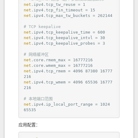
net
net
net
.ipv4.tcp_max_tw_buckets = 262144

# TCP keepalive
net
net
net
.ipv4.tcp_keepalive_probes = 3

# 网络缓冲区
net
net
net
.ipv4.tcp_rmem = 4096 87380 16777
net
.ipv4.tcp_wmem = 4096 65536 16777
216

# 本地端口范围
net
.ipv4.ip_local_port_range = 1024 
65535
应用配置：