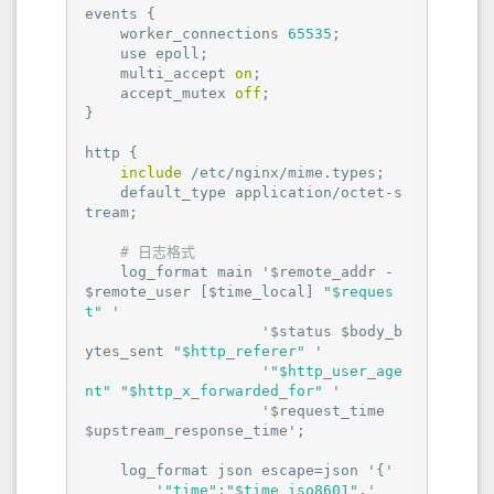
events {

    worker_connections 
65535
;

    use epoll;

    multi_accept 
on
;

    accept_mutex 
off
;

}

http {

include
 /etc/nginx/mime.types;

    default_type application/octet-s
tream;

# 日志格式
    log_format main '$remote_addr - 
$remote_user [$time_local] 
"$reques
t"
 '

                    '$status $body_b
ytes_sent 
"$http_referer"
 '

                    '
"$http_user_age
nt"
"$http_x_forwarded_for"
 '

                    '$request_time 
$upstream_response_time';

    log_format json escape=json '{'

        '
"time"
:
"$time_iso8601"
,'
