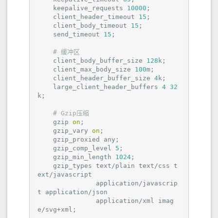
    keepalive_requests 
10000
;

    client_header_timeout 
15
;

    client_body_timeout 
15
;

    send_timeout 
15
;

# 缓冲区
    client_body_buffer_size 
128
k;

    client_max_body_size 
100
m;

    client_header_buffer_size 
4
k;

    large_client_header_buffers 
4
32
k;

# Gzip压缩
    gzip 
on
;

    gzip_vary 
on
;

    gzip_proxied any;

    gzip_comp_level 
5
;

    gzip_min_length 
1024
;

    gzip_types text/plain text/css t
ext/javascript

               application/javascrip
t application/json

               application/xml imag
e/svg+xml;
