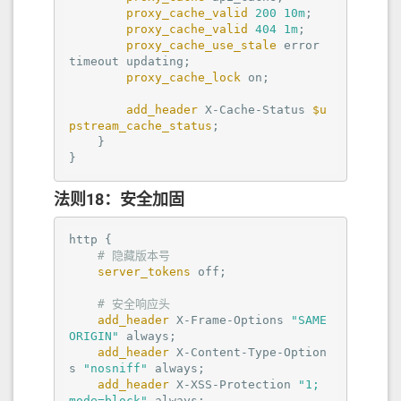
proxy_cache_valid
200
10m
;

proxy_cache_valid
404
1m
;

proxy_cache_use_stale
error
timeout updating;

proxy_cache_lock
on
;

add_header
 X-Cache-Status 
$u
pstream_cache_status
;

    }

}
法则18：安全加固
http
 {

# 隐藏版本号
server_tokens
off
;

# 安全响应头
add_header
 X-Frame-Options 
"SAME
ORIGIN"
 always;

add_header
 X-Content-Type-Option
s 
"nosniff"
 always;

add_header
 X-XSS-Protection 
"1; 
mode=block"
 always;
