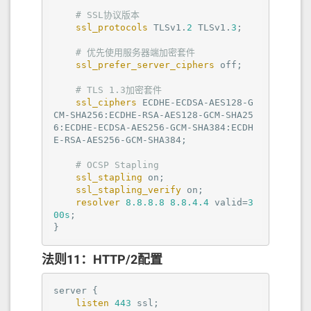
# SSL协议版本
ssl_protocols
 TLSv1.
2
 TLSv1.
3
;

# 优先使用服务器端加密套件
ssl_prefer_server_ciphers
off
;

# TLS 1.3加密套件
ssl_ciphers
 ECDHE-ECDSA-AES128-G
CM-SHA256:ECDHE-RSA-AES128-GCM-SHA25
6:ECDHE-ECDSA-AES256-GCM-SHA384:ECDH
E-RSA-AES256-GCM-SHA384;

# OCSP Stapling
ssl_stapling
on
;

ssl_stapling_verify
on
;

resolver
8.8.8.8
8.8.4.4
 valid=
3
00s
;

}
法则11：HTTP/2配置
server
 {

listen
443
 ssl;
