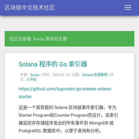
区块链中文技术社区
Toggl
navig
您正在查看: Surou 发布的文章
Solana 程序的 Go 索引器
作者：
Surou
|
时间：2026-01-16 |
分类：
Solana-开源推荐
|
评
论：
0 评论
https://github.com/lugondev/go-indexer-solana-
starter
这是一个高性能的 Solana 区块链事件索引器，专为
Starter Program和Counter Program而设计。该索引
器监控并存储程序发出的所有事件到 MongoDB 或
PostgreSQL 数据库中，以便于查询和分析。