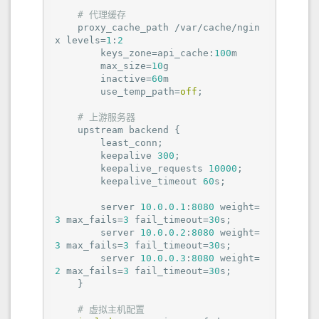
# 代理缓存
    proxy_cache_path /var/cache/ngin
x levels=
1
:
2
        keys_zone=api_cache:
100
m

        max_size=
10
g

        inactive=
60
m

        use_temp_path=
off
;

# 上游服务器
    upstream backend {

        least_conn;

        keepalive 
300
;

        keepalive_requests 
10000
;

        keepalive_timeout 
60
s;

        server 
10.0
.
0.1
:
8080
 weight=
3
 max_fails=
3
 fail_timeout=
30
s;

        server 
10.0
.
0.2
:
8080
 weight=
3
 max_fails=
3
 fail_timeout=
30
s;

        server 
10.0
.
0.3
:
8080
 weight=
2
 max_fails=
3
 fail_timeout=
30
s;

    }

# 虚拟主机配置