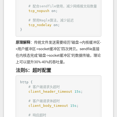
# 配合sendfile使用，减少网络报文段数量
tcp_nopush
on
;

# 禁用Nagle算法，减少延迟
tcp_nodelay
on
;

}
原理解释
：传统文件发送需要经历"磁盘->内核缓冲区-
>用户缓冲区->socket缓冲区"四次拷贝。sendfile直接
在内核态完成"磁盘->socket缓冲区"的数据传输，理论
上可以提升30%-40%的吞吐量。
法则5：超时配置
http
 {

# 客户端请求头超时
client_header_timeout
15s
;

# 客户端请求体超时
client_body_timeout
15s
;

# 响应超时