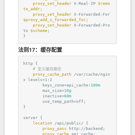
proxy_set_header
 X-Real-IP 
$remo
te_addr
;

proxy_set_header
 X-Forwarded-For 
$proxy_add_x_forwarded_for
;

proxy_set_header
 X-Forwarded-Pro
to 
$scheme
;

}
法则17：缓存配置
http
 {

# 定义缓存路径
proxy_cache_path
 /var/cache/ngin
x levels=
1
:
2
        keys_zone=api_cache:
100m
        max_size=
10g
        inactive=
60m
        use_temp_path=
off
;

}

server
 {

location
 /api/public/ {

proxy_pass
 http://backend;

proxy_cache
 api_cache;
