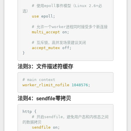
# 使用epoll事件模型（Linux 2.6+必
选）
use
epoll
;

# 允许一个worker进程同时接受多个新连接
multi_accept
on
;

# 互斥锁，高并发场景建议关闭
accept_mutex
off
;

}
法则3：文件描述符缓存
# main context
worker_rlimit_nofile
1048576
;
法则4：sendfile零拷贝
http
 {

# 开启sendfile，避免用户态和内核态之间
的数据拷贝
sendfile
on
;
