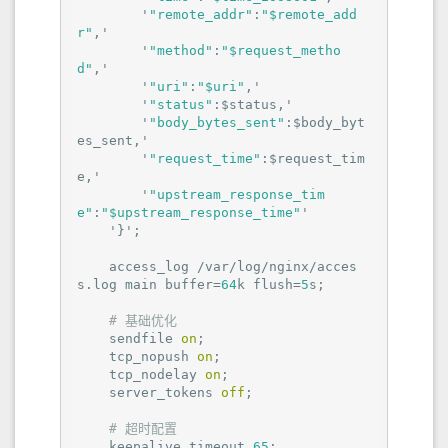
        '
"remote_addr"
:
"$remote_add
r"
,'

        '
"method"
:
"$request_metho
d"
,'

        '
"uri"
:
"$uri"
,'

        '
"status"
:$status,'

        '
"body_bytes_sent"
:$body_byt
es_sent,'

        '
"request_time"
:$request_tim
e,'

        '
"upstream_response_tim
e"
:
"$upstream_response_time"
'

    '}';

    access_log /var/log/nginx/acces
s.log main buffer=
64
k flush=
5
s;

# 基础优化
    sendfile 
on
;

    tcp_nopush 
on
;

    tcp_nodelay 
on
;

    server_tokens 
off
;

# 超时配置
    keepalive_timeout 
65
;
