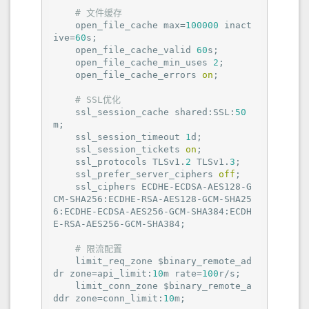
# 文件缓存
    open_file_cache max=
100000
 inact
ive=
60
s;

    open_file_cache_valid 
60
s;

    open_file_cache_min_uses 
2
;

    open_file_cache_errors 
on
;

# SSL优化
    ssl_session_cache shared:SSL:
50
m;

    ssl_session_timeout 
1
d;

    ssl_session_tickets 
on
;

    ssl_protocols TLSv1.
2
 TLSv1.
3
;

    ssl_prefer_server_ciphers 
off
;

    ssl_ciphers ECDHE-ECDSA-AES128-G
CM-SHA256:ECDHE-RSA-AES128-GCM-SHA25
6:ECDHE-ECDSA-AES256-GCM-SHA384:ECDH
E-RSA-AES256-GCM-SHA384;

# 限流配置
    limit_req_zone $binary_remote_ad
dr zone=api_limit:
10
m rate=
100
r/s;

    limit_conn_zone $binary_remote_a
ddr zone=conn_limit:
10
m;
