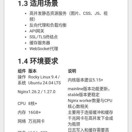
1.3 适用场景
高并发静态资源服务（图片、CSS、JS、视
频）
反向代理和负载均衡
API网关
SSL/TLS终结点
缓存服务器
WebSocket代理
1.4 环境要求
组件
版本
说明
操作
Rocky Linux 9.4 /
内核版本建议5.15+
系统
Ubuntu 24.04 LTS
mainline版本功能更新，
Nginx
1.26.2 / 1.27.0
stable版本更稳定
Nginx worker数量与CPU
CPU
8核+
核心数相关
内存
16GB+
主要用于连接缓冲和缓存
千兆网卡在高并发下会成
网络
万兆网卡
为瓶颈
日志写入和缓存需要高