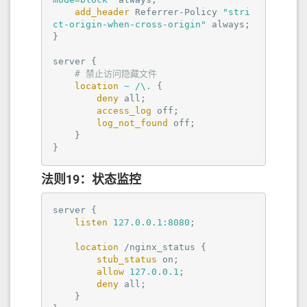
add_header
 Referrer-Policy 
"stri
ct-origin-when-cross-origin"
 always;

}

server
 {

# 禁止访问隐藏文件
location
~ /\.
 {

deny
 all;

access_log
off
;

log_not_found
off
;

    }

}
法则19：状态监控
server
 {

listen
127.0.0.1:8080
;

location
 /nginx_status {

stub_status
on
;

allow
127.0.0.1
;

deny
 all;

    }
