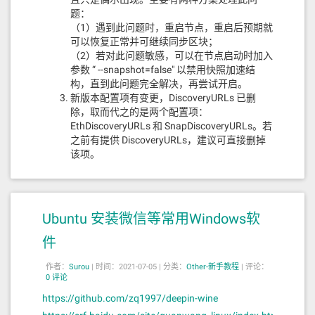
多的电子垃圾处理排放，这与我国碳中和发展理念背
题：
道而驰，不利于实现双碳目标。
（1）遇到此问题时，重启节点，重启后预期就
可以恢复正常并可继续同步区块；
具体来看，在全面梳理排查虚拟币“挖矿”项目方面，
（2）若对此问题敏感，可以在节点启动时加入
《通知》提出梳理排查存量项目，保证本地虚拟币“挖
参数 “ --snapshot=false" 以禁用快照加速结
矿”排查工作不留空白；梳理排查在建新增项目；加强
构，直到此问题完全解决，再尝试开启。
异常用电监测分析。
新版本配置项有变更，DiscoveryURLs 已删
除，取而代之的是两个配置项：
事实上，今年6月份，内蒙古、四川、青海、新疆等
EthDiscoveryURLs 和 SnapDiscoveryURLs。若
地方政府积极行动，清退虚拟币“挖矿”企业，无论是
之前有提供 DiscoveryURLs，建议可直接删掉
该项。
火电为主还是水电为主的“挖矿”企业均遭清理整顿。9
月份，河北、甘肃再次针对虚拟币“挖矿”和交易行为
部署专项整治行动。并提出后续将进行常态化监管，
常态化开展清查虚拟币矿机“挖矿”、违约用电和窃电
Ubuntu 安装微信等常用Windows软
等工作。
件
肖飒称，《通知》明确把“挖矿”活动列为淘汰类产
作者：
Surou
|
时间：2021-07-05 |
分类：
Other-新手教程
|
评论：
业，并不给予任何支持。严禁以数据中心名义开展虚
0 评论
拟币“挖矿”活动。要求地方不要给“挖矿”企业财税支持
https://github.com/zq1997/deepin-wine
和金融服务，从资金来源上打击“挖矿”企业。