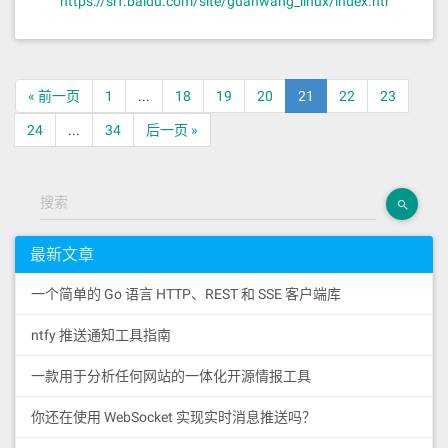
https://srf.baidu.com/site/guanwang_linux/index.html
丁飞鹏称，“挖矿”企业对于电价极为敏感，《通知》
明确将虚拟币“挖矿”项目纳入“淘汰类”企业电价，实行
加价。明确禁止虚拟币“挖矿”项目参与电力市场，直
接切断了一些虚拟币“挖矿”项目的退路。
« 前一页
1
...
18
19
20
21
22
23
24
...
34
后一页 »
搜索
最新文章
一个简单的 Go 语言 HTTP、REST 和 SSE 客户端库
ntfy 推送通知工具指南
一款用于分析任何网站的一体化开源情报工具
你还在使用 WebSocket 实现实时消息推送吗？