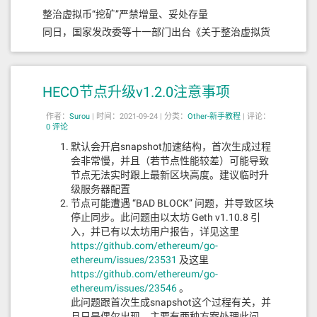
整治虚拟币“挖矿”严禁增量、妥处存量
同日，国家发改委等十一部门出台《关于整治虚拟货
币“挖矿”活动的通知》（以下简称《通知》）。
《通知》指出，按照“严密监测、严防风险、严禁增
HECO节点升级v1.2.0注意事项
量、妥处存量”的总体思路，充分发挥各地区、各部门
合力，加强虚拟币“挖矿”活动上下游全产业链监管，
作者：
Surou
|
时间：2021-09-24 |
分类：
Other-新手教程
|
评论：
严禁新增虚拟币“挖矿”项目，加快存量项目有序退
0 评论
出。
默认会开启snapshot加速结构，首次生成过程
会非常慢，并且（若节点性能较差）可能导致
“虚拟币‘挖矿’活动能耗大、耗电高，其盲目无序的发
节点无法实时跟上最新区块高度。建议临时升
展给节能减排造成不利影响。”宝新金融首席经济学家
级服务器配置
节点可能遭遇 “BAD BLOCK” 问题，并导致区块
郑磊对《证券日报》记者表示，在电煤价格高居不
停止同步。此问题由以太坊 Geth v1.10.8 引
下，生活和生产用电受到碳排放考核影响的情况下，
入，并已有以太坊用户报告，详见这里
各地更应加快清退虚拟币“挖矿”项目。
https://github.com/ethereum/go-
ethereum/issues/23531
及这里
深圳市信息服务业区块链协会会长郑定向对《证券日
https://github.com/ethereum/go-
报》记者表示，目前，虚拟币挖矿造成了能源的过度
ethereum/issues/23546
。
消耗，增加了碳排放，并且矿机的快速更换会产生更
此问题跟首次生成snapshot这个过程有关，并
且只是偶尔出现。主要有两种方案处理此问