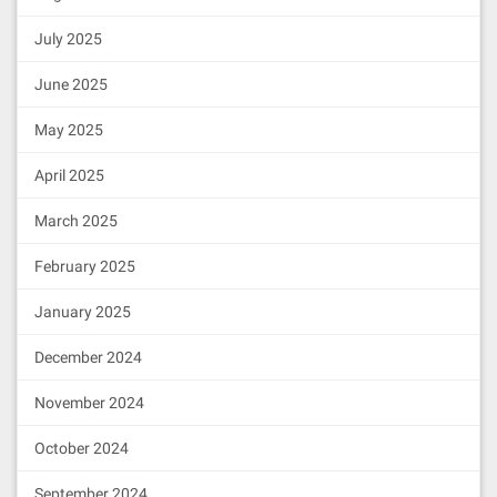
July 2025
June 2025
May 2025
April 2025
March 2025
February 2025
January 2025
December 2024
November 2024
October 2024
September 2024