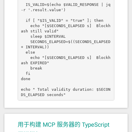
  IS_VALID=$(echo $VALID_RESPONSE | jq 
-r '.result.value')

  if [ "$IS_VALID" = "true" ]; then

    echo "[$SECONDS_ELAPSED s]  Blockh
ash still valid"

    sleep $INTERVAL

    SECONDS_ELAPSED=$((SECONDS_ELAPSED 
+ INTERVAL))

  else

    echo "[$SECONDS_ELAPSED s]  Blockh
ash EXPIRED"

    break

  fi

done

echo " Total validity duration: $SECON
DS_ELAPSED seconds"
用于构建 MCP 服务器的 TypeScript