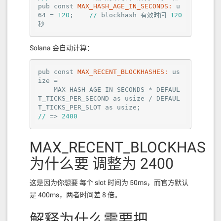
pub const 
MAX_HASH_AGE_IN_SECONDS:
 u
64 = 
120
;    
//
 blockhash 有效时间 
120
秒
Solana 会自动计算：
pub const 
MAX_RECENT_BLOCKHASHES:
 us
ize =

    MAX_HASH_AGE_IN_SECONDS * DEFAUL
T_TICKS_PER_SECOND as usize / DEFAUL
//
 => 
2400
MAX_RECENT_BLOCKHASH
为什么要 调整为 2400
这是因为你想要 每个 slot 时间为 50ms，而官方默认
是 400ms，两者时间差 8 倍。
解释为什么需要把