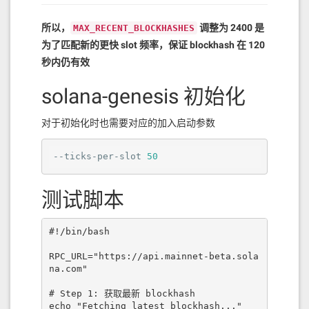
所以，
调整为 2400 是
MAX_RECENT_BLOCKHASHES
为了匹配新的更快 slot 频率，保证 blockhash 在 120
秒内仍有效
solana-genesis 初始化
对于初始化时也需要对应的加入启动参数
--ticks-per-slot 
50
测试脚本
#!/bin/bash

RPC_URL="https://api.mainnet-beta.sola
na.com"

# Step 1: 获取最新 blockhash

echo "Fetching latest blockhash..."
