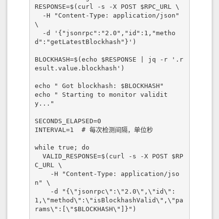
RESPONSE=$(curl -s -X POST $RPC_URL \

  -H "Content-Type: application/json" 
\

  -d '{"jsonrpc":"2.0","id":1,"metho
d":"getLatestBlockhash"}')

BLOCKHASH=$(echo $RESPONSE | jq -r '.r
esult.value.blockhash')

echo " Got blockhash: $BLOCKHASH"

echo " Starting to monitor validit
y..."

SECONDS_ELAPSED=0

INTERVAL=1  # 每次检测间隔，单位秒

while true; do

  VALID_RESPONSE=$(curl -s -X POST $RP
C_URL \

    -H "Content-Type: application/jso
n" \

    -d "{\"jsonrpc\":\"2.0\",\"id\":
1,\"method\":\"isBlockhashValid\",\"pa
rams\":[\"$BLOCKHASH\"]}")
