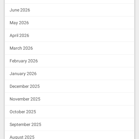
June 2026
May 2026
April 2026
March 2026
February 2026
January 2026
December 2025
November 2025
October 2025
September 2025
August 2025