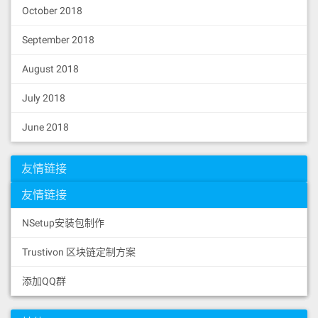
October 2018
September 2018
August 2018
July 2018
June 2018
友情链接
友情链接
NSetup安装包制作
Trustivon 区块链定制方案
添加QQ群