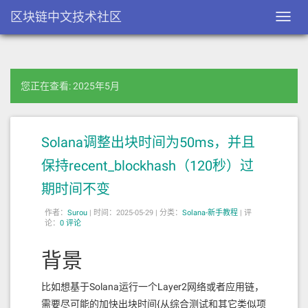
区块链中文技术社区
Toggl
navig
您正在查看: 2025年5月
Solana调整出块时间为50ms，并且
保持recent_blockhash（120秒）过
期时间不变
作者：
Surou
|
时间：2025-05-29 |
分类：
Solana-新手教程
|
评
论：
0 评论
背景
比如想基于Solana运行一个Layer2网络或者应用链，
需要尽可能的加快出块时间{从综合测试和其它类似项