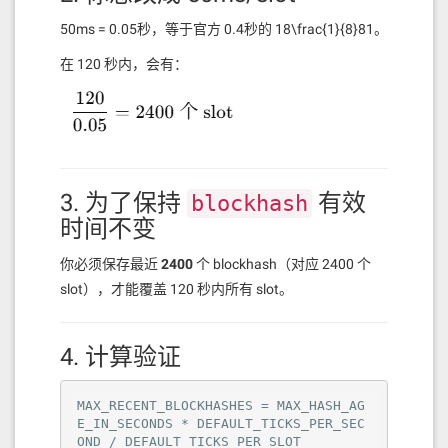
50ms = 0.05秒，等于官方 0.4秒的 18\frac{1}{8}81。
在 120 秒内，会有：
3. 为了保持
有效
blockhash
时间不变
你必须保存最近
2400
个 blockhash（对应 2400 个
slot），才能覆盖 120 秒内所有 slot。
4. 计算验证
MAX_RECENT_BLOCKHASHES
 = MAX_HASH_AG
E_IN_SECONDS * DEFAULT_TICKS_PER_SEC
OND / DEFAULT_TICKS_PER_SLOT