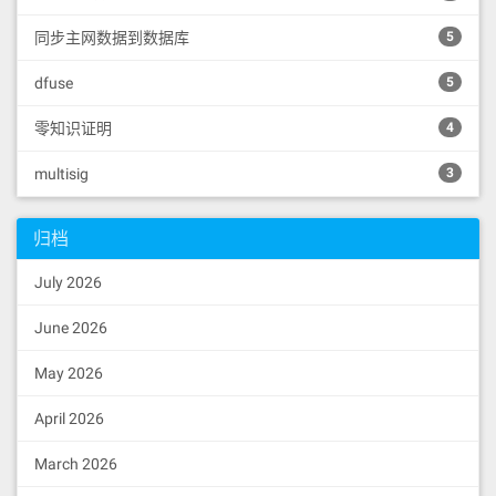
#!/bin/bash

同步主网数据到数据库
5
RPC_URL="https://api.mainnet-beta.sola
na.com"

dfuse
5
# Step 1: 获取最新 blockhash

echo "Fetching latest blockhash..."

零知识证明
4
RESPONSE=$(curl -s -X POST $RPC_URL \

  -H "Content-Type: application/json" 
multisig
3
\

  -d '{"jsonrpc":"2.0","id":1,"metho
d":"getLatestBlockhash"}')

归档
BLOCKHASH=$(echo $RESPONSE | jq -r '.r
July 2026
esult.value.blockhash')

echo " Got blockhash: $BLOCKHASH"

June 2026
echo " Starting to monitor validit
y..."

May 2026
SECONDS_ELAPSED=0

April 2026
INTERVAL=1  # 每次检测间隔，单位秒

while true; do

March 2026
  VALID_RESPONSE=$(curl -s -X POST $RP