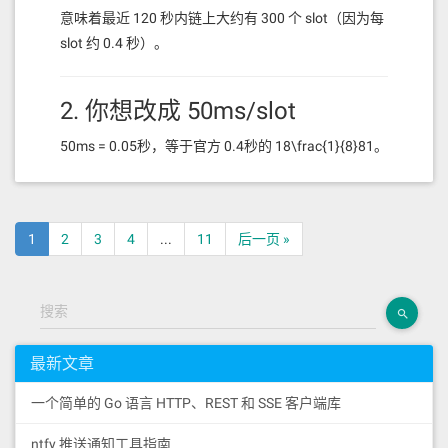
自定义节点
意味着最近 120 秒内链上大约有 300 个 slot（因为每
这里的添加只能添加Solana官方的节点，添加时会通
slot 约 0.4 秒）。
过RPC 获取getGenesisHash，得到创世hash并与
Solana 官方devnet testnet mainnet 进行比对，如果
2. 你想改成 50ms/slot
不一致则报错。
50ms = 0.05秒，等于官方 0.4秒的 18\frac{1}{8}81。
应该先添加完自定义网络后，再给自定义网络添加自
定义节点
在 120 秒内，会有：
1
2
3
4
...
11
后一页 »
搜索
3. 为了保持
有效
blockhash
时间不变
最新文章
你必须保存最近
2400
个 blockhash（对应 2400 个
一个简单的 Go 语言 HTTP、REST 和 SSE 客户端库
slot），才能覆盖 120 秒内所有 slot。
ntfy 推送通知工具指南