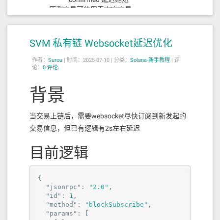
压测交易可使用无害空交易
发送 0 SOL 的转账
from/to 同一个账户
SVM 私有链 Websocket延迟优化
4. 综合方案（推荐）
作者：
Surou
|
时间：2025-07-10 |
分类：
Solana-新手教程
|
评
论：
0 评论
目标
：保证业务交易快速反馈，同时降低 confirmed
背景
延迟
客户端
当交易上链后，需要websocket尽快订阅到新发起的
使用
commitment = processed
立即返回成功，提升用户体验
交易信息，但已有逻辑有2s左右延迟
后台服务
异步监听交易 signature
目前逻辑
等
confirmed / finalized
极端情况（几秒后未 confirmed） → 补
偿或重发
{

压测优化（可选）
"jsonrpc"
: 
"2.0"
,

在私链 TPS 较低时，可增加持续模拟交
"id"
: 
1
,

"method"
易
: 
"blockSubscribe"
,

"params"
: [

每个 slot 都有交易 → vote 更快生成 →