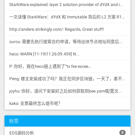
slot 数
StarkWare explained: la
yer 2 solution provider of dYdX and iMMUTABLE R11; BitKeep News: [...]Layer 2: https://...
每 slot
需保存最近 blockhash 数量
（120秒
时间
MAX_RECENT_BLOCKHASHES
内）
一文读懂 StarkWare：dYdX 和 Immutable 背后的 L2 方案 R11; BitKeep 博客: [...]Layer 2:Comparing Laye...
400ms
300
300
50ms
2400
2400
http://andere.strikingly.com/: Regards, Great stuff!
surou: 需要先执行提案合约申请，等待出块节点地址同意后，才会进...
所以，
调整为 2400 是
MAX_RECENT_BLOCKHASHES
heco: WARN [11-19|11:26:09.459] N...
为了匹配新的更快 slot 频率，保证 blockhash 在 120
秒内仍有效
P: 你好，我在heco链上遇到了“tx fee excee...
solana-genesis 初始化
Peng: 楼主安装成功了吗？我正在同步区块链，一天了，差不多才同...
对于初始化时也需要对应的加入启动参数
joyhu: 你好，请问下安装好之后如何获取到bee.yaml配置文...
kaka: 支票最终怎么提币呢？
--ticks-per-slot 
50
测试脚本
标签
EOS源码分析
8