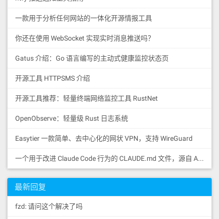
4. 计算验证
一款用于分析任何网站的一体化开源情报工具
MAX_RECENT_BLOCKHASHES
 = MAX_HASH_AG
你还在使用 WebSocket 实现实时消息推送吗？
E_IN_SECONDS * DEFAULT_TICKS_PER_SEC
OND / DEFAULT_TICKS_PER_SLOT
Gatus 介绍：Go 语言编写的主动式健康监控状态页
现在参数改成：
开源工具 HTTPSMS 介绍
MAX_HASH_AGE_IN_SECONDS = 120
开源工具推荐：轻量终端网络监控工具 RustNet
DEFAULT_TICKS_PER_SECOND = 1000 （tick
速度提高了）
OpenObserve：轻量级 Rust 日志系统
DEFAULT_TICKS_PER_SLOT = 50
Easytier 一款简单、去中心化的网状 VPN，支持 WireGuard
计算：
一个用于改进 Claude Code 行为的 CLAUDE.md 文件，源自 Andrej Karpathy 对 LLM 编码陷阱的观察。
最新回复
总结
fzd: 请问这个解决了吗