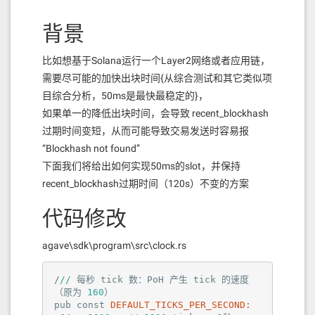
只做演示，BCSkill 技术社区未对外提供私有Solana链
背景
支持
比如想基于Solana运行一个Layer2网络或者应用链，
添加新增网络
需要尽可能的加快出块时间{从综合测试和其它类似项
目综合分析，50ms是最快最稳定的}，
如果单一的降低出块时间，会导致 recent_blockhash
过期时间变短，从而可能导致交易发送时容易报
“Blockhash not found”
下面我们将给出如何实现50ms的slot，并保持
recent_blockhash过期时间（120s）不变的方案
代码修改
agave\sdk\program\src\clock.rs
/
//
 每秒 tick 数：PoH 产生 tick 的速度
（原为 
160
）

pub const 
DEFAULT_TICKS_PER_SECOND: