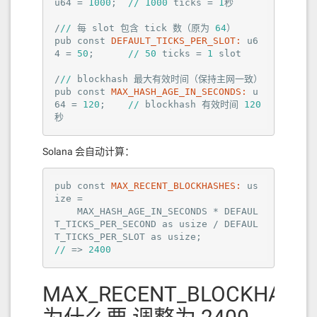
u64 = 
1000
;  
//
1000
 ticks = 
1
秒

/
//
 每 slot 包含 tick 数（原为 
64
）

pub const 
DEFAULT_TICKS_PER_SLOT:
 u6
4 = 
50
;      
//
50
 ticks = 
1
 slot

/
//
 blockhash 最大有效时间（保持主网一致）

pub const 
MAX_HASH_AGE_IN_SECONDS:
 u
64 = 
120
;    
//
 blockhash 有效时间 
120
秒
Solana 会自动计算：
测试
pub const 
MAX_RECENT_BLOCKHASHES:
 us
ize =

然后回到资产展示，选择新添加的网络即可
    MAX_HASH_AGE_IN_SECONDS * DEFAUL
T_TICKS_PER_SECOND as usize / DEFAUL
//
 => 
2400
MAX_RECENT_BLOCKHASH