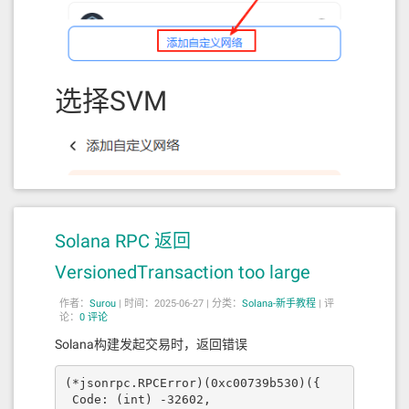
即使只有一个 validator：
它仍然要投票 → 进入 lockout（自己 vote 自
己）
它仍然需要满足
一定的 slot 深度
才能将旧 slot
设为 root
选择SVM
root slot 推进后，对应的交易和 block 才被认
为是
finalized
为什么存在“延迟 finalized”？
机制
描述
lockout
Tower BFT 规定，validator 必须投票到一定
period
深度才可推进 root
skip slot
如果出现 skipped slot（空块），会延迟
Solana RPC 返回
会阻碍
root 推进
VersionedTransaction too large
即使是单节点，仍沿用同样安全逻辑，避免
安全考虑
不同部署模式产生不一致行为
作者：
Surou
|
时间：2025-06-27 |
分类：
Solana-新手教程
|
评
举例
论：
0 评论
假设你只有一个 validator，slot 时间 400ms：
Solana构建发起交易时，返回错误
你在 slot 100 发出一笔交易
(*jsonrpc.RPCError)(0xc00739b530)({

交易执行完成 →
processed
 Code: (int) -32602,
