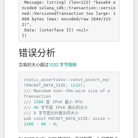
自己投票确认该 block →
confirmed
 Message: (string) (len=122) "base64 e
继续生产 slot 101、102...
ncoded solana_sdk::transaction::versio
到 slot 104 时，系统满足 root 推进条件，slot
ned::VersionedTransaction too large: 1
668 bytes (max: encoded/raw 1644/123
100 被设为 root → 现在它才是
finalized
2)",

 Data: (interface {}) <nil>

所以即使没有其他 validator，
仍然比
晚
finalized
confirmed
2~4 个 slot（~1.5 秒）
错误分析
最终总结
交易的大小超过
1232 字节限制
填入私有链对应的RPC，链ID 随意 （对于Solana链没
通过blockSubscribe (confirmed) 满足业务实时
static_assertions::const_assert_eq!
有链ID，这里只是为了与EVM链类型共用布局）
性要求
(PACKET_DATA_SIZE, 
1232
);

/// Maximum over-the-wire size of a 
单一Validator，通过订阅confirmed，不存在安
例如
Transaction

全性问题
/// 
1280
 是 IPv6 最小 MTU

/// 
40
 字节是 IPv6 报头的大小

/// 
8
 字节是分片报头的大小

pub const PACKET_DATA_SIZE: usize = 
1280
 - 
40
 - 
8
;