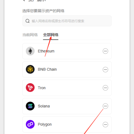
延迟分析
问题
：在只有一个 Validator 的 Solana 网络中，为什
么交易已经
，但还没有立即
confirmed
？不是说没有其他节点就没有分叉吗？
finalized
原因
：因为
状态取决于 root slot 的推
finalized
进，而 root slot 的推进有“延迟”或“惰性机制”
，即使
只有一个 validator。
Solana 的
并不是单纯根据是否有分叉来
finalized
判断，而是依赖一个特殊机制：
Tower BFT + Root Slot 推进规则：
每个 validator 会有自己的 "lockout" 投票历
史，形成“投票树”
当 validator 在连续的 slot 上投票到一定深度，
就能推进
root slot
只有 root 之后的 slot 才会被标记为
finalized