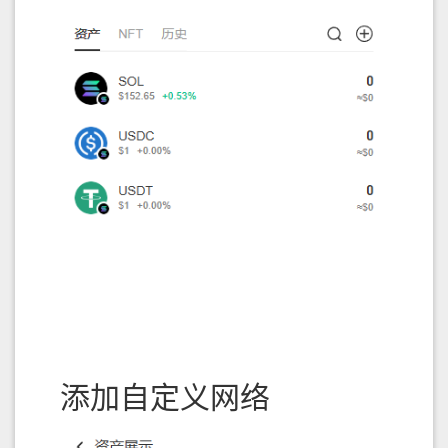
最终你会看到 tx1 消失
这种情况虽然
极少发生（除非网络分叉非常激烈）
，
但
确实有可能
，尤其在以下情况下：
网络波动严重（多个 validator 未及时同步）
特别是在 devnet/testnet 上更常见
冲突交易竞争激烈（如套利机器人密集交易）
单一Validator
结论
：如果整个网络只有一个 validator，交易一旦被
执行（即
），就等同于
，
processed
finalized
不会被回滚或丢弃
原因
：Solana 的分叉和回滚机制依赖于
多个
validator 的投票（tower consensus）
，但如果你只
有一个 validator 节点（如私链或测试环境）：
所有交易处理都只走
一个 chain path
没有投票机制（自己 vote 自己）
添加自定义网络
没有 fork、没有分歧
所有被处理的 block/slot 会直接成为 root →
立
即 finalized