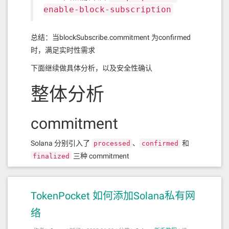
enable-block-subscription
总结：当blockSubscribe.commitment 为confirmed
时，满足实时性需求
下面继续做具体分析，以及安全性确认
整体分析
commitment
Solana 分别引入了
、
和
processed
confirmed
三种 commitment
finalized
Commitment
是否可能回
状态说明
用途
等级
滚
当前 leader 节点已执
快速
TokenPocket 如何添加Solana私有网
可能被 fork
processed
行交易（未确认）
响应
络
超过 1 个
小概率回滚
较安
superminority（2/3