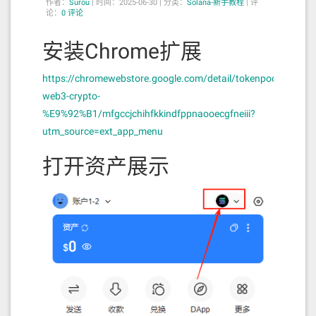
（如果 fork
全且
confirmed
作者：
Surou
|
时间：2025-06-30 |
分类：
Solana-新手教程
|
评
vote）节点已投票确
论：
0 评论
被重组）
快速
认
已不可逆地写入链上
最终
永不回滚
finalized
安装Chrome扩展
（root slot）
状态
安全分析
https://chromewebstore.google.com/detail/tokenpocket-
web3-crypto-
confirmed 还可能丢弃？
%E9%92%B1/mfgccjchihfkkindfppnaooecgfneiii?
utm_source=ext_app_menu
Solana 是基于
Turbine + Tower BFT 共识
的区块链，
允许 fork 存在，直到达成“supermajority lockout”：
打开资产展示
举个例子：
Leader A 在 slot 100 产出 block1，包含你的交
易 tx1
多数 validator 已投票确认 →
达到
tx1
confirmed
但 Leader B 在 slot 100 提出了 fork block2（没
有 tx1）
网络切换了分叉，block2 成为主链，block1 被
丢弃