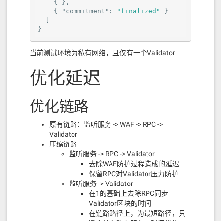
    { },

confirmed 时间缩短
    { 
"commitment"
: 
"finalized"
 }

可使用无害空交易，不影响业务逻辑
  ]

}
该方案兼顾速度、确认可靠性，并
可通过压测交易进一步降低
当前测试环境为私有网络，且仅有一个Validator
confirmed 延迟
优化延迟
优化链路
原有链路：监听服务 -> WAF -> RPC ->
Validator
压缩链路
监听服务 -> RPC -> Validator
去除WAF防护过程造成的延迟
保留RPC对Validator压力防护
监听服务 -> Validator
在1的基础上去除RPC同步
Validator区块的时间
在链路路径上，为最短路径，只