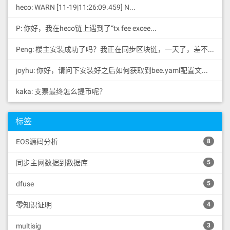
new Message[](resultSize);

heco: WARN [11-19|11:26:09.459] N...
        // 填充结果数组

P: 你好，我在heco链上遇到了“tx fee excee...
        for (uint256 i = 0; i < r
esultSize; i++) {

Peng: 楼主安装成功了吗？我正在同步区块链，一天了，差不多才同...
            result[i] = messages
[startIndex + i];

        }

joyhu: 你好，请问下安装好之后如何获取到bee.yaml配置文...
        return result;

kaka: 支票最终怎么提币呢？
    }

    function getMessageCount() ex
标签
ternal view returns (uint256) {

        return messages.length;

EOS源码分析
8
    }

    // 允许合约接收ETH

同步主网数据到数据库
5
    receive() external payable {}

dfuse
5
    // 允许合约接收ETH（当调用不存在的
函数时）

零知识证明
4
    fallback() external payable 
{}

}
multisig
3