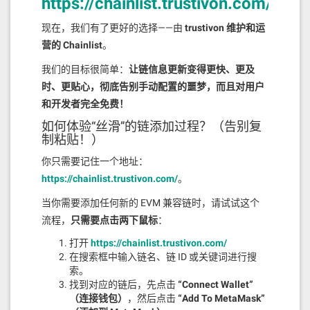
https://chainlist.trustivon.com/
     * @return 最低竞价金额，如果留言
数量不足100，则返回0

现在，我们有了更好的选择——由
trustivon 维护和运
     */

营的 Chainlist
。
    function getMinimumBidForTop1
00() public view returns (uint25
我们的目标很简单：
让链信息更新变得更快、更及
6) {

        if (messages.length < MAX
时、更贴心，彻底告别手动配置的噩梦，而且对用户
_MESSAGES) {

和开发者完全免费！
            // 如果留言数量不足100，
任何大于0的竞价都能进入前100

如何体验“丝滑”的链添加过程？（告别复
            return 0;

制粘贴！）
        }

你只需要记住一个地址：
        // 获取第100条留言的原始竞价

https://chainlist.trustivon.com/
。
        uint256 originalBid = mes
sages[MAX_MESSAGES - 1].bidAmoun
当你需要添加任何新的 EVM 兼容链时，请试试这个
t;

流程，
只需要点击两下鼠标
：
        // 如果最后一条留言时间为0，说
打开
https://chainlist.trustivon.com/
明还没有留言，返回0

在搜索框中输入链名、链 ID 或关键词进行搜
        if (lastMessageTimestamp 
== 0) {

索。
            return originalBid;

找到对应的链后，先点击
“Connect Wallet”
        }

（连接钱包）
，然后点击
“Add To MetaMask”