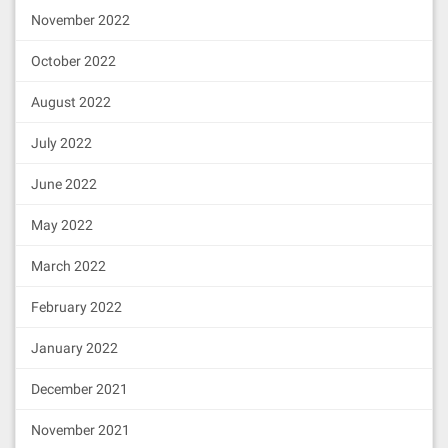
console
.log(
"Deploying contra
November 2022
cts with the account:"
, deploye
r.address);

October 2022
console
.log(
"Account balanc
e:"
, (
await
 deployer.getBalance
August 2022
()).toString());

July 2022
const
 MessageBoard = 
await
 et
hers.getContractFactory(
"Messag
eBoard"
);

June 2022
const
 messageBoard = 
await
 Me
ssageBoard.deploy();

May 2022
await
 messageBoard.deployed
March 2022
();

February 2022
console
.log(
"MessageBoard con
tract deployed to:"
, messageBoa
rd.address);

January 2022
}

December 2021
main()

  .then(
()
 =>
 process.exit(
0
))

November 2021
  .catch(
(
error
) =>
 {
