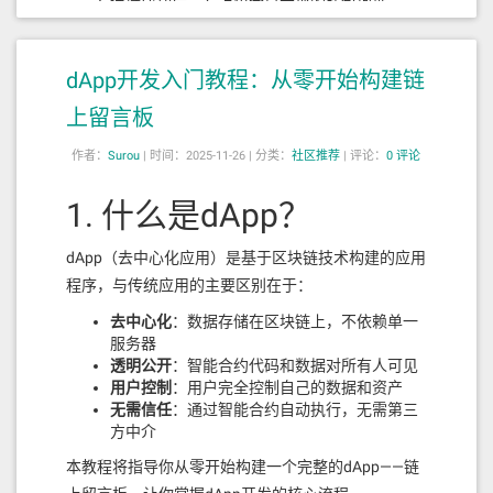
连接成功后，右上角会显示您的钱包地址
2. 委托操作
dApp开发入门教程：从零开始构建链
在验证者列表中选择一个验证者
点击"委托"按钮
上留言板
输入委托金额
确认委托设置
作者：
Surou
|
时间：2025-11-26 |
分类：
社区推荐
|
评论：
0 评论
在MetaMask中确认交易
1. 什么是dApp？
3. 领取奖励
dApp（去中心化应用）是基于区块链技术构建的应用
点击"领取奖励"按钮
查看可领取的奖励金额
程序，与传统应用的主要区别在于：
确认领取操作
去中心化
：数据存储在区块链上，不依赖单一
在MetaMask中确认交易
服务器
4. 管理委托
透明公开
：智能合约代码和数据对所有人可见
用户控制
：用户完全控制自己的数据和资产
在验证者列表中找到您已委托的验证者
无需信任
：通过智能合约自动执行，无需第三
可以选择"取消委托"或"重新委托"
方中介
按照提示完成操作
本教程将指导你从零开始构建一个完整的dApp——链