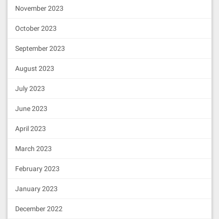
November 2023
运行测试：
October 2023
npx hardhat 
test
September 2023
3.4 部署合约
August 2023
创建部署脚本：
July 2023
June 2023
mkdir -p scripts

touch scripts/deploy.js
April 2023
编写部署代码：
March 2023
const
 { ethers } = 
require
(
"har
February 2023
dhat"
);

January 2023
async
function
main
(
) 
{

const
 [deployer] = 
await
 ethe
December 2022
rs.getSigners();
