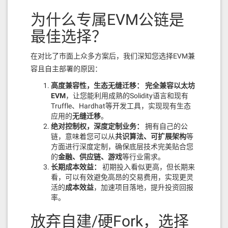
参数的繁琐和错误。将
r top 100");

https://chainlist.trustivon.com/
加入你的收藏夹，让
为什么专属EVM公链是
它成为你探索新链世界的
第一站
。
        Message memory newMessage 
最佳选择？
= Message({

立即体验：
https://chainlist.trustivon.com/
            content: _content,

            sender: msg.sender,

在对比了市面上众多方案后，我们深知您选择EVM兼
有定制需求？
欢迎随时联系 trustivon 团队，我们期
            bidAmount: msg.value,

容且自主部署的原因：
            timestamp: block.time
待为你服务！
stamp,

高度兼容性，生态无缝迁移：
完全兼容以太坊
            messageId: _messageId

EVM
，让您能利用成熟的Solidity语言和现有
        });

Truffle、Hardhat等开发工具，实现现有生态
应用的
无缝迁移
。
        // 插入排序，按竞价金额降序

绝对控制权，深度定制业务：
拥有自己的公
        uint256 i = messages.leng
链，意味着您可以从
共识算法、可扩展架构
等
th;

        messages.push(newMessag
方面进行深度定制，确保底层技术完美贴合您
e);

的
金融、供应链、游戏
等行业需求。
长期成本效益：
初期投入看似更高，但长期来
        while (i > 0 && messages
看，可以有效避免高昂的交易费用，实现更灵
[i - 1].bidAmount < newMessage.bi
活的
成本效益
，加速项目落地，提升投资回报
dAmount) {

率。
            messages[i] = message
s[i - 1];

放弃自建/硬Fork，选择
            i--;
