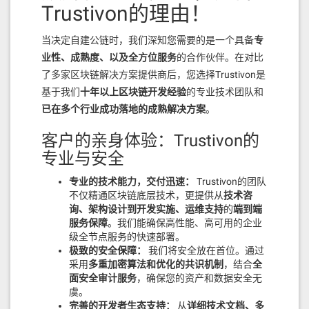
        }

Trustivon的理由！
        if (i != messages.length 
- 1) {

当决定自建公链时，我们深知您需要的是一个具备
专
            messages[i] = newMess
业性、成熟度、以及全方位服务
的合作伙伴。在对比
age;

了多家区块链解决方案提供商后，您选择Trustivon是
        }

基于我们
十年以上区块链开发经验
的专业技术团队和
        // 只保留前100条留言

已在多个行业成功落地的成熟解决方案
。
        if (messages.length > MAX
_MESSAGES) {

客户的亲身体验：Trustivon的
            messages.pop();

        }

专业与安全
        // 更新最后一条留言的时间戳

专业的技术能力，交付迅速：
Trustivon的团队
        lastMessageTimestamp = bl
不仅精通区块链底层技术，更提供从
技术咨
ock.timestamp;

询、架构设计到开发实施、运维支持
的
端到端
服务保障
。我们能确保高性能、高可用的企业
        emit MessageAdded(

级全节点服务的快速部署。
            _messageId,

            _content,

极致的安全保障：
我们将安全放在首位。通过
            msg.sender,

采用
多重加密算法和优化的共识机制
，结合
全
            msg.value,

面安全审计服务
，确保您的资产和数据安全无
            block.timestamp

虞。
        );

完善的开发者生态支持：
从
详细技术文档、多