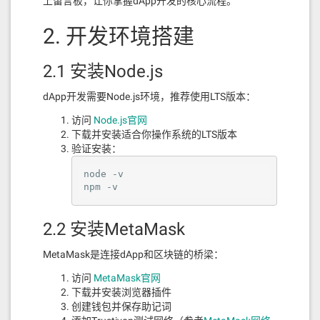
优势和亮点
上留言板，让你掌握dApp开发的核心流程。
2. 开发环境搭建
1. 安全性
基于MetaMask SDK的安全连接
2.1 安装Node.js
所有交易都在用户钱包中签名
不存储用户的私钥或助记词
dApp开发需要Node.js环境，推荐使用LTS版本：
采用HTTPS协议传输数据
访问
Node.js官网
下载并安装适合你操作系统的LTS版本
2. 用户体验
验证安装：
直观的界面设计，易于使用
node -v

响应式布局，适配各种设备
npm -v
实时数据更新，提供最新信息
多语言支持，服务全球用户
2.2 安装MetaMask
3. 功能完整性
MetaMask是连接dApp和区块链的桥梁：
涵盖验证者管理的全生命周期
支持委托、取消委托、重新委托
访问
MetaMask官网
提供奖励领取功能
下载并安装浏览器插件
详细的验证者信息展示
创建钱包并保存助记词