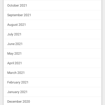
console
.error(error);

    process.exit(
1
);

October 2021
  });
September 2021
配置Trustivon网络：
August 2021
创建
文件：
.env
July 2021
touch .env
June 2021
添加配置：
May 2021
PRIVATE_KEY
=your-private-k
April 2021
TRUSTIVON_RPC_URL
=https://
rpc.trustivon.com
March 2021
修改
，添加
hardhat.config.js
February 2021
Trustivon网络配置
部署合约到Trustivon测试网：
January 2021
npx hardhat run scripts/deploy.
December 2020
js --network trustivon