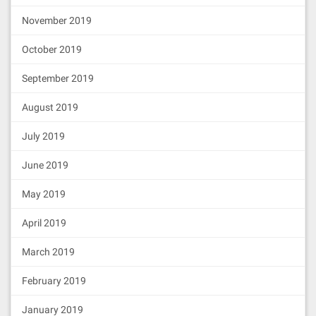
cp ../artifacts/contracts/Messa
November 2019
geBoard.sol/MessageBoard.json s
rc/contracts/
October 2019
4.2 编写前端代码
September 2019
创建Web3连接组件：
August 2019
mkdir -p src/components

July 2019
touch src/components/Web3Provid
er.js
June 2019
May 2019
编写Web3连接代码：
April 2019
import
 React, { createContext, 
useContext, useEffect, useState 
March 2019
} 
from
'react'
import
 { InjectedConnector } 
fr
om
'@web3-react/injected-connec
February 2019
tor'
import
 Web3 
from
'web3'
;

January 2019