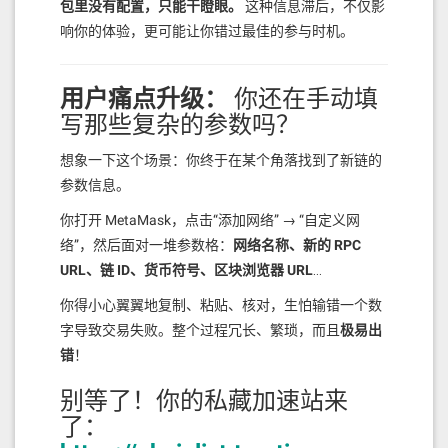
包里没有配置，只能干瞪眼。
这种信息滞后，不仅影
    }

响你的体验，更可能让你错过最佳的参与时机。
    Message[] public messages;

    uint256 public constant MAX_M
ESSAGES = 100;

用户痛点升级：
你还在手动填
    uint256 public constant DECAY
_INTERVAL = 24 hours; // 衰减间隔：
写那些复杂的参数吗？
24小时

    uint256 public constant DECAY
想象一下这个场景：你终于在某个角落找到了新链的
_RATE = 50; // 衰减率：50%

参数信息。
    uint256 public lastMessageTim
你打开 MetaMask，点击“添加网络” → “自定义网
estamp; // 最后一条留言的时间戳

络”，然后面对一堆参数格：
网络名称、新的 RPC
    event MessageAdded(

URL、链 ID、货币符号、区块浏览器 URL
…
        bytes32 messageId,

        string content,

你得小心翼翼地复制、粘贴、核对，生怕输错一个数
        address sender,

字导致交易失败。整个过程冗长、繁琐，而且
极易出
        uint256 bidAmount,

        uint256 timestamp

错
！
    );

别等了！你的私藏加速站来
    /**

了：
     * @dev 获取当前能进入前100名的最
低竞价
