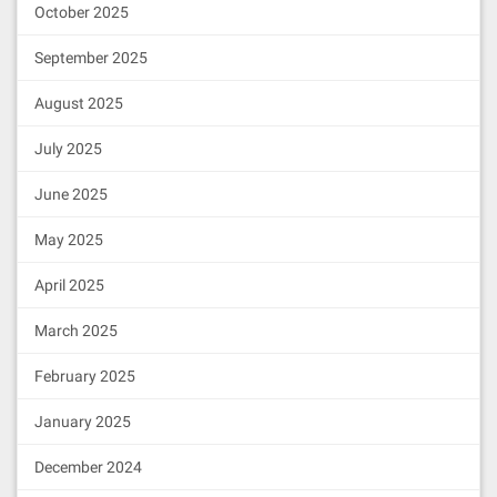
October 2025
let
 MessageBoard;

let
 messageBoard;

September 2025
let
 owner;

let
 addr1;

August 2025
  beforeEach(
async
function
 (
) 
{

July 2025
    [owner, addr1] = 
await
 ethe
rs.getSigners();

June 2025
    MessageBoard = 
await
 ether
s.getContractFactory(
"MessageBo
May 2025
ard"
);

    messageBoard = 
await
 Messag
eBoard.deploy();

April 2025
await
 messageBoard.deployed
();

March 2025
  });

February 2025
  it(
"Should add a message"
, 
as
ync
function
 (
) 
{

const
 content = 
"Hello, Tru
January 2025
stivon!"
;

const
 messageId = ethers.ut
December 2024
ils.formatBytes32String(
"test-