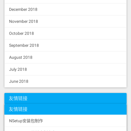
const
 Web3Context = createConte
December 2018
xt();

November 2018
export
const
 useWeb3 = 
()
 =>
 us
eContext(Web3Context);

October 2018
export
const
 Web3Provider = 
(
{ 
children }
) =>
 {

September 2018
const
 [web3, setWeb3] = useSt
ate(
null
);

August 2018
const
 [account, setAccount] = 
useState(
null
);

July 2018
const
 [networkId, setNetworkI
d] = useState(
null
);

const
 [loading, setLoading] = 
June 2018
useState(
true
);

const
 connector = 
new
 Injecte
友情链接
dConnector({

supportedChainIds
: [
19478
], 
友情链接
// Trustivon测试网链ID
  });

NSetup安装包制作
const
 connectWallet = 
async