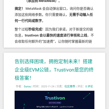
（添加到 MetaMask）
。
        // 计算自最后一条留言以来经过
的时间

搞定！
MetaMask 会自动弹出窗口，询问你是否确认
        uint256 timeElapsed = blo
添加这些网络参数。你只需要确认，
无需手动输入任
ck.timestamp - lastMessageTimesta
何一行代码或数字
。
mp;

整个过程
秒级完成
！因为我们承诺，对于新提交的链
        // 如果经过的时间小于衰减间
隔，返回原始竞价

信息，
trustivon 会以最快的速度进行审核和上线
，不
        if (timeElapsed < DECAY_I
会收取任何额外的“加速费”，让你随时掌握最新的链
NTERVAL) {

            return originalBid;

生态。
        }

        // 计算经过了多少个衰减周期

告别选择困境，拥抱定制未来！搭建
不只是一个“更快”的Chainlist，
        uint256 decayPeriods = ti
我们还提供定制服务
企业级EVM公链，Trustivon是您的终
meElapsed / DECAY_INTERVAL;

极答案！
        // 计算衰减后的竞价

对于大部分用户来说，上面提到的快速查询和添加功
        uint256 decayedBid = orig
能就已经足够完美了。
inalBid;

作者：
Surou
|
时间：2025-11-24 |
分类：
社区推荐
|
评论：
0 评论
        for (uint256 i = 0; i < d
但如果你是：
ecayPeriods; i++) {

            // 每次衰减50%

一条新的公链/侧链项目的开发者；
            decayedBid = decayedB
正在构建一个需要集成特定私有链信息的企
id * (100 - DECAY_RATE) / 100;
