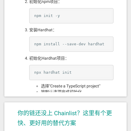
初始化npm项目：
开始您的委托之旅
系统要求
npm init -y
现代浏览器（Chrome、Firefox、Safari、
安装Hardhat：
Edge）
已安装MetaMask扩展
npm install --save-dev hardhat
稳定的网络连接
少量TC代币用于支付交易手续费
初始化Hardhat项目：
结语
npx hardhat init
Trustivon Validator 平台为用户提供了一个安全、高
效、易用的验证者管理工具，帮助用户更好地参与
选择"Create a TypeScript project"
Trustivon网络的治理和质押。无论您是经验丰富的区
按默认选项完成初始化
块链用户还是初学者，都能轻松上手使用该平台。
安装依赖：
加入 Trustivon Validator 生态，共同构建更安全、更
你的链还没上 Chainlist？这里有个更
npm install --save-dev @nomicfo
高效的区块链网络！
undation/hardhat-toolbox

快、更好用的替代方案
npm install dotenv