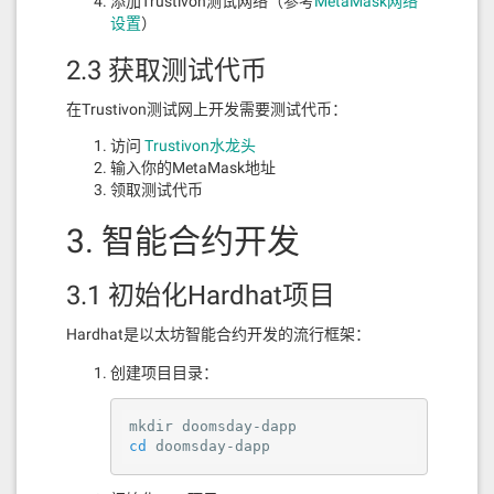
添加Trustivon测试网络（参考
MetaMask网络
4. 技术先进性
设置
）
采用现代化的技术栈
2.3 获取测试代币
组件化架构，便于扩展和维护
类型安全的代码设计
在Trustivon测试网上开发需要测试代币：
优秀的性能表现
访问
Trustivon水龙头
未来规划
输入你的MetaMask地址
领取测试代币
支持更多网络 ：计划支持主网和更多测试网络
3. 智能合约开发
增强数据分析 ：提供更详细的验证者性能分析
和统计
移动应用开发 ：推出iOS和Android移动应用
3.1 初始化Hardhat项目
增强安全性 ：添加更多安全验证和提示
社区功能 ：支持验证者和委托者之间的交流
Hardhat是以太坊智能合约开发的流行框架：
更多语言支持 ：添加更多语言选项
创建项目目录：
如何开始使用
访问 Trustivon Validator 平台
cd
 doomsday-dapp
连接您的MetaMask钱包
浏览验证者列表，选择合适的验证者