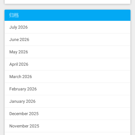
3.3 编译和测试合约
归档
编译合约：
July 2026
npx hardhat compile
June 2026
May 2026
编写测试文件：
April 2026
mkdir -p 
test
touch 
test
/MessageBoard.test.js
March 2026
编写测试代码：
February 2026
January 2026
const
 { expect } = 
require
(
"cha
i"
const
 { ethers } = 
require
(
"har
December 2025
dhat"
);

November 2025
describe(
"MessageBoard"
, 
functi
on
 (
) 
{
