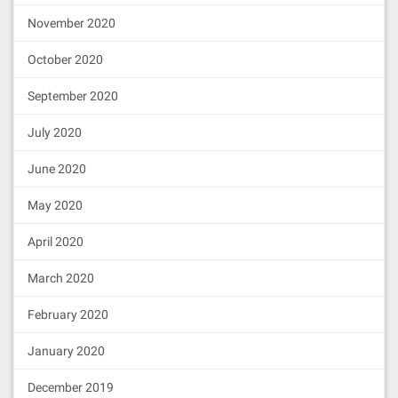
November 2020
4. 前端开发
October 2020
4.1 初始化React项目
September 2020
创建前端目录：
July 2020
June 2020
cd
 frontend

May 2020
npm install web3 @web3-react/co
re @web3-react/injected-connect
or
April 2020
March 2020
创建合约ABI目录：
February 2020
mkdir -p src/contracts
January 2020
复制合约ABI：
December 2019