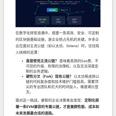
业；
需要将自己项目的测试网或预发布链信息快速
            // 防止衰减到0以下

集成到工具中；
            if (decayedBid == 0) 
{

你可能需要的不仅仅是简单的信息展示，而是
更深层
                break;

            }

次的、定制化的服务
。
        }

在数字化转型浪潮中，搭建一条高效、安全、可定制
这时，你可以直接联系
trustivon 团队
。我们拥有维
的区块链基础设施，是企业抢占先机的关键。许多企
        return decayedBid;

护 Chainlist 的技术和经验，可以为你提供
新链定制、
业在面对主流公链（如以太坊、Solana）时，往往陷
    }

数据源集成、链信息批量管理
等专业的服务定制。
入抉择的泥潭：
    function addMessage(string ca
lldata _content, bytes32 _message
简而言之：
如果你的需求已经超出
直接使用主流公链？
意味着高昂的Gas费、不
Id) external payable {

可控的升级、有限的治理权，以及无法深度定
了“查-看-加”的范畴，需要专属的解
        require(msg.value > 0, "B
制的业务逻辑。
决方案，找我们就对了！
id amount must be greater than 
硬性分叉（Fork）现有公链？
以太坊等成熟公
0");

链的代码复杂度和技术维护门槛极高，需要顶
尖的专业团队和巨大的时间投入，难度堪比登
        // 检查当前竞价是否大于等于进
天。
入前100名的最低竞价

总结：你的链信息，应该由你
        uint256 minimumBid = getM
掌控速度！
面对这一挑战，睿智的企业决策者会发现：
定制化部
inimumBidForTop100();

        require(msg.value > minim
署一条EVM兼容的专属公链，才是兼顾性能、成本和
告别官方 Chainlist 的缓慢和付费陷阱，告别手动输入
umBid, "Bid amount must be greate
未来发展最合适的道路。
r than the current minimum bid fo