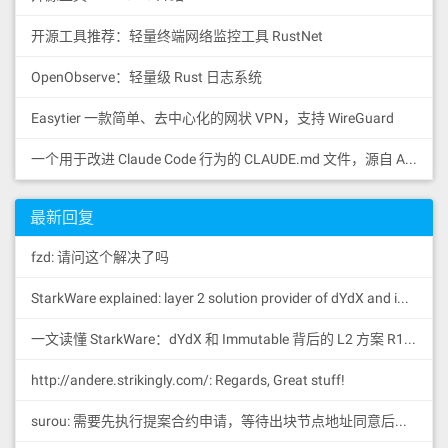
essages.length;

        uint256 startIndex = (_pa
Trustivon
提供
整套完善的解决方案
，是您实现区块链
开源工具推荐：轻量终端网络监控工具 RustNet
ge - 1) * _pageSize;

雄心的最佳合作伙伴。
OpenObserve：轻量级 Rust 日志系统
        // 如果起始索引大于等于总留言
数，返回空数组

        if (startIndex >= totalMe
Easytier 一款简单、去中心化的网状 VPN，支持 WireGuard
联系我们，为您的业务注入新的增长动力！
ssages) {

            return new Message[]
官方网站
：
https://trustivon.com
一个用于改进 Claude Code 行为的 CLAUDE.md 文件，源自 Andrej Karpathy 对 LLM 编码陷阱的观察。
(0);

商务合作
        }

Email
: admin@trustivon.com
Telegram
:
https://t.me/web3_block
最新回复
        // 计算结束索引

测试环境
        uint256 endIndex = startI
区块浏览器
：
fzd: 请问这个解决了吗
ndex + _pageSize;

https://scan.trustivon.com/
        if (endIndex > totalMessa
ges) {

测试币领取
：
StarkWare explained: la
yer 2 solution provider of dYdX and iMMUTABLE R11; BitKeep News: [...]Layer 2: https://...
            endIndex = totalMessa
https://faucet.trustivon.com/
ges;

一文读懂 StarkWare：dYdX 和 Immutable 背后的 L2 方案 R11; BitKeep 博客: [...]Layer 2:Comparing Laye...
        }

http://andere.strikingly.com/: Regards, Great stuff!
        // 创建结果数组

        uint256 resultSize = endI
ndex - startIndex;

surou: 需要先执行提案合约申请，等待出块节点地址同意后，才会进...
        Message[] memory result = 