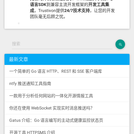
    }

语言SDK
到兼容主流开发框架的
开发工具集
成
，Trustivon提供
24/7技术支持
，让您的开发
    function getMessages() extern
团队毫无后顾之忧。
al view returns (Message[] memor
y) {

        return messages;

客户案例证明：
我们已成功为多家
    }

金融科技公司构建高性能区块链基
础设施，支持日均数百万笔交易处
搜索
    /**

     * @dev 分页获取留言

理。我们的方案是经受市场验证的
     * @param _page 页码，从1开始

成熟之选！
最新文章
     * @param _pageSize 每页数量

     * @return 分页后的留言数组

     */

一个简单的 Go 语言 HTTP、REST 和 SSE 客户端库
结论：有公链需求，直
    function getMessagesPaginated
(uint256 _page, uint256 _pageSiz
ntfy 推送通知工具指南
接找Trustivon！
e) external view returns (Message
[] memory) {

一款用于分析任何网站的一体化开源情报工具
        require(_page > 0, "Page 
无需在复杂的公链选择和艰巨的自研/硬Fork中徘徊。
must be greater than 0");

如果您有志于搭建一条：
你还在使用 WebSocket 实现实时消息推送吗？
        require(_pageSize > 0, "P
age size must be greater than 
高性能、高安全
的专属EVM公链。
0");

Gatus 介绍：Go 语言编写的主动式健康监控状态页
需要
深度定制
以服务您的
金融、供应链或游戏
等垂直行业。
        uint256 totalMessages = m
开源工具 HTTPSMS 介绍
渴望
降低开发门槛
并拥有
全方位技术支持
。