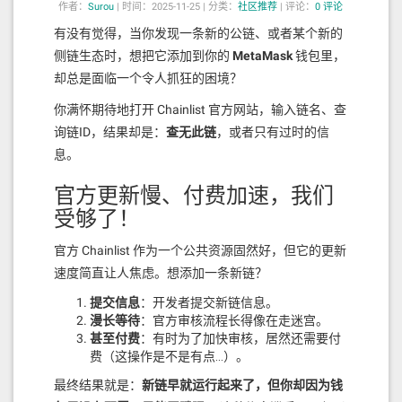
作者：
Surou
|
时间：2025-11-25 |
分类：
社区推荐
|
评论：
0 评论
3.2 编写智能合约
有没有觉得，当你发现一条新的公链、或者某个新的
侧链生态时，想把它添加到你的
MetaMask
钱包里，
创建一个简单的链上留言板合约：
却总是面临一个令人抓狂的困境？
创建合约文件：
你满怀期待地打开 Chainlist 官方网站，输入链名、查
询链ID，结果却是：
查无此链
，或者只有过时的信
mkdir -p contracts

touch contracts/MessageBoard.so
息。
l
官方更新慢、付费加速，我们
编写合约代码：
受够了！
// SPDX-License-Identifier: MIT

官方 Chainlist 作为一个公共资源固然好，但它的更新
pragma solidity ^0.8.19;

速度简直让人焦虑。想添加一条新链？
contract MessageBoard {

提交信息
：开发者提交新链信息。
    struct Message {

漫长等待
：官方审核流程长得像在走迷宫。
        string content;

甚至付费
：有时为了加快审核，居然还需要付
        address sender;

费（这操作是不是有点…）。
        uint256 bidAmount;

        uint256 timestamp;

最终结果就是：
新链早就运行起来了，但你却因为钱
        bytes32 messageId;
