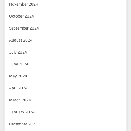
1"
);

November 2024
const
 bidAmount = ethers.ut
ils.parseEther(
"0.1"
);

October 2024
await
 expect(

      messageBoard.addMessage(c
September 2024
ontent, messageId, { 
value
: bid
Amount })

August 2024
    )

      .to.emit(messageBoard, 
"M
July 2024
essageAdded"
)

      .withArgs(messageId, cont
ent, owner.address, bidAmount, 
June 2024
expect.any(BigInt));

May 2024
const
 messages = 
await
 mess
ageBoard.getMessages();

April 2024
    expect(messages.length).to.
equal(
1
);

March 2024
    expect(messages[
0
].conten
t).to.equal(content);

    expect(messages[
0
].sender).
January 2024
to.equal(owner.address);

  });

December 2023
});