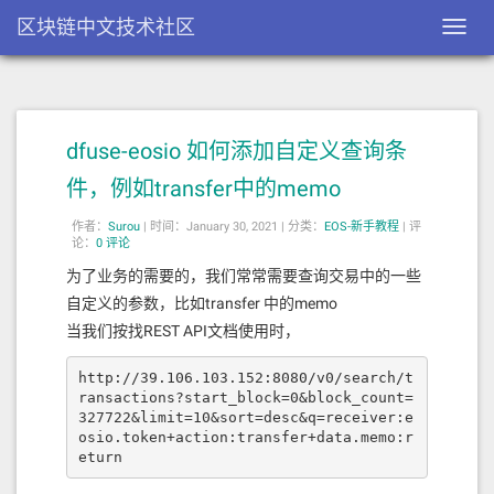
区块链中文技术社区
Toggl
navig
dfuse-eosio 如何添加自定义查询条
件，例如transfer中的memo
作者：
Surou
|
时间：January 30, 2021 |
分类：
EOS-新手教程
|
评
论：
0 评论
为了业务的需要的，我们常常需要查询交易中的一些
自定义的参数，比如transfer 中的memo
当我们按找REST API文档使用时，
http://39.106.103.152:8080/v0/search/t
ransactions?start_block=0&block_count=
327722&limit=10&sort=desc&q=receiver:e
osio.token+action:transfer+data.memo:r
eturn