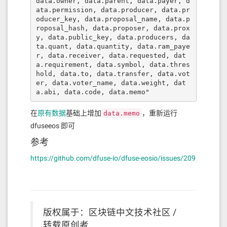
data.owner, data.parent, data.payer, d
ata.permission, data.producer, data.pr
oducer_key, data.proposal_name, data.p
roposal_hash, data.proposer, data.prox
y, data.public_key, data.producers, da
ta.quant, data.quantity, data.ram_paye
r, data.receiver, data.requested, dat
a.requirement, data.symbol, data.thres
hold, data.to, data.transfer, data.vot
er, data.voter_name, data.weight, dat
a.abi, data.code, data.memo"
在
原有数据
基础上增加
，重新运行
data.memo
dfuseeos 即可
参考
https://github.com/dfuse-io/dfuse-eosio/issues/209
版权属于：区块链中文技术社区 /
转载原创者