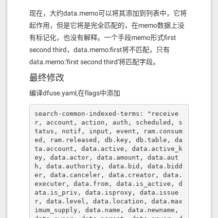
现在，大约data.memo可以将其添加到列表中，它将
起作用，但是它将是完全匹配的，在memo数据上没
有标记化，也没有解释。一个手段memo形式first
second third，data.memo:first将不匹配，只有
data.memo:'first second third'将匹配字段。
最终修改
编译dfuse.yaml,在flags中添加
search-common-indexed-terms: "receive
r, account, action, auth, scheduled, s
tatus, notif, input, event, ram.consum
ed, ram.released, db.key, db.table, da
ta.account, data.active, data.active_k
ey, data.actor, data.amount, data.aut
h, data.authority, data.bid, data.bidd
er, data.canceler, data.creator, data.
executer, data.from, data.is_active, d
ata.is_priv, data.isproxy, data.issue
r, data.level, data.location, data.max
imum_supply, data.name, data.newname, 