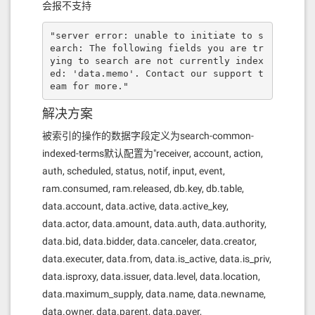
会报不支持
"server error: unable to initiate to s
earch: The following fields you are tr
ying to search are not currently index
ed: 'data.memo'. Contact our support t
eam for more."
解决方案
被索引的操作的数据字段定义为search-common-
indexed-terms默认配置为"receiver, account, action,
auth, scheduled, status, notif, input, event,
ram.consumed, ram.released, db.key, db.table,
data.account, data.active, data.active_key,
data.actor, data.amount, data.auth, data.authority,
data.bid, data.bidder, data.canceler, data.creator,
data.executer, data.from, data.is_active, data.is_priv,
data.isproxy, data.issuer, data.level, data.location,
data.maximum_supply, data.name, data.newname,
data.owner, data.parent, data.payer,