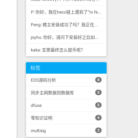
P: 你好，我在heco链上遇到了“tx fee excee...
Peng: 楼主安装成功了吗？我正在同步区块链，一天了，差不多才同...
joyhu: 你好，请问下安装好之后如何获取到bee.yaml配置文...
kaka: 支票最终怎么提币呢？
标签
EOS源码分析
8
同步主网数据到数据库
5
dfuse
5
零知识证明
4
multisig
3