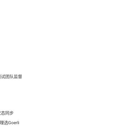
测试团队监督
状态同步
Goerli