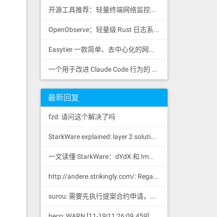
开源工具推荐：轻量终端网络监控工具 RustNet
OpenObserve：轻量级 Rust 日志系统
Easytier 一款简单、去中心化的网状 VPN，支持 WireGuard
一个用于改进 Claude Code 行为的 CLAUDE.md 文件，源自 Andrej Karpathy 对 LLM 编码陷阱的观察。
最新回复
fzd: 请问这个解决了吗
StarkWare explained: la
yer 2 solution provider of dYdX and iMMUTABLE R11; BitKeep News: [...]Layer 2: https://...
一文读懂 StarkWare：dYdX 和 Immutable 背后的 L2 方案 R11; BitKeep 博客: [...]Layer 2:Comparing Laye...
http://andere.strikingly.com/: Regards, Great stuff!
surou: 需要先执行提案合约申请，等待出块节点地址同意后，才会进...
heco: WARN [11-19|11:26:09.459] N...