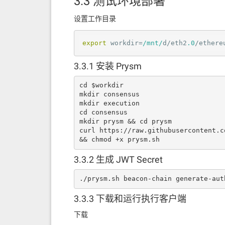
3.3 测试环境部署
设置工作目录
export
 workdir=
/mnt/
d/eth2
.0
/ethere
3.3.1 安装 Prysm
cd $workdir

mkdir consensus

mkdir execution

cd consensus

mkdir prysm && cd prysm

curl https://raw.githubusercontent.c
&& chmod +x prysm.sh
3.3.2 生成 JWT Secret
./prysm.sh beacon-chain generate-aut
3.3.3 下载和运行执行客户端
下载