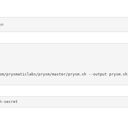
um
om/prysmaticlabs/prysm/master/prysm.sh --output prysm.sh 
h-secret