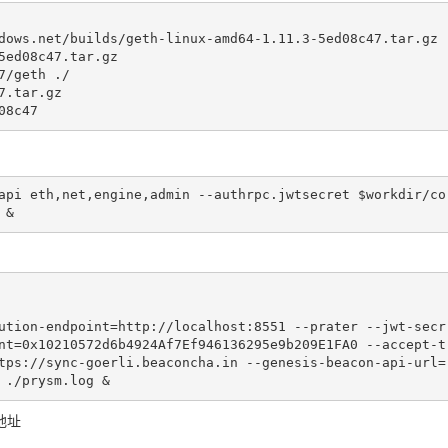
dows.net/builds/geth-linux-amd64-1.11.3-5ed08c47.tar.gz

ed08c47.tar.gz

/geth ./

.tar.gz

08c47
api eth,net,engine,admin --authrpc.jwtsecret $workdir/co
 &
ution-endpoint=http://localhost:8551 --prater --jwt-secr
nt=0x10210572d6b4924Af7Ef946136295e9b209E1FA0 --accept-t
tps://sync-goerli.beaconcha.in --genesis-beacon-api-url=
 ./prysm.log &
收地址