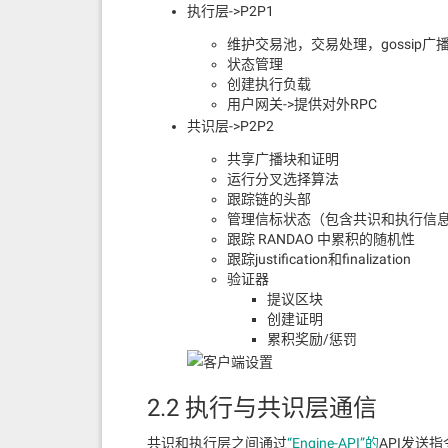
执行层->P2P1
维护交易池，交易处理，gossip广
状态管理
创建执行负载
用户网关->提供对外RPC
共识层->P2P2
共享广播块和证明
运行分叉选择算法
跟踪链的头部
管理信标状态（包含共识和执行信
跟踪 RANDAO 中累积的随机性
跟踪justification和finalization
验证器
提议区块
创建证明
累积奖励/惩罚
2.2 执行与共识层通信
共识和执行层之间通过
“Engine-API”的
API发送指