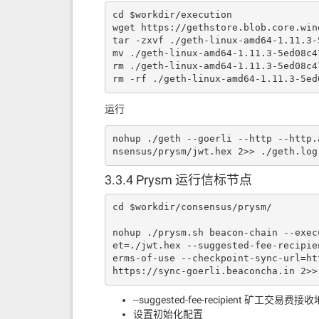
cd $workdir/execution

wget https://gethstore.blob.core.win
tar -zxvf ./geth-linux-amd64-1.11.3-5
mv ./geth-linux-amd64-1.11.3-5ed08c47
rm ./geth-linux-amd64-1.11.3-5ed08c47
rm -rf ./geth-linux-amd64-1.11.3-5ed
运行
nohup ./geth --goerli --http --http.
nsensus/prysm/jwt.hex 2>> ./geth.log
3.3.4 Prysm 运行信标节点
cd $workdir/consensus/prysm/

nohup ./prysm.sh beacon-chain --exec
et=./jwt.hex --suggested-fee-recipie
erms-of-use --checkpoint-sync-url=ht
https://sync-goerli.beaconcha.in 2>>
--suggested-fee-recipient 矿工交易费接
设置初始化配置