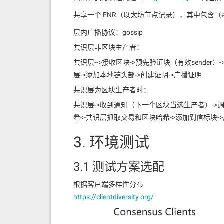
共享一个 ENR（以太坊节点记录），其中包含（eth
层内广播协议：gossip
共识层非区块生产者：
共识层-->接收区块->预先验证块（有效sende
层->添加本地链头部->创建证明->广播证明
共识层为区块生产者时：
共识层->收到通知（下一个区块当选生产者）->调用执
希<-共识层抓取交易和区块哈希->添加到信标块-
3. 环境测试
3.1 测试方案选配
根据客户端多样性分布
https://clientdiversity.org/