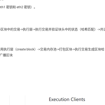
1 密钥和 eth2 密钥）。
r）->区块中的交易->执行层->执行交易并验证块头中的状态（哈希匹配）->共
行层（create block）->交易内存池->打包区块->执行交易生成区块哈
>广播区块