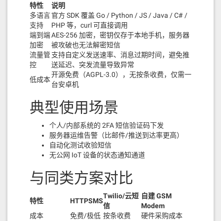
特性
说明
多语言
官方 SDK 覆盖 Go / Python / JS / Java / C# /
支持
PHP 等，curl 可直接调用
端到端
AES-256 加密，密钥仅存于本地手机，服务器
加密
被攻破也无法解密短信
流量管
支持自定义发送速率、消息过期时间，避免推
控
送延迟、突发流量导致异常
开源免费（AGPL-3.0），无按条收费，仅需一
低成本
台安卓机
典型使用场景
个人/内部系统的 2FA 短信验证码下发
服务器运维告警（比邮件/推送到达率更高）
自动化测试收验短信
无公网 IoT 设备的状态通知通道
与同类方案对比
Twilio/云短
自建 GSM
特性
HTTPSMS
信
Modem
成本
免费/极低
按条收费
硬件采购成本