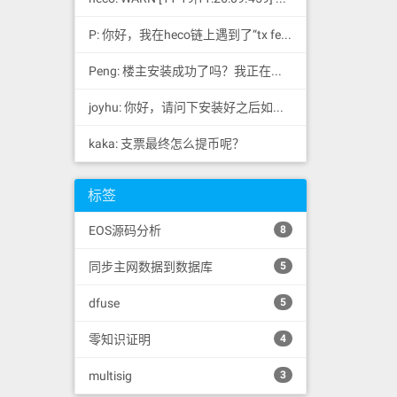
P: 你好，我在heco链上遇到了“tx fee excee...
Peng: 楼主安装成功了吗？我正在同步区块链，一天了，差不多才同...
joyhu: 你好，请问下安装好之后如何获取到bee.yaml配置文...
kaka: 支票最终怎么提币呢？
标签
EOS源码分析
8
同步主网数据到数据库
5
dfuse
5
零知识证明
4
multisig
3