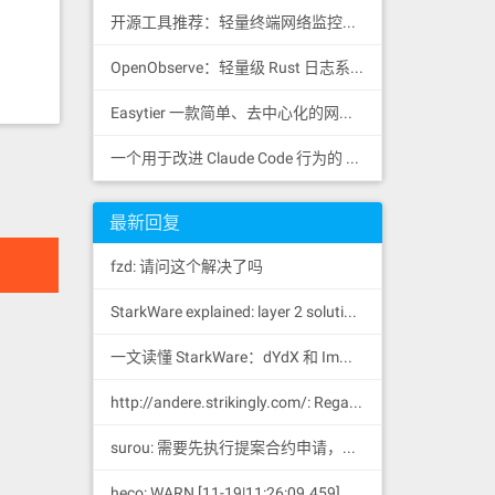
开源工具推荐：轻量终端网络监控工具 RustNet
OpenObserve：轻量级 Rust 日志系统
Easytier 一款简单、去中心化的网状 VPN，支持 WireGuard
一个用于改进 Claude Code 行为的 CLAUDE.md 文件，源自 Andrej Karpathy 对 LLM 编码陷阱的观察。
最新回复
fzd: 请问这个解决了吗
StarkWare explained: la
yer 2 solution provider of dYdX and iMMUTABLE R11; BitKeep News: [...]Layer 2: https://...
一文读懂 StarkWare：dYdX 和 Immutable 背后的 L2 方案 R11; BitKeep 博客: [...]Layer 2:Comparing Laye...
http://andere.strikingly.com/: Regards, Great stuff!
surou: 需要先执行提案合约申请，等待出块节点地址同意后，才会进...
heco: WARN [11-19|11:26:09.459] N...