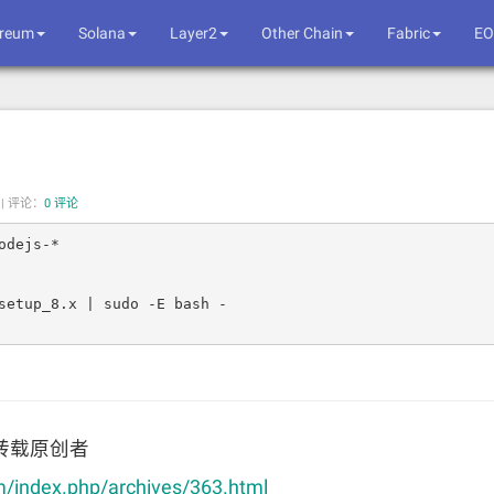
ereum
Solana
Layer2
Other Chain
Fabric
EO
|
评论：
0 评论
dejs-*

setup_8.x | sudo -E bash -

转载原创者
m/index.php/archives/363.html