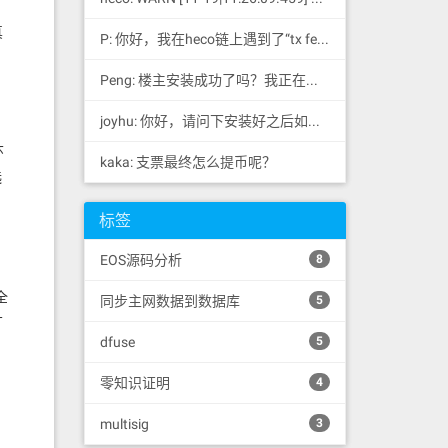
真
P: 你好，我在heco链上遇到了“tx fee excee...
Peng: 楼主安装成功了吗？我正在同步区块链，一天了，差不多才同...
joyhu: 你好，请问下安装好之后如何获取到bee.yaml配置文...
环
kaka: 支票最终怎么提币呢？
选
标签
EOS源码分析
8
全
同步主网数据到数据库
5
广
dfuse
5
零知识证明
4
multisig
3