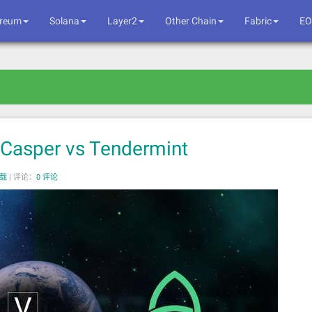
ereum
Solana
Layer2
Other Chain
Fabric
EO
er vs Tendermint
转载
|
评论：
0 评论