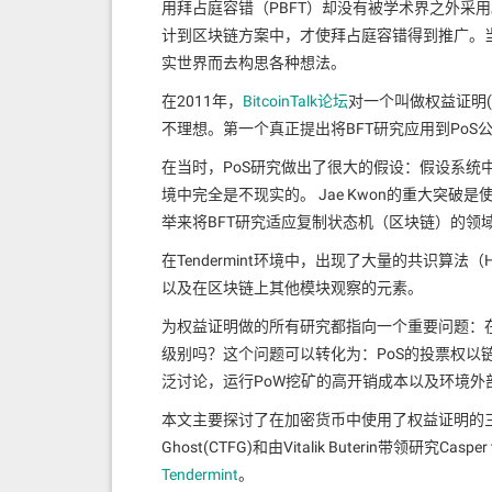
用拜占庭容错（PBFT）却没有被学术界之外采用
计到区块链方案中，才使拜占庭容错得到推广。当
实世界而去构思各种想法。
在2011年，
BitcoinTalk论坛
对一个叫做权益证明(
不理想。第一个真正提出将BFT研究应用到PoS公有区块
在当时，PoS研究做出了很大的假设：假设系
境中完全是不现实的。 Jae Kwon的重大突破是
举来将BFT研究适应复制状态机（区块链）的领
在Tendermint环境中，出现了大量的共识算法（Honey
以及在区块链上其他模块观察的元素。
为权益证明做的所有研究都指向一个重要问题：
级别吗？这个问题可以转化为：PoS的投票权以
泛讨论，运行PoW挖矿的高开销成本以及环境外
本文主要探讨了在加密货币中使用了权益证明的三个主要PoS
Ghost(CTFG)和由Vitalik Buterin带领研究Casper 
Tendermint
。