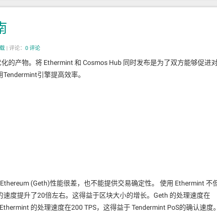
南
转载
|
评论：
0 评论
um 优化的产物。将 Ethermint 和 Cosmos Hub 同时发布是为了双方能够促进
ndermint引擎提高效率。
单一链上期待的投票数
“惩罚”是他们必须分开他们的计算力（非常稀缺的资源）。在现代非简
此模仿物理PoW挖矿的限制。
her”概念或协议内惩罚可以减轻这个攻击。Jae Kwon在同一年
进一步推算了此方
个迭代进展。苛刻以及允许这种惩罚的条件，对于所有的非简并BFT协议都是有
reum (Geth)性能很差，也不能提供交易确定性。 使用 Ethermint 不
操作的速度提升了20倍左右。这得益于区块大小的增长。Geth 的处理速度在
nd)。Ethermint 的处理速度在200 TPS，这得益于 Tendermint PoS的确认速度