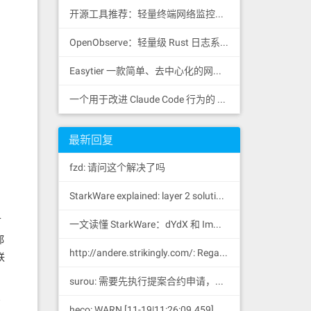
开源工具推荐：轻量终端网络监控工具 RustNet
OpenObserve：轻量级 Rust 日志系统
Easytier 一款简单、去中心化的网状 VPN，支持 WireGuard
一个用于改进 Claude Code 行为的 CLAUDE.md 文件，源自 Andrej Karpathy 对 LLM 编码陷阱的观察。
最新回复
fzd: 请问这个解决了吗
StarkWare explained: la
yer 2 solution provider of dYdX and iMMUTABLE R11; BitKeep News: [...]Layer 2: https://...
可
一文读懂 StarkWare：dYdX 和 Immutable 背后的 L2 方案 R11; BitKeep 博客: [...]Layer 2:Comparing Laye...
都
http://andere.strikingly.com/: Regards, Great stuff!
联
surou: 需要先执行提案合约申请，等待出块节点地址同意后，才会进...
实
heco: WARN [11-19|11:26:09.459] N...