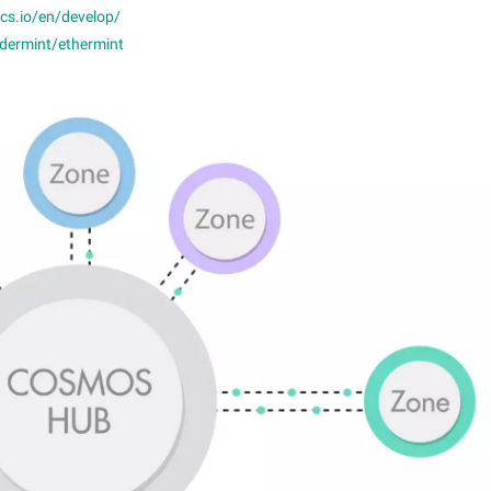
这就产生了一个基本问题，因为这意味着攻击者可以从任意长度的距离建
ocs.io/en/develop/
绑定，激励不从某个高度区块前进行长距离投票就被取消了。换句话说，
ndermint/ethermint
恶意的创造包含之前验证者集的第二条链，这可能导致任意的交易。
必然是“主观”的。当参与网络要求大量的社会信息，那么这个安全模型
，对于当前网络的状态可能会得出不同的结论，因为他们的决策是基于主
全模型必然是“客观的”，因为当前网络状态总是工作量最多的那个状态
们的决策是基于客观信息。
这要求接入到网络中的后续新节点：
金的验证节点
解除绑定之后，代币需要数周到数月的“解冻”时间，用以实现“同步性”前
长度。 这个规则使任何长程分杈无效。