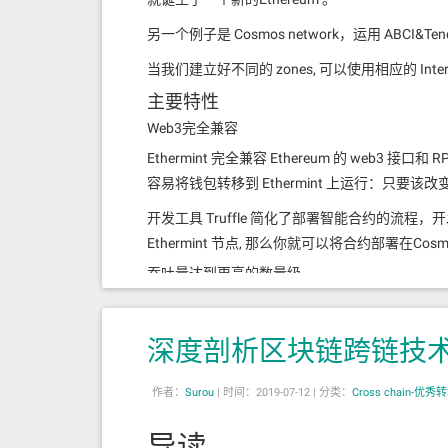
另一个例子是 Cosmos network，运用 ABCI&T
当我们建立好不同的 zones, 可以使用相应的 Inter-
Casper（s）和Tendermint采用一种简单的
主要特性
“解冻”），以防止任何恶意联合验证者 违反安
Web3完全兼容
远程攻击。通过使用时间戳，在CFFG中的长距
Ethermint 完全兼容 Ethereum 的 web
卡特尔形式
容易将钱包转移到 Ethermint 上运行：只要该改
第三，最后的障碍是面临任意价值的任何经济形
开发工具 Truffle 简化了部署智能合约的流程，开发
“加密货币令人难以置信的集中，挖矿算力也是
Ethermint 节点, 那么你就可以将合约部署在
协调比多数相对贫穷验证者之间的协调要容易的
吞吐量达到更高的数量级
——Vlad Zamfir，
Casper的历史第4章节
Tendermint 的 PoS 共识引擎无疑能将大大
Tendermint依靠额外协议管理方法来与寡
共识引擎之上的效果是使得执行智能合约的成本更低。因为 
深度剖析区块链跨链技术C
信息解决卡特尔形成，其中的基本原理是：用户
倍，这意味着不会再因为网络缓慢的交易导致费用上涨。
弃或者投票重新组织受到攻击的区块链。
用。
作者：
Surou
|
时间：2019-07-12 |
分类：
Cross chain-优秀
到目前为止，Vlad的Casper协议是唯一一
不设限的水平扩展
导读
Ethereum 目前的主要问题之一是可扩展性。 Ethe