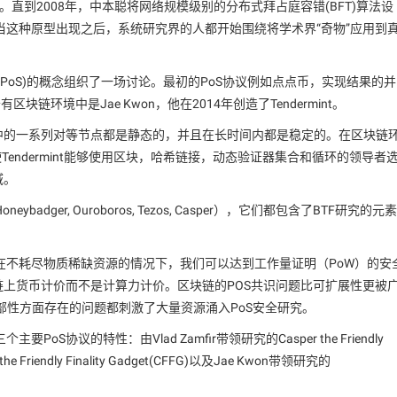
。直到2008年，中本聪将网络规模级别的分布式拜占庭容错(BFT)算法设
这种原型出现之后，系统研究界的人都开始围绕将学术界“奇物”应用到
PoS)的概念组织了一场讨论。最初的PoS协议例如点点币，实现结果的并
链环境中是Jae Kwon，他在2014年创造了Tendermint。
统中的一系列对等节点都是静态的，并且在长时间内都是稳定的。在区块链
使Tendermint能够使用区块，哈希链接，动态验证器集合和循环的领导者
域。
badger, Ouroboros, Tezos, Casper），它们都包含了BTF研究的元素
在不耗尽物质稀缺资源的情况下，我们可以达到工作量证明（PoW）的安
链上货币计价而不是计算力计价。区块链的POS共识问题比可扩展性更被
部性方面存在的问题都刺激了大量资源涌入PoS安全研究。
协议的特性：由Vlad Zamfir带领研究的Casper the Friendly
the Friendly Finality Gadget(CFFG)以及Jae Kwon带领研究的