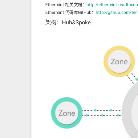
远程攻击来源于用户不得不撤回保证金的权利。
Ethermint 相关文档：
http://ethermint.readthed
一个分杈而不用担心被削减。一旦保证金被解除
Ethermint 代码库GitHub：
http://github.com/te
超过2/3的验证者解除了绑定，那么他们就可以
架构：Hub&Spoke
对于权益证明协议这是相当致命的，因为安全模型
会被称为是“主观的”。一个新节点加入网络之后
信息的，即社会声誉。在相反面，工作量证明的安
新节点对于网络状态的结论总是相同的，因为他
PoS的远程攻击在
弱主观性
模型下进行了纠正，
当前必须是被绑定的。只相信当前有保证
解除绑定保证金必须要经过一个"解冻"期。
（即延迟的消息）
禁止在N个块之前恢复，其中N是保证金的
可选择的将验证者集存放在PoW的链上