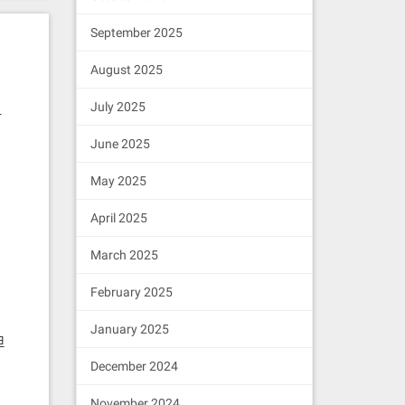
September 2025
August 2025
July 2025
对
June 2025
May 2025
April 2025
并
March 2025
February 2025
帮
January 2025
但
December 2024
。
November 2024