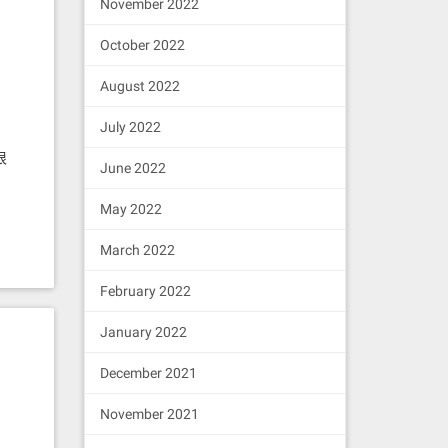
November 2022
October 2022
August 2022
July 2022
很
June 2022
May 2022
March 2022
February 2022
的
会
January 2022
放
December 2021
November 2021
上