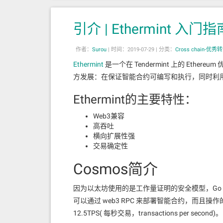
引介 | Ethermint 入门指
作者：
Surou
|
时间：2019-07-29 |
分类：
Cross chain-优秀
Ethermint
是一个在 Tendermint 上的 Ethere
方发展：在保证智能合约可编写和执行，同时利用Te
Ethermint的主要特性：
在简单的PoS设计中竞争链上的期待投票数高于
Web3兼容
高吞吐
在工作量证明中，对于在多个链上进行挖矿的矿工
横向扩展性强
的PoS设计中，这种成本必须嵌入到协议里面以
交易确定性
Vitalik Buterin在2014年1月引入的“slas
Cosmos简介
法
，这是实现Tendermint共识协议的第一
助的，甚至在本文中出现的三种共识都采用了。
因为以太坊使用的是工作量证明的安全模型，Go Ethe
可以通过 web3 RPC 来部署智能合约，而且
远程攻击
12.5TPS( 每秒交易，transactions per seco