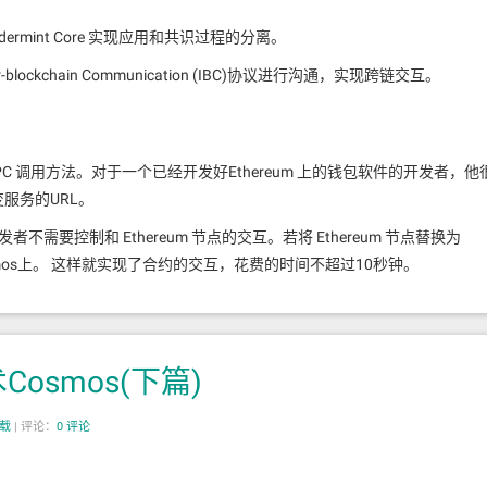
endermint Core 实现应用和共识过程的分离。
blockchain Communication (IBC)协议进行沟通，实现跨链交互。
锁定机制（“Tendermint”中俗称“冻结”）来锁定股权一段时间（几周到几个月后
全。在CFFG算法中，一个分杈选择规则永远只能修改最终块之后的块阻止了
离分叉试图修改比最终块还要更早的块的时候会被协议直接忽略掉。
3 接口和 RPC 调用方法。对于一个已经开发好Ethereum 上的钱包软件的开发者，他
变服务的URL。
式都将面对一个真正的寡头垄断问题，就算本土加密货币也不例外。
者不需要控制和 Ethereum 节点的交互。若将 Ethereum 节点替换为
一样。寡头垄断竞争是很多现实市场的常态。少数相对富有的验证者之间的
Cosmos上。 这样就实现了合约的交互，花费的时间不超过10秒钟。
多。在我们这种情况下，卡特尔形式是完全被预料到的。”
提高Ethermint 的运行速度，这也是它毫无疑问的优势。建立在容许更高吞吐量
头垄断验证者进行对抗。虽然在审查制度方面没有任何协议措施，但依靠带外社
Tendermint 可以处理速度比 Ethereum 虚拟机（EVM）高20
osmos(下篇)
最终将不可避免地注意到卡特尔的形成，社会上也会对此到处八卦，然后
 因此，在 Ethermint 中执行一个合约可节省20到50倍的交易费
转载
|
评论：
0 评论
个明确使用共识内审查激励来打击卡特尔形式一种模式。
reum 处理速度在12.5 TPS，这就是网络到达瓶颈的地方。 Ethermint 的