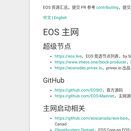
EOS 资源汇总。提交 PR 参考
contributing
，提交 
中文
|
English
EOS 主网
超级节点
https://eos.live
，EOS 竞选节点列表，by Su
https://www.imeos.one/block-producer
，
https://eosnodes.privex.io
，privex.io 出品
GitHub
https://github.com/EOSIO
，官方源码
https://github.com/EOS-Mainnet
，主网源
主网启动相关
https://github.com/eoscanada/eos-bios
，
Canad
Ghostbusters-Testnet
，EOS Core-an EOS m