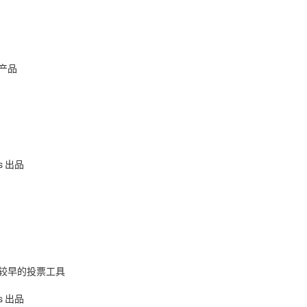
的产品
ns 出品
较早的投票工具
ns 出品