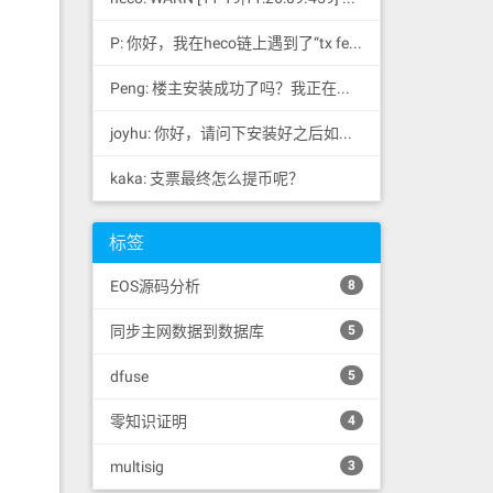
P: 你好，我在heco链上遇到了“tx fee excee...
Peng: 楼主安装成功了吗？我正在同步区块链，一天了，差不多才同...
joyhu: 你好，请问下安装好之后如何获取到bee.yaml配置文...
kaka: 支票最终怎么提币呢？
标签
EOS源码分析
8
同步主网数据到数据库
5
dfuse
5
零知识证明
4
multisig
3