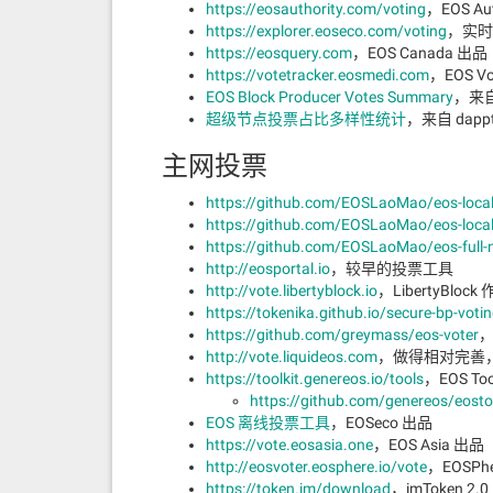
https://eosauthority.com/voting
，EOS Au
https://explorer.eoseco.com/voting
，实时
https://eosquery.com
，EOS Canada 出品
https://votetracker.eosmedi.com
，EOS Vo
EOS Block Producer Votes Summary
，来自 
超级节点投票占比多样性统计
，来自 dappto
主网投票
https://github.com/EOSLaoMao/eos-local
https://github.com/EOSLaoMao/eos-local
https://github.com/EOSLaoMao/eos-full-
http://eosportal.io
，较早的投票工具
http://vote.libertyblock.io
，LibertyBlock
https://tokenika.github.io/secure-bp-voti
https://github.com/greymass/eos-voter
http://vote.liquideos.com
，做得相对完善，开
https://toolkit.genereos.io/tools
，EOS Tool
https://github.com/genereos/eostoo
EOS 离线投票工具
，EOSeco 出品
https://vote.eosasia.one
，EOS Asia 出品
http://eosvoter.eosphere.io/vote
，EOSPh
https://token.im/download
，imToken 2