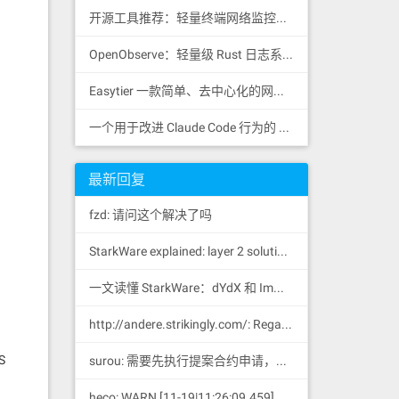
开源工具推荐：轻量终端网络监控工具 RustNet
OpenObserve：轻量级 Rust 日志系统
Easytier 一款简单、去中心化的网状 VPN，支持 WireGuard
一个用于改进 Claude Code 行为的 CLAUDE.md 文件，源自 Andrej Karpathy 对 LLM 编码陷阱的观察。
最新回复
fzd: 请问这个解决了吗
StarkWare explained: la
yer 2 solution provider of dYdX and iMMUTABLE R11; BitKeep News: [...]Layer 2: https://...
一文读懂 StarkWare：dYdX 和 Immutable 背后的 L2 方案 R11; BitKeep 博客: [...]Layer 2:Comparing Laye...
http://andere.strikingly.com/: Regards, Great stuff!
S
surou: 需要先执行提案合约申请，等待出块节点地址同意后，才会进...
heco: WARN [11-19|11:26:09.459] N...