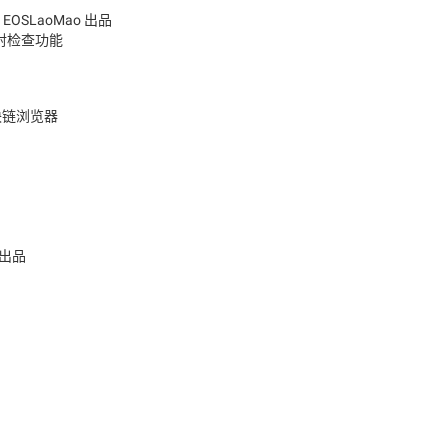
EOSLaoMao 出品
射检查功能
块链浏览器
区出品