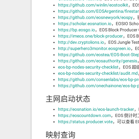
https://github.com/winlin/eostoolkit
，EO
https://github.com/EOSArgentina/firestar
https://github.com/eosnewyork/eospy
，验
https://scholar.eosnation.io
，EOSIO Schol
https://bp.eosgo.io
，EOS Block Produce
https://imeos.one/block-producer
，EOS B
http://dev.cryptolions.io
，EOS Jungle Test
http://superhero3monitor.eosgreen.io
，EO
https://github.com/eostea/EOS-Boot-St
https://github.com/eosauthority/genesis
eos-bp-nodes-security-checklist
，EOS 
eos-bp-nodes-security-checklist/audit.md
https://github.com/consenlabs/eos-bp-pro
https://github.com/onechainone/eos-bp-p
主网启动状态
https://eosnation.io/eos-launch-tracker
，
https://eoscountdown.com
，EOS 倒计时
https://status.producer.vote
，可以查看 E
映射查询