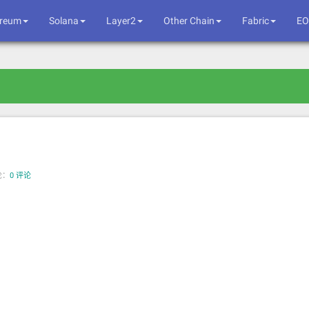
ereum
Solana
Layer2
Other Chain
Fabric
EO
论：
0 评论