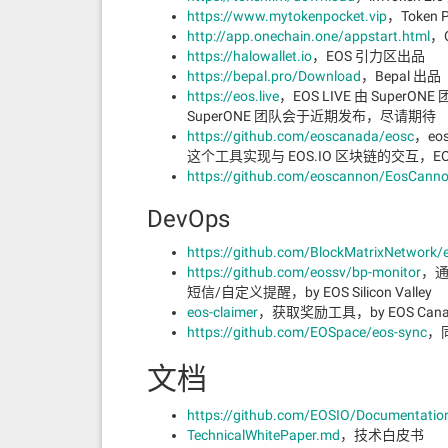
https://www.mytokenpocket.vip
，Token 
http://app.onechain.one/appstart.html
，
https://halowallet.io
，EOS 引力区出品
https://bepal.pro/Download
，Bepal 出品
https://eos.live
，EOS LIVE 由 Sup
SuperONE 团队会于近期发布，尽请期待
https://github.com/eoscanada/eosc
，eo
这个工具实现与 EOS.IO 区块链的交互，EOS
https://github.com/eoscannon/EosCannon
DevOps
https://github.com/BlockMatrixNetwork/e
https://github.com/eossv/bp-monitor
，通
短信/自定义提醒，by EOS Silicon Valley
eos-claimer
，获取奖励工具，by EOS Cana
https://github.com/EOSpace/eos-sync
，同
文档
https://github.com/EOSIO/Documentatio
TechnicalWhitePaper.md
，技术白皮书