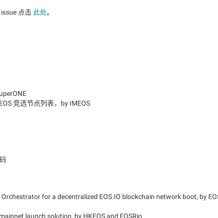
issue 点击
此处
。
perONE
EOS 竞选节点列表，by IMEOS
码
Orchestrator for a decentralized EOS.IO blockchain network boot, by EO
ainnet launch solution, by HKEOS and EOSRio