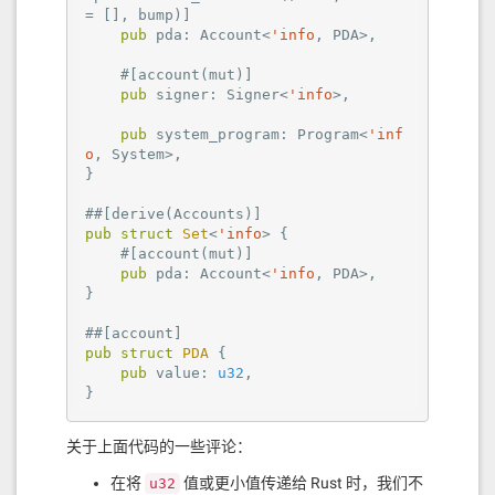
= []
, bump)]

pub
 pda: Account<
'info
, PDA>,

#[account(mut)]
pub
 signer: Signer<
'info
>,

pub
 system_program: Program<
'inf
o
, System>,

}

#
#[derive(Accounts)]
pub
struct
Set
<
'info
> {

#[account(mut)]
pub
 pda: Account<
'info
, PDA>,

}

#
#[account]
pub
struct
PDA
 {

pub
 value: 
u32
,

}
关于上面代码的一些评论：
在将
值或更小值传递给 Rust 时，我们不
u32