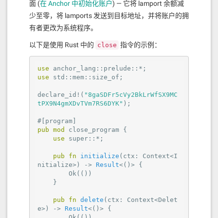
面 (
在 Anchor 中初始化账户
) — 它将 lamport 余额减
少至零，将 lamports 发送到目标地址，并将账户的拥
有者更改为系统程序。
以下是使用 Rust 中的
指令的示例：
close
use
use
 std::mem::size_of;

declare_id!(
"8gaSDFr5cVy2BkLrWfSX9MC
tPX9N4gmXDvTVm7RS6DYK"
);

#[program]
pub
mod
 close_program {

use
 super::*;

pub
fn
initialize
(ctx: Context<I
nitialize>) -> 
Result
<()> {

Ok
(())

    }

pub
fn
delete
(ctx: Context<Delet
e>) -> 
Result
<()> {

Ok
(())
