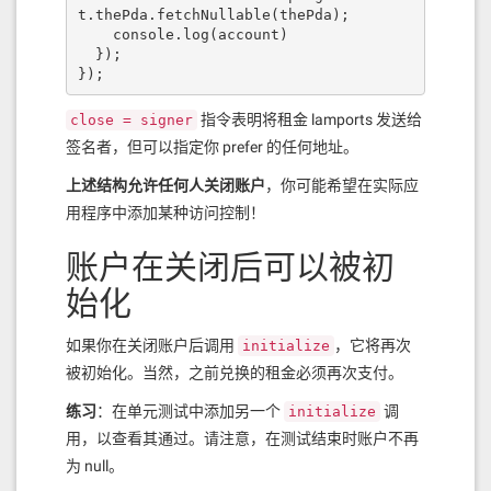
t.thePda.fetchNullable(thePda);

    console.log(account)

  });

});
指令表明将租金 lamports 发送给
close = signer
签名者，但可以指定你 prefer 的任何地址。
上述结构允许任何人关闭账户
，你可能希望在实际应
用程序中添加某种访问控制！
账户在关闭后可以被初
始化
如果你在关闭账户后调用
，它将再次
initialize
被初始化。当然，之前兑换的租金必须再次支付。
练习
：在单元测试中添加另一个
调
initialize
用，以查看其通过。请注意，在测试结束时账户不再
为 null。