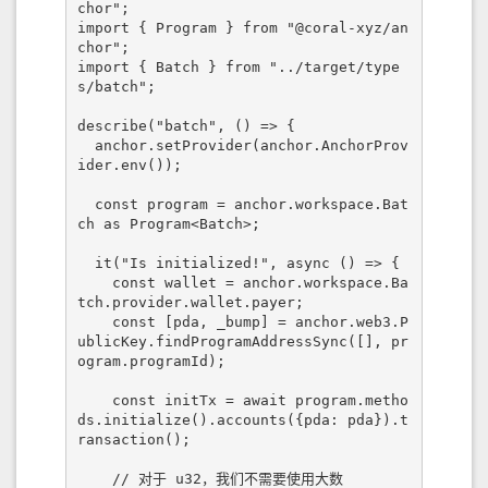
chor";

import { Program } from "@coral-xyz/an
chor";

import { Batch } from "../target/type
s/batch";

describe("batch", () => {

  anchor.setProvider(anchor.AnchorProv
ider.env());

  const program = anchor.workspace.Bat
ch as Program<Batch>;

  it("Is initialized!", async () => {

    const wallet = anchor.workspace.Ba
tch.provider.wallet.payer;

    const [pda, _bump] = anchor.web3.P
ublicKey.findProgramAddressSync([], pr
ogram.programId);

    const initTx = await program.metho
ds.initialize().accounts({pda: pda}).t
ransaction();

    // 对于 u32，我们不需要使用大数
