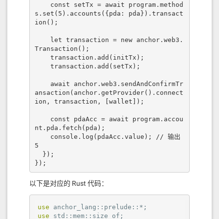
    const setTx = await program.method
s.set(5).accounts({pda: pda}).transact
ion();

    let transaction = new anchor.web3.
Transaction();

    transaction.add(initTx);

    transaction.add(setTx);

    await anchor.web3.sendAndConfirmTr
ansaction(anchor.getProvider().connect
ion, transaction, [wallet]);

    const pdaAcc = await program.accou
nt.pda.fetch(pda);

    console.log(pdaAcc.value); // 输出 
5

  });

});
以下是对应的 Rust 代码：
use
use
 std::mem::size_of;
