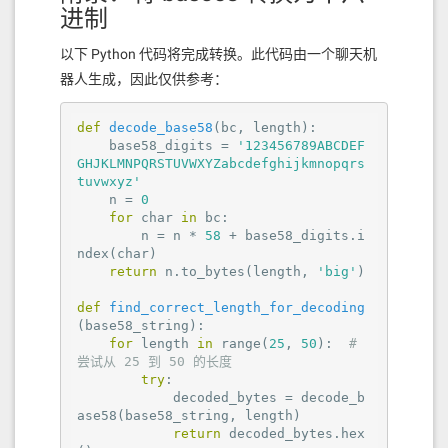
进制
以下 Python 代码将完成转换。此代码由一个聊天机
器人生成，因此仅供参考：
def
decode_base58
(bc, length)
:
    base58_digits = 
'123456789ABCDEF
GHJKLMNPQRSTUVWXYZabcdefghijkmnopqrs
tuvwxyz'
    n = 
0
for
 char 
in
 bc:

        n = n * 
58
 + base58_digits.i
ndex(char)

return
 n.to_bytes(length, 
'big'
)

def
find_correct_length_for_decoding
(base58_string)
:
for
 length 
in
 range(
25
, 
50
):  
# 
尝试从 25 到 50 的长度
try
:

            decoded_bytes = decode_b
ase58(base58_string, length)

return
 decoded_bytes.hex