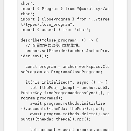
chor";

import { Program } from "@coral-xyz/an
chor";

import { CloseProgram } from "../targe
t/types/close_program";

import { assert } from "chai";

describe("close_program", () => {

  // 配置客户端以使用本地集群。

  anchor.setProvider(anchor.AnchorProv
ider.env());

  const program = anchor.workspace.Clo
seProgram as Program<CloseProgram>;

  it("Is initialized!", async () => {

    let [thePda, _bump] = anchor.web3.
PublicKey.findProgramAddressSync([], p
rogram.programId);

    await program.methods.initialize
().accounts({thePda: thePda}).rpc();

    await program.methods.delete().acc
ounts({thePda: thePda}).rpc();

    let account = await program.accoun