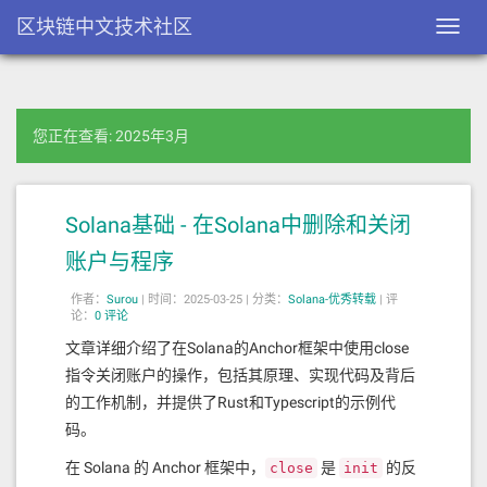
区块链中文技术社区
Toggl
navig
您正在查看: 2025年3月
Solana基础 - 在Solana中删除和关闭
账户与程序
作者：
Surou
|
时间：2025-03-25 |
分类：
Solana-优秀转载
|
评
论：
0 评论
文章详细介绍了在Solana的Anchor框架中使用close
指令关闭账户的操作，包括其原理、实现代码及背后
的工作机制，并提供了Rust和Typescript的示例代
码。
在 Solana 的 Anchor 框架中，
是
的反
close
init