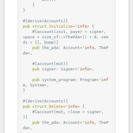
    }

}

#[derive(Accounts)]
pub
struct
Initialize
<
'info
> {

#[account(init, payer = signer, 
space = size_of::<ThePda>() + 8, see
ds = []
, bump)]

pub
 the_pda: Account<
'info
, TheP
da>,

#[account(mut)]
pub
 signer: Signer<
'info
>,

pub
 system_program: Program<
'inf
o
, System>,

}

#[derive(Accounts)]
pub
struct
Delete
<
'info
> {

#[account(mut, close = signer, 
)]
pub
 the_pda: Account<
'info
, TheP
da>,
