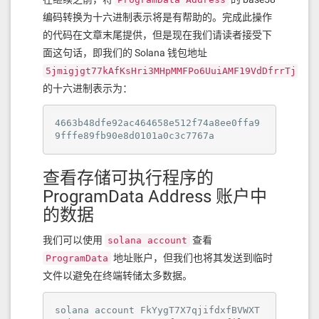
编码转换为十六进制表示将是有帮助的。完成此操作
的代码在文章末尾提供，但是现在我们请读者接受下
面这句话，即我们的 Solana 钱包地址
5jmigjgt77kAfKsHri3MHpMMFPo6UuiAMF19VdDfrrTj
的十六进制表示为：
4663b48dfe92ac464658e512f74a8ee0ffa9
9fffe89fb90e8d0101a0c3c7767a
查看存储可执行程序的
ProgramData Address 账户中
的数据
我们可以使用
查看
solana account
地址账户，但我们也将其发送到临时
ProgramData
文件以避免在终端转储太多数据。
solana account FkYygT7X7qjifdxfBVWXT