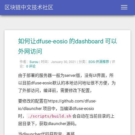
区块链中文技术社区
Toggl
navig
如何让dfuse-eosio 的dashboard 可以
外网访问
作者：
Surou
|
时间：January 30, 2021 |
分类：
EOS-开源推荐
|
评
论：
0 评论
由于部署的服务器一般为server版，没有UI界面，所
以目前dfuse-eosio默认的本地访问地址很不方便，为
了外部访问，编译前，需要修改下配置，
要修改的配置在https://github.com/dfuse-
io/dlauncher 项目中，当编译dfuse-eosio
时，
会自动在当前目录的上
./scripts/build.sh
层目录下，获取dlauncher源码。
当dlauncher代码获取完，再将