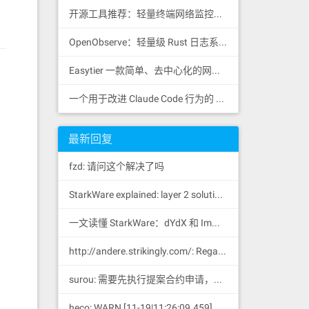
开源工具推荐：轻量终端网络监控工具 RustNet
OpenObserve：轻量级 Rust 日志系统
Easytier 一款简单、去中心化的网状 VPN，支持 WireGuard
一个用于改进 Claude Code 行为的 CLAUDE.md 文件，源自 Andrej Karpathy 对 LLM 编码陷阱的观察。
最新回复
fzd: 请问这个解决了吗
StarkWare explained: la
yer 2 solution provider of dYdX and iMMUTABLE R11; BitKeep News: [...]Layer 2: https://...
一文读懂 StarkWare：dYdX 和 Immutable 背后的 L2 方案 R11; BitKeep 博客: [...]Layer 2:Comparing Laye...
！
http://andere.strikingly.com/: Regards, Great stuff!
surou: 需要先执行提案合约申请，等待出块节点地址同意后，才会进...
heco: WARN [11-19|11:26:09.459] N...