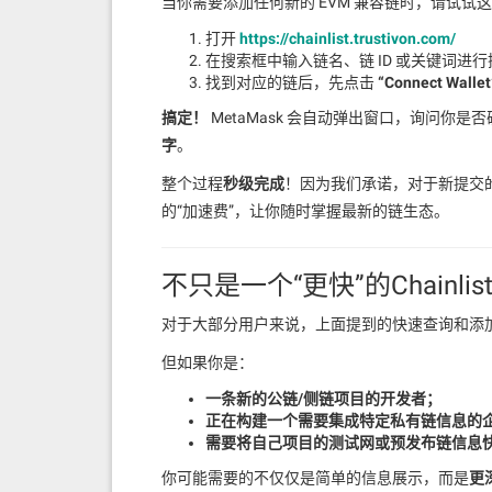
当你需要添加任何新的 EVM 兼容链时，请试试
打开
https://chainlist.trustivon.com/
在搜索框中输入链名、链 ID 或关键词进
找到对应的链后，先点击
“Connect Wa
搞定！
MetaMask 会自动弹出窗口，询问你
字
。
整个过程
秒级完成
！因为我们承诺，对于新提交
的“加速费”，让你随时掌握最新的链生态。
不只是一个“更快”的Chainl
对于大部分用户来说，上面提到的快速查询和添
但如果你是：
一条新的公链/侧链项目的开发者；
正在构建一个需要集成特定私有链信息的
需要将自己项目的测试网或预发布链信息
你可能需要的不仅仅是简单的信息展示，而是
更