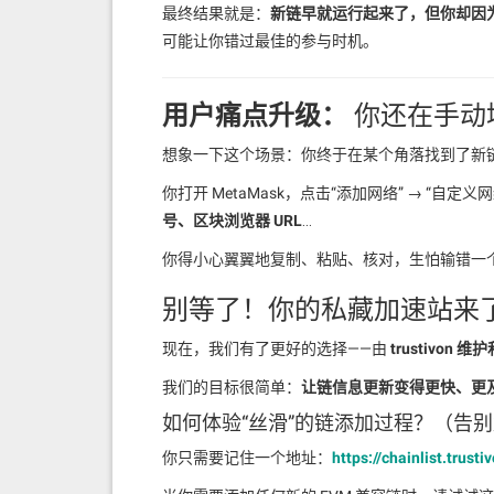
最终结果就是：
新链早就运行起来了，但你却因
可能让你错过最佳的参与时机。
用户痛点升级：
你还在手动
想象一下这个场景：你终于在某个角落找到了新
你打开 MetaMask，点击“添加网络” → “自
号、区块浏览器 URL
…
你得小心翼翼地复制、粘贴、核对，生怕输错一
别等了！你的私藏加速站来
现在，我们有了更好的选择——由
trustivon 维
我们的目标很简单：
让链信息更新变得更快、更
如何体验“丝滑”的链添加过程？（告
你只需要记住一个地址：
https://chainlist.trust