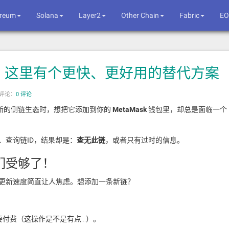
ereum
Solana
Layer2
Other Chain
Fabric
EO
ist？这里有个更快、更好用的替代方案
评论：
0 评论
新的侧链生态时，想把它添加到你的
MetaMask
钱包里，却总是面临一个
链名、查询链ID，结果却是：
查无此链
，或者只有过时的信息。
们受够了！
但它的更新速度简直让人焦虑。想添加一条新链？
。
要付费（这操作是不是有点…）。