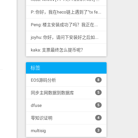
P: 你好，我在heco链上遇到了“tx fee excee...
Peng: 楼主安装成功了吗？我正在同步区块链，一天了，差不多才同...
joyhu: 你好，请问下安装好之后如何获取到bee.yaml配置文...
kaka: 支票最终怎么提币呢？
标签
EOS源码分析
8
同步主网数据到数据库
5
dfuse
5
零知识证明
4
multisig
3