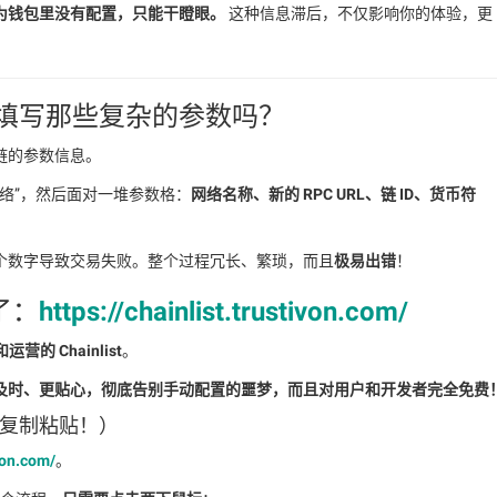
为钱包里没有配置，只能干瞪眼。
这种信息滞后，不仅影响你的体验，更
填写那些复杂的参数吗？
链的参数信息。
定义网络”，然后面对一堆参数格：
网络名称、新的 RPC URL、链 ID、货币符
个数字导致交易失败。整个过程冗长、繁琐，而且
极易出错
！
了：
https://chainlist.trustivon.com/
护和运营的 Chainlist
。
及时、更贴心，彻底告别手动配置的噩梦，而且对用户和开发者完全免费
别复制粘贴！）
ivon.com/
。