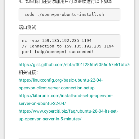
4、如果我们还要添加用户可以继续运行以下脚本
 sudo ./openvpn-ubuntu-install.sh
端口测试
nc -vuz 159.135.192.235 1194

// Connection to 159.135.192.235 1194 
port [udp/openvpn] succeeded!
https://gist.github.com/ebta/301f286fa9056d67e61bfc7ced
相关链接：
https://linuxconfig.org/basic-ubuntu-22-04-
openvpn-client-server-connection-setup
https://kifarunix.com/install-and-setup-openvpn-
server-on-ubuntu-22-04/
https://www.cyberciti.biz/faq/ubuntu-20-04-lts-set-
up-openvpn-server-in-5-minutes/