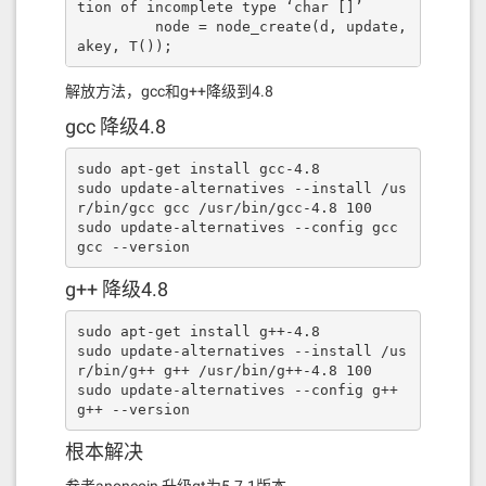
tion of incomplete type ‘char []’

         node = node_create(d, update, 
akey, T());
解放方法，gcc和g++降级到4.8
gcc 降级4.8
sudo apt-get install gcc-4.8

sudo update-alternatives --install /us
r/bin/gcc gcc /usr/bin/gcc-4.8 100

sudo update-alternatives --config gcc

gcc --version
g++ 降级4.8
sudo apt-get install g++-4.8

sudo update-alternatives --install /us
r/bin/g++ g++ /usr/bin/g++-4.8 100

sudo update-alternatives --config g++

g++ --version
根本解决