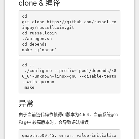
clone & 编译
cd

git clone https://github.com/russellco
inpay/russellcoin.git

cd russellcoin

./autogen.sh

cd depends

make -j`nproc`
cd ..

 ./configure --prefix=`pwd`/depends/x8
6_64-unknown-linux-gnu --disable-tests 
--with-gui=no

 make
异常
由于当前链代码依赖得qt版本为4.6.4，当前系统gcc
和 g++ 较高版本时，会导致语法错误
qmap.h:509:45: error: value-initializa