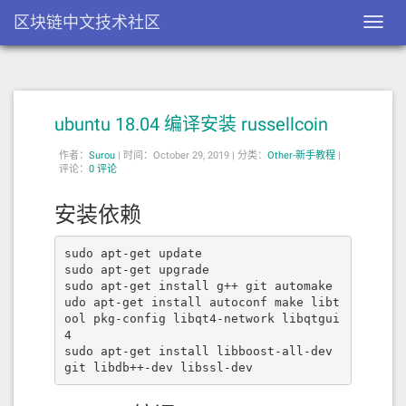
区块链中文技术社区
Toggl
navig
ubuntu 18.04 编译安装 russellcoin
作者：
Surou
|
时间：October 29, 2019 |
分类：
Other-新手教程
|
评论：
0 评论
安装依赖
sudo apt-get update

sudo apt-get upgrade

sudo apt-get install g++ git automake

udo apt-get install autoconf make libt
ool pkg-config libqt4-network libqtgui
4

sudo apt-get install libboost-all-dev  
git libdb++-dev libssl-dev