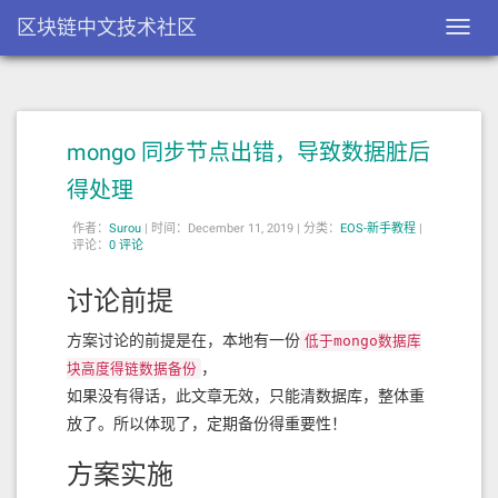
区块链中文技术社区
Toggl
navig
mongo 同步节点出错，导致数据脏后
得处理
作者：
Surou
|
时间：December 11, 2019 |
分类：
EOS-新手教程
|
评论：
0 评论
讨论前提
方案讨论的前提是在，本地有一份
低于mongo数据库
，
块高度得链数据备份
如果没有得话，此文章无效，只能清数据库，整体重
放了。所以体现了，定期备份得重要性！
方案实施