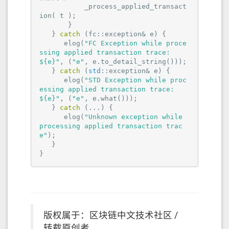
           _process_applied_transact
ion( t );

       }

   } 
catch
 (fc::exception& e) {

      elog(
"FC Exception while proce
ssing applied transaction trace: 
${e}"
, (
"e"
, e.to_detail_string()));

   } 
catch
 (
std
::exception& e) {

      elog(
"STD Exception while proc
essing applied transaction trace: 
${e}"
, (
"e"
, e.what()));

   } 
catch
 (...) {

      elog(
"Unknown exception while 
processing applied transaction trac
e"
);

   }

}
版权属于：区块链中文技术社区 /
转载原创者