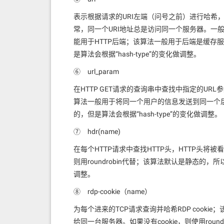
表示根据请求的URI左端（问号之前）进行哈希
常，同一个URI地址总是访问同一个服务器。一
能用于HTTP后端；该算法一般用于后端是缓存
是算法会根据“hash-type”的变化做调整。
⑥ url_param
在HTTP GET请求的查询串中查找
中指定的URL
算法一般用于将同一个用户的信息发送到同一个
的，但是算法会根据“hash-type”的变化做调整。
⑦ hdr(name)
在每个HTTP请求中查找HTTP头
，HTTP头
将被看
则用roundrobin代替；该算法默认是静态的，
调整。
⑧ rdp-cookie（name）
为每个进来的TCP请求查询并哈希RDP cookie
；
给同一台服务器。如果没有cookie，则使用ro