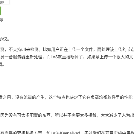
你
l协议。
测，不支持url来检测。比如用户正在上传一个文件，而处理该上传的节
切到另一台服务器重新处理，而LVS就直接断掉了，如果是上传一个很大的文
满。
分发之用，没有流量的产生，这个特点也决定了它在负载均衡软件里的性能
，因为没有可太多配置的东西，所以并不需要太多接触，大大减少了人为
整的双机热备方案，如LVS+Keepalived，不过我们在项目实施中用