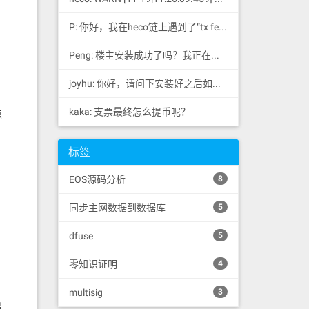
P: 你好，我在heco链上遇到了“tx fee excee...
Peng: 楼主安装成功了吗？我正在同步区块链，一天了，差不多才同...
joyhu: 你好，请问下安装好之后如何获取到bee.yaml配置文...
kaka: 支票最终怎么提币呢？
点
标签
EOS源码分析
8
同步主网数据到数据库
5
dfuse
5
零知识证明
4
出
multisig
3
得