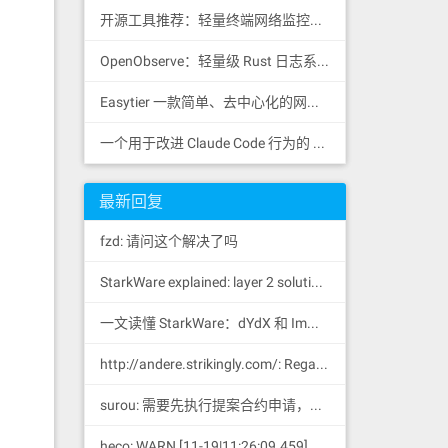
开源工具推荐：轻量终端网络监控工具 RustNet
OpenObserve：轻量级 Rust 日志系统
，
Easytier 一款简单、去中心化的网状 VPN，支持 WireGuard
一个用于改进 Claude Code 行为的 CLAUDE.md 文件，源自 Andrej Karpathy 对 LLM 编码陷阱的观察。
最新回复
fzd: 请问这个解决了吗
StarkWare explained: la
yer 2 solution provider of dYdX and iMMUTABLE R11; BitKeep News: [...]Layer 2: https://...
一文读懂 StarkWare：dYdX 和 Immutable 背后的 L2 方案 R11; BitKeep 博客: [...]Layer 2:Comparing Laye...
http://andere.strikingly.com/: Regards, Great stuff!
surou: 需要先执行提案合约申请，等待出块节点地址同意后，才会进...
heco: WARN [11-19|11:26:09.459] N...