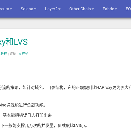
ereum
Solana
Layer2
Other Chain
Fabric
EO
xy和LVS
新手教程
|
评论：
0 评论
些分流的策略，如针对域名、目录结构，它的正规规则比HAProxy更为强大
ping通就能进行负载功能。
便，基本能把错误日志打印出来。
下一般能支撑几万次的并发量，负载度比LVS小。