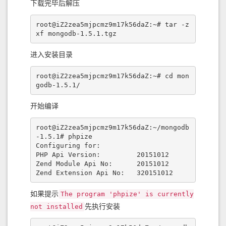
下载完毕后解压
root@iZ2zea5mjpcmz9m17k56daZ:~# tar -z
xf mongodb-1.5.1.tgz 
进入安装目录
root@iZ2zea5mjpcmz9m17k56daZ:~# cd mon
godb-1.5.1/
开始编译
root@iZ2zea5mjpcmz9m17k56daZ:~/mongodb
-1.5.1# phpize

Configuring for:

PHP Api Version:         20151012

Zend Module Api No:      20151012

Zend Extension Api No:   320151012
如果提示
The program 'phpize' is currently
先执行安装
not installed