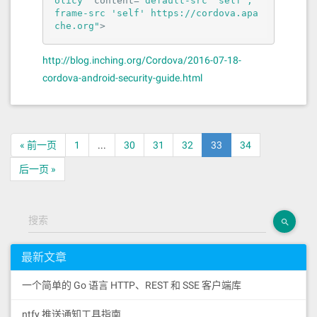
olicy"
content
=
"default-src 'self'; 
mongodb_and_php7
frame-src 'self' https://cordova.apa
che.org"
>
http://blog.inching.org/Cordova/2016-07-18-
cordova-android-security-guide.html
« 前一页
1
...
30
31
32
33
34
后一页 »
搜索
最新文章
一个简单的 Go 语言 HTTP、REST 和 SSE 客户端库
ntfy 推送通知工具指南