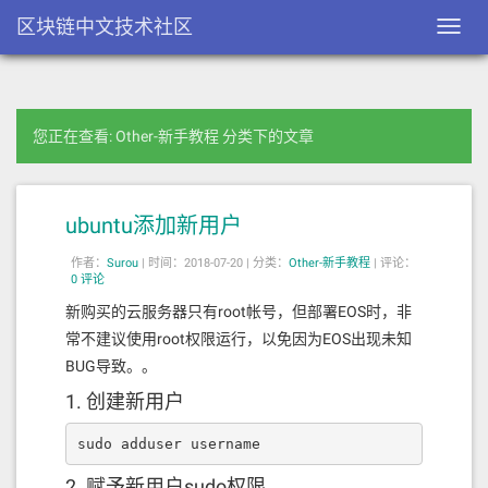
区块链中文技术社区
Toggl
navig
您正在查看: Other-新手教程 分类下的文章
ubuntu添加新用户
作者：
Surou
|
时间：2018-07-20 |
分类：
Other-新手教程
|
评论：
0 评论
新购买的云服务器只有root帐号，但部署EOS时，非
常不建议使用root权限运行，以免因为EOS出现未知
BUG导致。。
1. 创建新用户
sudo adduser username
2. 赋予新用户sudo权限