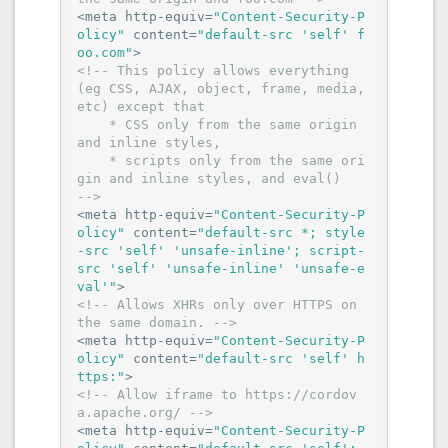
      int(
-1
)

<
meta
http-equiv
=
"Content-Security-P
    }

olicy"
content
=
"default-src 'self' f
  }

oo.com"
>
}
<!-- This policy allows everything 
(eg CSS, AJAX, object, frame, media, 
etc) except that 

    * CSS only from the same origin 
查看当前php使用的php.ini
and inline styles,

    * scripts only from the same ori
终端输入
查看
php --ini
Loaded
gin and inline styles, and eval()

Configuration File
-->
<
meta
http-equiv
=
"Content-Security-P
打开PHP Error输出
olicy"
content
=
"default-src *; style
打开当前使用 php.ini 修改
-src 'self' 'unsafe-inline'; script-
display_errors
src 'self' 'unsafe-inline' 'unsafe-e
= On
val'"
>
<!-- Allows XHRs only over HTTPS on 
PHP log目录
/var/log/apache2
the same domain. -->
<
meta
http-equiv
=
"Content-Security-P
查看PHP版本
php -v
olicy"
content
=
"default-src 'self' h
ttps:"
>
查看PHP扩展目录
php -i | grep
<!-- Allow iframe to https://cordov
extension_dir
a.apache.org/ -->
<
meta
http-equiv
=
"Content-Security-P
相关推荐：
Ubuntu彻底删除PHP7.0