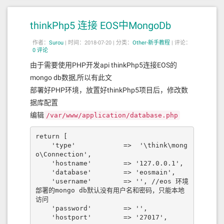
thinkPhp5 连接 EOS中MongoDb
作者：
Surou
|
时间：2018-07-20 |
分类：
Other-新手教程
|
评论：
0 评论
由于需要使用PHP开发api thinkPhp5连接EOS的
mongo db数据,所以有此文
部署好PHP环境，放置好thinkPhp5项目后，修改数
据库配置
编辑
/var/www/application/database.php
return [

    'type'            =>  '\think\mong
o\Connection',

    'hostname'        => '127.0.0.1',

    'database'        => 'eosmain',

    'username'        => '', //eos 环境
部署的mongo db默认没有用户名和密码，只能本地
访问

    'password'        => '',

    'hostport'        => '27017',