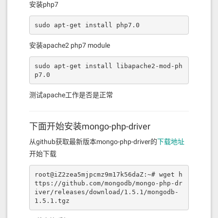
安装php7
sudo apt-get install php7.0
安装apache2 php7 module
sudo apt-get install libapache2-mod-ph
p7.0
测试apache工作是否是正常
下面开始安装mongo-php-driver
从github获取最新版本mongo-php-driver的
下载地址
开始下载
root@iZ2zea5mjpcmz9m17k56daZ:~# wget h
ttps://github.com/mongodb/mongo-php-dr
iver/releases/download/1.5.1/mongodb-
1.5.1.tgz