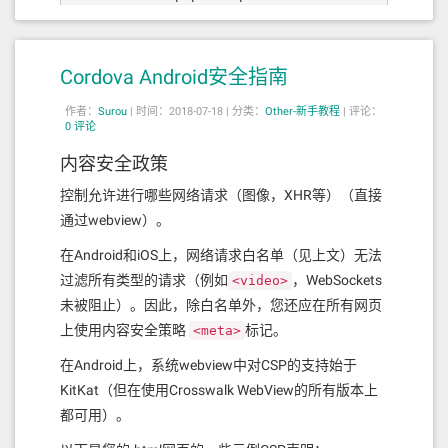
ice appache2 restart
在/var/www/html/中新建test.php进行测试
Cordova Android安全指南
<?php
作者：
Surou
|
时间：2018-07-18 |
分类：
Other-新手教程
|
评论：
// http://php.net/manual/en/class.mo
0 评论
ngodb-driver-manager.php
$manager = 
new
 MongoDB\Driver\Manage
内容安全政策
echo
'<pre>'
;

控制允许进行哪些网络请求（图像，XHR等）（直接
通过webview）。
echo
'</pre>'
exit
;
在Android和iOS上，网络请求白名单（见上文）无法
过滤所有类型的请求（例如
，WebSockets
<video>
查看网址此文件返回如下，及配置完成
未被阻止）。因此，除白名单外，您还应在所有网页
上使用内容安全策略
标记。
<meta>
object(MongoDB\Driver\Manager)
#1 (2) 
{
在Android上，系统webview中对CSP的支持始于
  [
"uri"
]=>

KitKat（但在使用Crosswalk WebView的所有版本上
  string(
20
) 
"mongodb://127.0.0.1/"
都可用）。
  [
"cluster"
]=>

array
(
1
) {
