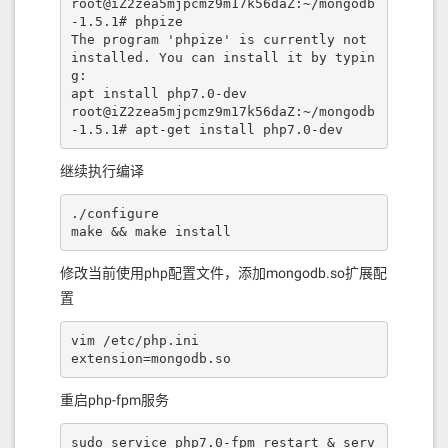
root@iZ2zea5mjpcmz9m17k56daZ:~/mongodb
-1.5.1# phpize

The program 'phpize' is currently not 
installed. You can install it by typin
g:

apt install php7.0-dev

root@iZ2zea5mjpcmz9m17k56daZ:~/mongodb
-1.5.1# apt-get install php7.0-dev
继续执行编译
./configure

make && make install
修改当前使用php配置文件，添加mongodb.so扩展配
置
vim /etc/php.ini

extension=mongodb.so
重启php-fpm服务
sudo service php7.0-fpm restart & serv