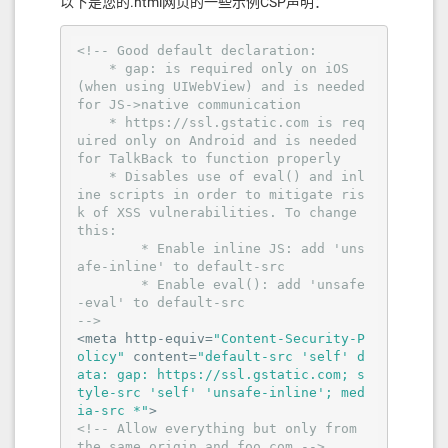
以下是您的.html网页的一些示例CSP声明：
    [
0
]=>

array
(
11
) {

      [
"host"
]=>

<!-- Good default declaration:

      string(
9
) 
"127.0.0.1"
    * gap: is required only on iOS 
      [
"port"
]=>

(when using UIWebView) and is needed 
      int(
27017
)

for JS->native communication

      [
"type"
]=>

    * https://ssl.gstatic.com is req
      int(
0
)

uired only on Android and is needed 
      [
"is_primary"
]=>

for TalkBack to function properly

      bool(
false
)

    * Disables use of eval() and inl
      [
"is_secondary"
]=>

ine scripts in order to mitigate ris
      bool(
false
)

k of XSS vulnerabilities. To change 
      [
"is_arbiter"
]=>

this:

      bool(
false
)

        * Enable inline JS: add 'uns
      [
"is_hidden"
]=>

afe-inline' to default-src

      bool(
false
)

        * Enable eval(): add 'unsafe
      [
"is_passive"
]=>

-eval' to default-src

      bool(
false
)

-->
      [
"tags"
]=>

<
meta
http-equiv
=
"Content-Security-P
array
(
0
) {

olicy"
content
=
"default-src 'self' d
      }

ata: gap: https://ssl.gstatic.com; s
      [
"last_is_master"
]=>

tyle-src 'self' 'unsafe-inline'; med
array
(
0
) {

ia-src *"
>
      }

<!-- Allow everything but only from 
      [
"round_trip_time"
]=>

the same origin and foo.com -->