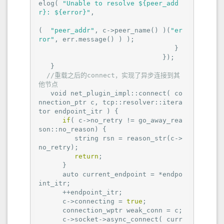
elog( 
"Unable to resolve ${peer_add
r}: ${error}"
,

(  
"peer_addr"
, c->peer_name() )(
"er
ror"
, err.message() ) );

                                  }

                               });

   }

//重载之后的connect，实现了异步连接到其
他节点
   void net_plugin_impl::connect( co
nnection_ptr c, tcp::resolver::itera
tor endpoint_itr ) {

if
( c->no_retry != go_away_rea
son::no_reason) {

         string rsn = reason_str(c->
no_retry);

return
;

      }

      auto current_endpoint = *endpo
int_itr;

      ++endpoint_itr;

      c->connecting = 
true
;

      connection_wptr weak_conn = c;

      c->socket->async_connect( curr