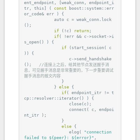
ent_endpoint, [weak_conn, endpoint_i
tr, this] ( 
const
 boost::system::err
or_code& err ) {

            auto c = weak_conn.lock
();

if
 (!c) 
return
;

if
( !err && c->socket->i
s_open() ) {

if
 (start_session( c 
)) {

                  c->send_handshake 
();   
//连接上之后，给其他节点发送握手消
息，可见握手消息是非常重要的，下一步重要调试
握手消息的报文内容
               }

            } 
else
 {

if
( endpoint_itr != t
cp::resolver::iterator() ) {

                  close(c);

                  connect( c, endpoi
nt_itr );

               }

else
 {

                  elog( 
"connection 
failed to ${peer}: ${error}"
,
