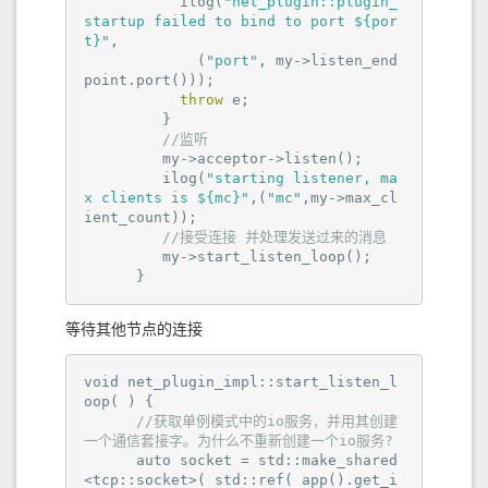
           ilog(
"net_plugin::plugin_
startup failed to bind to port ${por
t}"
,

             (
"port"
, my->listen_end
point.port()));

throw
 e;

         }

//监听
         my->acceptor->listen();

         ilog(
"starting listener, ma
x clients is ${mc}"
,(
"mc"
,my->max_cl
ient_count));

//接受连接 并处理发送过来的消息
         my->start_listen_loop();

      }
等待其他节点的连接
void net_plugin_impl::start_listen_l
oop( ) {

//获取单例模式中的io服务，并用其创建
一个通信套接字。为什么不重新创建一个io服务?   
      auto socket = std::make_shared
<tcp::socket>( std::ref( app().get_i