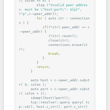
|| colon == 
0
) {

         elog (
"Invalid peer addres
s. must be \"host:port\": ${p}"
, 
(
"p"
,c->peer_addr));

for
 ( auto itr : connection
s ) {

if
((*itr).peer_addr == c
->peer_addr) {

               (*itr).reset();

               close(itr);

               connections.erase(it
r);

break
;

            }

         }

return
;

      }

      auto host = c->peer_addr.subst
r( 
0
, colon );

      auto port = c->peer_addr.subst
r( colon + 
1
);

      idump((host)(port));

      tcp::resolver::query query( tc
p::v4(), host.c_str(), port.c_str() 