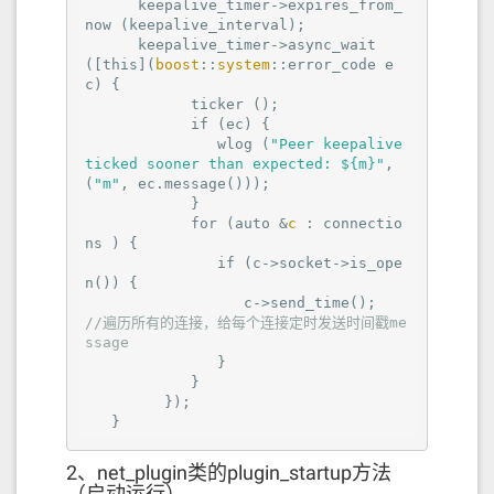
keepalive_timer-
>
expires_from_
now
 (keepalive_interval);

keepalive_timer-
>
async_wait
([this](
boost
::
system
::error_code e
c) {

ticker
 ();

if
 (ec) {

wlog
 (
"Peer keepalive 
ticked sooner than expected: ${m}"
, 
(
"m"
, ec.message()));

            }

for
 (auto &
c 
: connectio
ns ) {

if
 (c->socket->is_ope
n()) {

c-
>
send_time
();  
//遍历所有的连接，给每个连接定时发送时间戳me
ssage
               }

            }

         });

   }
2、net_plugin类的plugin_startup方法
（启动运行）