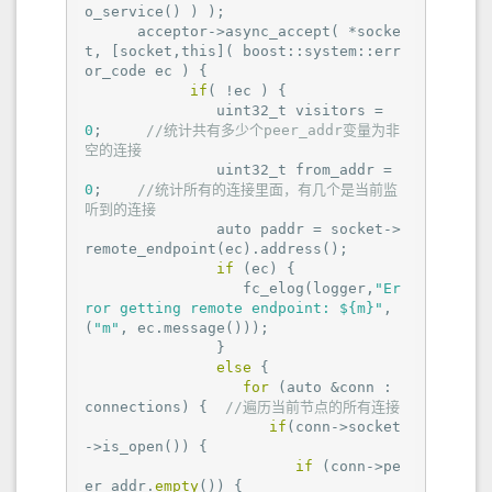
o_service() ) );

      acceptor->async_accept( *socke
t, [socket,this]( boost::system::err
or_code ec ) {

if
( !ec ) {

               uint32_t visitors = 
0
;     
//统计共有多少个peer_addr变量为非
空的连接
               uint32_t from_addr = 
0
;    
//统计所有的连接里面，有几个是当前监
听到的连接
               auto paddr = socket->
remote_endpoint(ec).address();

if
 (ec) {

                  fc_elog(logger,
"Er
ror getting remote endpoint: ${m}"
,
(
"m"
, ec.message()));

               }

else
 {

for
 (auto &conn : 
connections) {  
//遍历当前节点的所有连接
if
(conn->socket
->is_open()) {

if
 (conn->pe
er_addr.
empty
()) {
