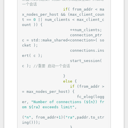
一个会话
if
( from_addr < ma
x_nodes_per_host && (max_client_coun
t == 
0
 || num_clients < max_client_c
ount )) {

                     ++num_clients;

                     connection_ptr 
c = std::make_shared<connection>( so
cket );

                     connections.ins
ert( c );

                     start_session( 
c ); 
//重要 启动一个会话
                  }

else
 {

if
 (from_addr >
= max_nodes_per_host) {

                        fc_elog(logg
er, 
"Number of connections (${n}) fr
om ${ra} exceeds limit"
,

(
"n"
, from_addr+
1
)(
"ra"
,paddr.to_str
ing()));

                     }
