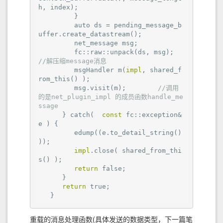
h, index);

         }

         auto ds = pending_message_b
uffer.create_datastream();

         net_message msg;

         fc::raw::unpack(ds, msg);        
//解压缩message消息 
         msgHandler m(
impl
, shared_f
rom_this() );

         msg.visit(m);        
//调用
的是net_plugin_impl 的成员函数handle_me
ssage
      } catch(  
const
 fc::exception& 
e ) {

         edump((e.to_detail_string() 
));

impl
.close( shared_from_thi
s() );

return
false
;

      }

return
true
;

   }
重载的消息处理函数(具体发送的数据类型，下一篇笔