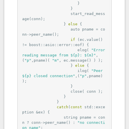
                        }

                     }

                     start_read_mess
age(conn);

                  } 
else
 {

                     auto pname = co
nn->peer_name();

if
 (ec.value() 
!= boost::asio::error::eof) {

                        elog( 
"Error 
reading message from ${p}: ${m}"
,
(
"p"
,pname)( 
"m"
, ec.message() ) );

                     } 
else
 {

                        ilog( 
"Peer 
${p} closed connection"
,(
"p"
,pname) 
);

                     }

                     close( conn );

                  }

               }

catch
(
const
 std::exce
ption &ex) {

                  string pname = con
n ? conn->peer_name() : 
"no connecti
on name"
;
