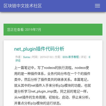
区块链中文技术社区
Toggl
navig
您正在查看: 2019年7月
net_plugin插件代码分析
作者：
Surou
|
时间：2019-07-02 |
分类：
EOS-新手教程
|
评论：
0
评论
上一篇笔记中，写了nodeos的执行流程。nodeos使
用的是一种插件体系，业务代码分布在一个个的插件
类中，然后分析了插件类共的继承关系。本篇笔记，
就从其中的net插件入手来分析p2p模块的功能，也就
是分析学习net_plugin_impl类。同之前的笔记一样，
从net插件的生命周期，初始化、启动、停止来分析，
并重点分析p2p模块的运行状态。