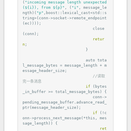
(
"incoming message length unexpected 
(${i}), from ${p}"
, (
"i"
, message_le
ngth)(
"p"
,boost::lexical_cast<std::s
tring>(conn->socket->remote_endpoint
(ec))));

                              close
(conn);

retur
n
;

                           }

                           auto tota
l_message_bytes = message_length + m
essage_header_size;

//读取
完一条消息
if
 (bytes
_in_buffer >= total_message_bytes) {

                              conn->
pending_message_buffer.advance_read_
ptr(message_header_size);

if
 (!c
onn->process_next_message(*this, mes
sage_length)) {

ret