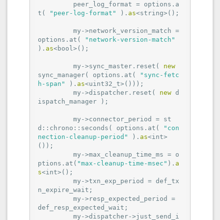
         peer_log_format = options.a
t( 
"peer-log-format"
 ).
as
<string>();

         my->network_version_match = 
options.at( 
"network-version-match"
).
as
<bool>();

         my->sync_master.reset( 
new
sync_manager( options.at( 
"sync-fetc
h-span"
 ).
as
<uint32_t>()));

         my->dispatcher.reset( 
new
 d
ispatch_manager );

         my->connector_period = st
d::chrono::seconds( options.at( 
"con
nection-cleanup-period"
 ).
as
<int>
());

         my->max_cleanup_time_ms = o
ptions.at(
"max-cleanup-time-msec"
).
a
s
<int>();

         my->txn_exp_period = def_tx
n_expire_wait;

         my->resp_expected_period = 
def_resp_expected_wait;

         my->dispatcher->just_send_i