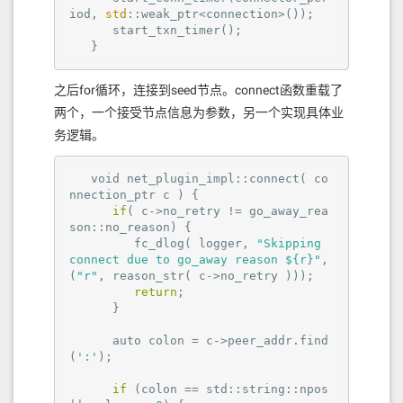
iod, 
std
::weak_ptr<connection>());

start_txn_timer
();

   }
之后for循环，连接到seed节点。connect函数重载了
两个，一个接受节点信息为参数，另一个实现具体业
务逻辑。
   void net_plugin_impl::connect( co
nnection_ptr c ) {

if
( c->no_retry != go_away_rea
son::no_reason) {

         fc_dlog( logger, 
"Skipping 
connect due to go_away reason ${r}"
,
(
"r"
, reason_str( c->no_retry )));

return
;

      }

      auto colon = c->peer_addr.find
(
':'
);

if
 (colon == std::string::npos 