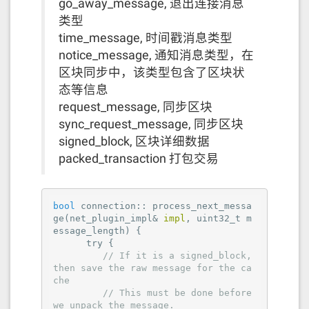
go_away_message, 退出连接消息
类型
time_message, 时间戳消息类型
notice_message, 通知消息类型，在
区块同步中，该类型包含了区块状
态等信息
request_message, 同步区块
sync_request_message, 同步区块
signed_block, 区块详细数据
packed_transaction 打包交易
bool
 connection:: process_next_messa
ge(net_plugin_impl& 
impl
, uint32_t m
essage_length) {

      try {

// If it is a signed_block, 
then save the raw message for the ca
che
// This must be done before 
we unpack the message.