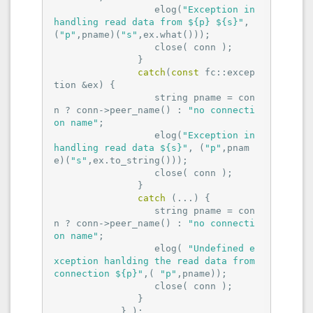
                  elog(
"Exception in 
handling read data from ${p} ${s}"
,
(
"p"
,pname)(
"s"
,ex.what()));

                  close( conn );

               }

catch
(
const
 fc::excep
tion &ex) {

                  string pname = con
n ? conn->peer_name() : 
"no connecti
on name"
;

                  elog(
"Exception in 
handling read data ${s}"
, (
"p"
,pnam
e)(
"s"
,ex.to_string()));

                  close( conn );

               }

catch
 (...) {

                  string pname = con
n ? conn->peer_name() : 
"no connecti
on name"
;

                  elog( 
"Undefined e
xception hanlding the read data from 
connection ${p}"
,( 
"p"
,pname));

                  close( conn );

               }

            } );
