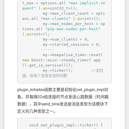
t_max = options.at( 
"max-implicit-re
quest"
 ).
as
<uint32_t>();

         my->max_client_count = opti
ons.at( 
"max-clients"
 ).
as
<int>();

         my->max_nodes_per_host = op
tions.at( 
"p2p-max-nodes-per-host"
).
as
<int>();

         my->num_clients = 
0
;

         my->started_sessions = 
0
;

        ······

         my->keepalive_timer.reset( 
new
 boost::asio::steady_timer( app
().get_io_service()));

         my->ticker();        
//定时
器，给每个连接发送时间戳`
plugin_initialize函数主要是初始化net_plugin_impl对
象。并每隔32s给连接的节点发送心跳数据（时间戳
数据），其中send_time发送是消息类型为该模块下
定义的几种类型之一。
void
net_plugin_impl
::ticker()
 {
