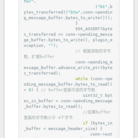
tw}"
,

                             (
"bt"
,b
ytes_transferred)(
"btw"
,conn->pendin
g_message_buffer.bytes_to_write()));

                     }

                     EOS_ASSERT(byte
s_transferred <= conn->pending_messa
ge_buffer.bytes_to_write(), plugin_e
xception, 
""
);

// 根据读取的字节
数，扩展buffer
                     conn->pending_m
essage_buffer.advance_write_ptr(byte
s_transferred);

while
 (conn->pe
nding_message_buffer.bytes_to_read() 
> 
0
) { 
// buffer里面可读的字节数
                        uint32_t byt
es_in_buffer = conn->pending_message
_buffer.bytes_to_read();

//如果buffer
里面的字节数小于 4个字节
if
 (bytes_in
_buffer < message_header_size) {

                           conn->out