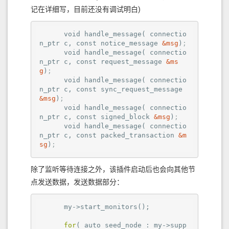
记在详细写，目前还没有调试明白)
      void handle_message( 
connectio
n_ptr
 c, const notice_message 
&msg
)
;
      void handle_message( 
connectio
n_ptr
 c, const request_message 
&ms
g
)
;
      void handle_message( 
connectio
n_ptr
 c, const sync_request_message 
&msg
)
;
      void handle_message( 
connectio
n_ptr
 c, const signed_block 
&msg
)
;
      void handle_message( 
connectio
n_ptr
 c, const packed_transaction 
&m
sg
)
;
除了监听等待连接之外，该插件启动后也会向其他节
点发送数据，发送数据部分：
      my->start_monitors();

for
( auto seed_node : my->supp