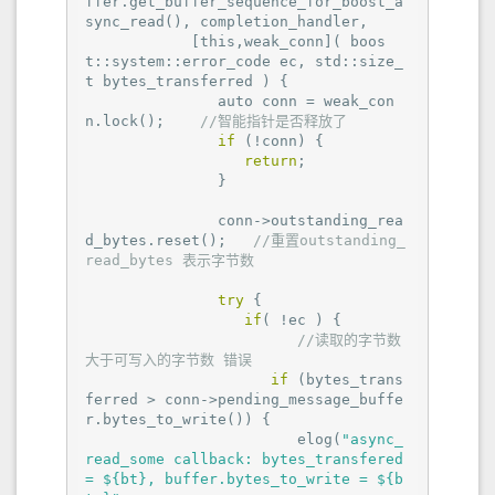
ffer.get_buffer_sequence_for_boost_a
sync_read(), completion_handler,

            [this,weak_conn]( boos
t::system::error_code ec, std::size_
t bytes_transferred ) {

               auto conn = weak_con
n.lock();    
//智能指针是否释放了
if
 (!conn) {

return
;

               }

               conn->outstanding_rea
d_bytes.reset();   
//重置outstanding_
read_bytes 表示字节数
try
 {

if
( !ec ) {

//读取的字节数 
大于可写入的字节数 错误
if
 (bytes_trans
ferred > conn->pending_message_buffe
r.bytes_to_write()) {

                        elog(
"async_
read_some callback: bytes_transfered 
= ${bt}, buffer.bytes_to_write = ${b