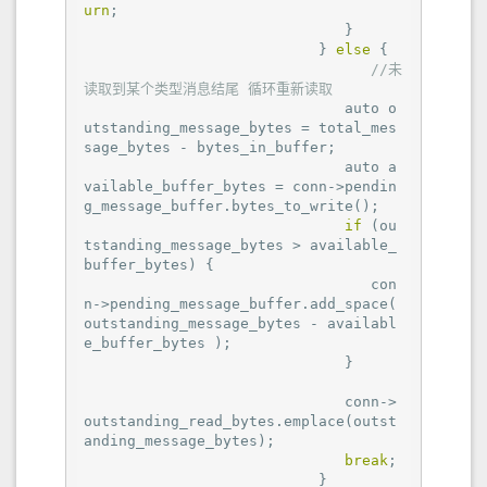
urn
;

                              }

                           } 
else
 {

//未
读取到某个类型消息结尾 循环重新读取
                              auto o
utstanding_message_bytes = total_mes
sage_bytes - bytes_in_buffer;

                              auto a
vailable_buffer_bytes = conn->pendin
g_message_buffer.bytes_to_write();

if
 (ou
tstanding_message_bytes > available_
buffer_bytes) {

                                 con
n->pending_message_buffer.add_space( 
outstanding_message_bytes - availabl
e_buffer_bytes );

                              }

                              conn->
outstanding_read_bytes.emplace(outst
anding_message_bytes);

break
;

                           }
