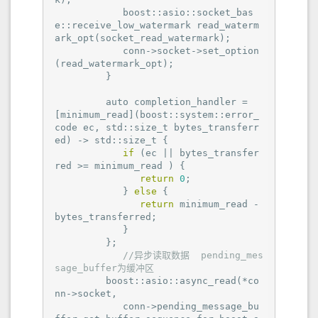
            boost::asio::socket_bas
e::receive_low_watermark read_waterm
ark_opt(socket_read_watermark);

            conn->socket->set_option
(read_watermark_opt);

         }

         auto completion_handler = 
[minimum_read](boost::system::error_
code ec, std::size_t bytes_transferr
ed) -> std::size_t {

if
 (ec || bytes_transfer
red >= minimum_read ) {

return
0
;

            } 
else
 {

return
 minimum_read - 
bytes_transferred;

            }

         };

//异步读取数据  pending_mes
sage_buffer为缓冲区
         boost::asio::async_read(*co
nn->socket,

            conn->pending_message_bu