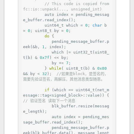
// This code is copied from 
fc::io::unpack(..., unsigned_int)
         auto index = pending_messag
e_buffer.read_index();

         uint64_t which = 
0
; 
char
 b 
= 
0
; uint8_t by = 
0
;

do
 {

            pending_message_buffer.p
eek(&b, 
1
, index);

            which |= uint32_t(uint8_
t(b) & 
0x7f
) << by;

            by += 
7
;

         } 
while
( uint8_t(b) & 
0x80
&& by < 
32
);  
//如果是block，是签名的，
需要先验证签名，再解压，其他消息类型随意。
if
 (which == uint64_t(net_m
essage::tag<signed_block>::value)) { 
// 验证签名 读取下一个消息
            blk_buffer.resize(messag
e_length);

            auto index = pending_mes
sage_buffer.read_index();

            pending_message_buffer.p
eek(blk_buffer.data(), message_lengt