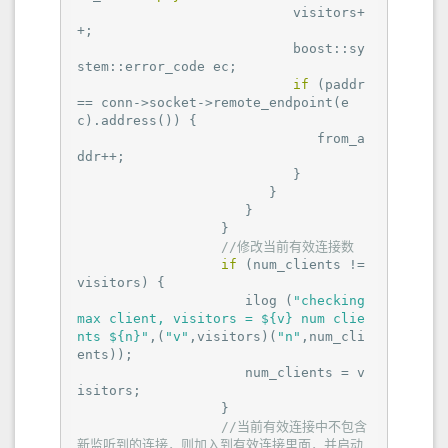
                           visitors+
+;

                           boost::sy
stem::error_code ec;

if
 (paddr 
== conn->socket->remote_endpoint(e
c).address()) {

                              from_a
ddr++;

                           }

                        }

                     }

                  }

//修改当前有效连接数
if
 (num_clients != 
visitors) {

                     ilog (
"checking 
max client, visitors = ${v} num clie
nts ${n}"
,(
"v"
,visitors)(
"n"
,num_cli
ents));

                     num_clients = v
isitors;

                  }

//当前有效连接中不包含 
新监听到的连接，则加入到有效连接里面，并启动