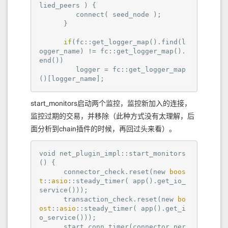
lied_peers ) {

         connect( seed_node );

      }

if
(fc::get_logger_map().find(l
ogger_name) != fc::get_logger_map().
end())

         logger = fc::get_logger_map
()[logger_name];
start_monitors启动两个监控，监控新加入的连接，
监控过期的交易，并移除（此种方式没有太理解，后
面分析到chain插件的时候，再回过头来看）。
void
net_plugin_impl
::start_monitors
()
 {

connector_check
.reset
(new 
boos
t
::
asio
::steady_timer( app().get_io_
service()));

transaction_check
.reset
(new 
bo
ost
::
asio
::steady_timer( app().get_i
o_service()));

start_conn_timer
(connector_per