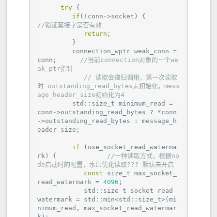
try
 {

if
(!conn->socket) {        
//验证套接字是否有效
return
;

         }

         connection_wptr weak_conn = 
conn;      
//当前connection对象的一个we
ak_ptr指针
// 读取会递归调用，第一次读取
时 outstanding_read_bytes未初始化，mess
age_header_size初始化为4
         std::size_t minimum_read = 
conn->outstanding_read_bytes ? *conn
->outstanding_read_bytes : message_h
eader_size;

if
 (use_socket_read_waterma
rk) {             
//一种读取方式，根据no
de启动时的配置，水印优化读取??? 默认未开启
const
 size_t max_socket_
read_watermark = 
4096
;

            std::size_t socket_read_
watermark = std::min<std::size_t>(mi
nimum_read, max_socket_read_watermar
k);
