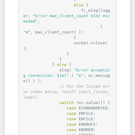
else
 {

                        fc_elog(logg
er, 
"Error max_client_count ${m} exc
eeded"
,

                                ( 
"m"
, max_client_count) );

                     }

                     socket->close( 
);

                  }

               }

            } 
else
 {

               elog( 
"Error acceptin
g connection: ${m}"
,( 
"m"
, ec.messag
e() ) );

// For the listed err
or codes below, recall start_listen_
loop()
switch
 (ec.value()) {

case
 ECONNABORTED:

case
 EMFILE:

case
 ENFILE:

case
 ENOBUFS:

case
 ENOMEM:
