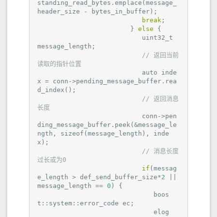
standing_read_bytes.emplace(message_
header_size - bytes_in_buffer);

break
;

                        } 
else
 {

                           uint32_t 
message_length;

// 返回当前
读取的指针位置
                           auto inde
x = conn->pending_message_buffer.rea
d_index();

// 返回消息
长度
                           conn->pen
ding_message_buffer.peek(&message_le
ngth, sizeof(message_length), inde
x);

// 消息长度
过长或为0
if
(messag
e_length > def_send_buffer_size*
2
 || 
message_length == 
0
) {

                              boos
t::system::error_code ec;

                              elog