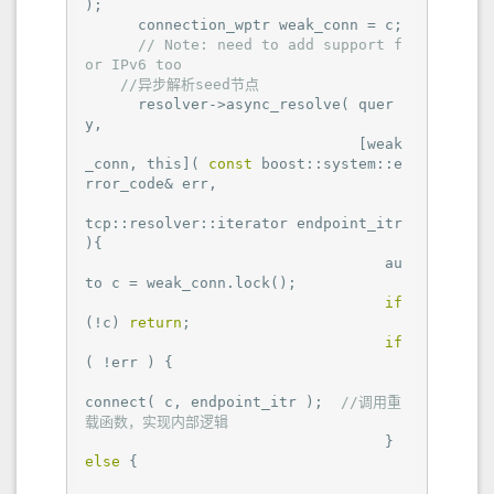
);

      connection_wptr weak_conn = c;

// 
Note:
 need to add support f
or IPv6 too
//异步解析seed节点
      resolver->async_resolve( quer
y,

                               [weak
_conn, this]( 
const
 boost::system::e
rror_code& err,

tcp::resolver::iterator endpoint_itr 
){

                                  au
to c = weak_conn.lock();

if
(!c) 
return
;

if
( !err ) {

connect( c, endpoint_itr );  
//调用重
载函数，实现内部逻辑
                                  } 
else
 {
